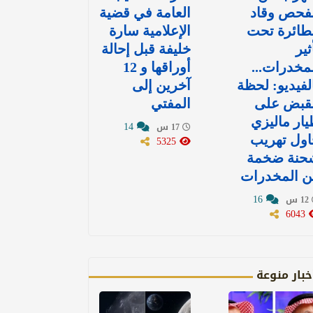
لفحص وقاد
العامة في قضية
طائرة تحت
الإعلامية سارة
ثير
خليفة قبل إحالة
مخدرات...
أوراقها و 12
لفيديو: لحظة
آخرين إلى
لقبض على
المفتي
ار ماليزي
14
17 س
اول تهريب
5325
حنة ضخمة
ن المخدرات
16
12 س
6043
خبار منوعة