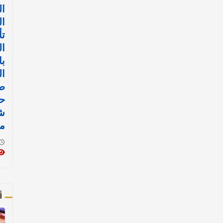
ا
ال
تأ
ال
با
ا
طي
ح
ش
م
أ