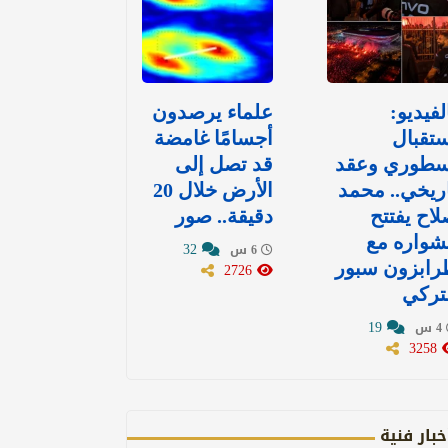
لفيديو:
علماء يرصدون
تقبال
أجسامًا غامضة
سطوري وعقد
قد تصل إلى
ريخي.. محمد
الأرض خلال 20
اح يفتتح
دقيقة.. صور
شواره مع
32
6 س
رابزون سبور
2726
تركي
19
4 س
3258
خبار فنية