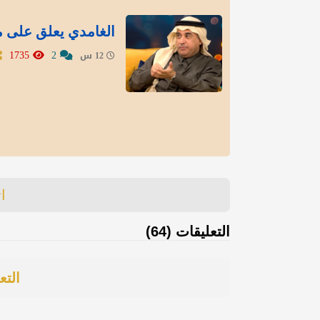
الغامدي يعلق على م
1735
2
12 س
ا
التعليقات (64)
التع