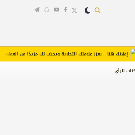
لانك هنا .. يعزز علامتك التجارية ويجذب لك مزيدًا من العملاء (اضغط 
تاب الرأي