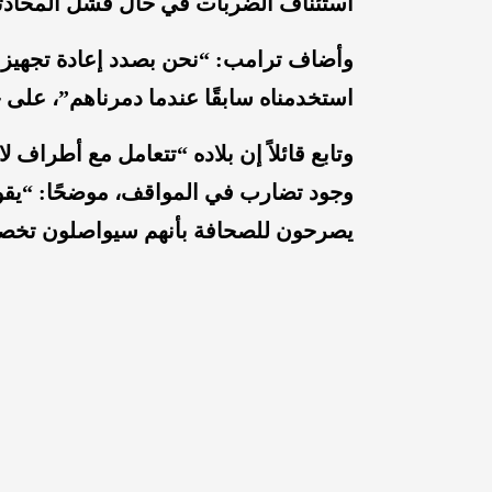
استئناف الضربات في حال فشل المحادثا
وأضاف ترامب: “نحن بصدد إعادة تجهيز 
استخدمناه سابقًا عندما دمرناهم”، على ح
وتابع قائلاً إن بلاده “تتعامل مع أطراف لا
وجود تضارب في المواقف، موضحًا: “يقولو
يصرحون للصحافة بأنهم سيواصلون تخصيب