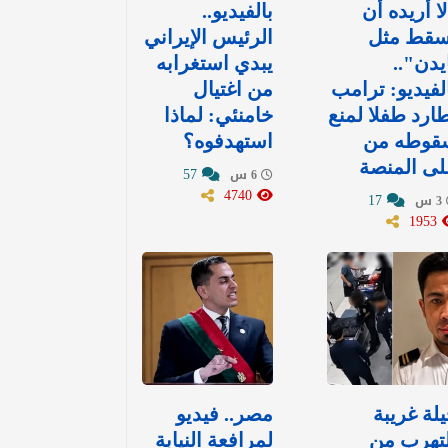
ا أريده أن
بالفيديو..
سقط مثل
الرئيس الإيراني
يدن"..
يبدي استغرابه
لفيديو: ترامب
من اغتيال
ارد طفلا لمنع
خامنئي: لماذا
قوطه من
استهدفوه؟
ى المنصة
57
6 س
4740
17
3 س
1953
لة غريبة
مصر.. فيديو
تهرب من
لمرافعة النيابة