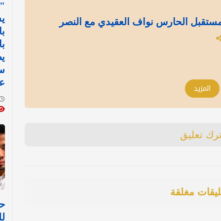
"ل
ي
ستقبل الحارس نواف العقيدي مع النصر
با
با
يط
س
عل
المزيد
ترك تعليق
ليقات مغلقة
حي
لل