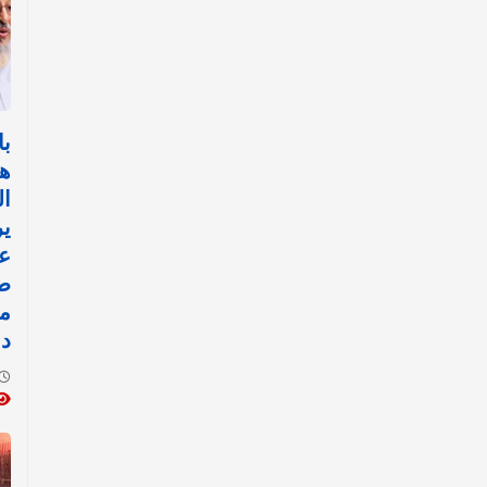
با
هي
ال
ي
طا
من
دو