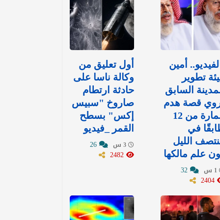
لفيديو.. أمين
أول تعليق من
ئة تطوير
وكالة ناسا على
مدينة السابق
حادثة ارتطام
روي قصة هدم
صاروخ "سبيس
عمارة من 12
إكس" بسطح
بقًا في
القمر _فيديو
تصف الليل
26
3 س
ن علم مالكها
2482
32
1 س
2404