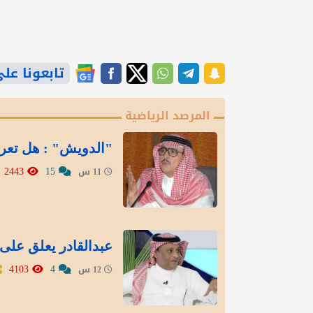
تابعونا على gle News
المرصد الرياضية
"الدويش" : هل تعر
2443
15
11 س
عبدالقادر يعلق على 
4103
4
12 س