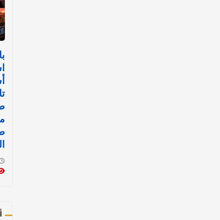
با
اس
أ
تا
صل
م
ط
ال
أ