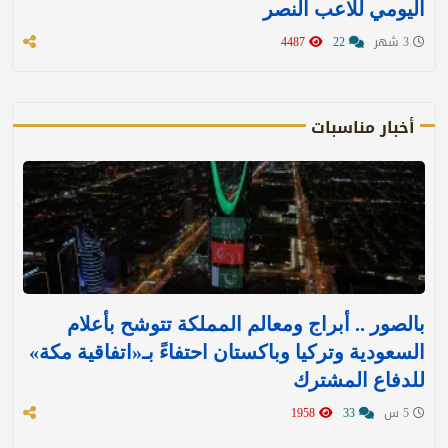
اليومي للاعب النصر
3 شهر
22
4487
أخبار مناسبات
بالصور .. أبراج ومعالم المملكة تتوشح بأعلام
السعودية وتركيا وباكستان احتفاءً بـ«اتفاقية مكة»
للدفاع المشترك‬⁩ ‏
5 س
33
1958