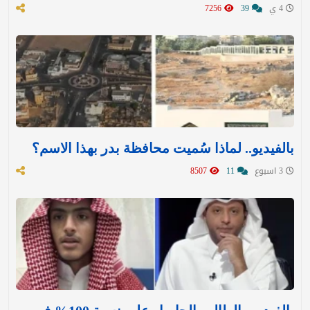
4 ي
39
7256
بالفيديو.. لماذا سُميت محافظة بدر بهذا الاسم؟
3 اسبوع
11
8507