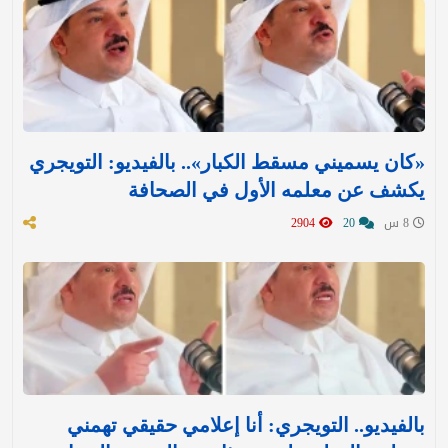
«كان يسميني مسقط الكبار».. بالفيديو: التويجري
يكشف عن معلمه الأول في الصحافة
8 س
20
2904
بالفيديو.. التويجري: أنا إعلامي حقيقي تهمني