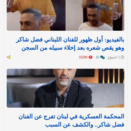
بالفيديو: أول ظهور للفنان اللبناني فضل شاكر
وهو يقص شعره بعد إخلاء سبيله من السجن
3 اسبوع
10
10298
المحكمة العسكرية في لبنان تفرج عن الفنان
فضل شاكر.. والكشف عن السبب