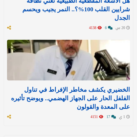
هل الأشعة المقطعية الطبيعية تعني نظافة
شرايين القلب 100%؟.. النمر يجيب ويحسم
الجدل
20 س
6
4138
الخضيري يكشف مخاطر الإفراط في تناول
الفلفل الحار على الجهاز الهضمي.. ويوضح تأثيره
على المعدة والقولون
1 ي
17
4151