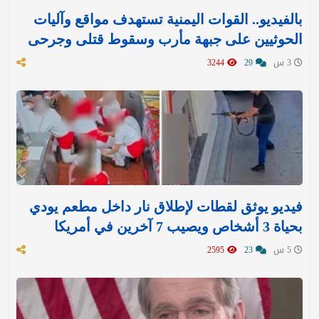
بالفيديو.. القوات اليمنية تستهدف مواقع وآليات
الحوثيين على جبهة مأرب وسقوط قتلى وجرحى
3 س
29
3244
فيديو يوثق لقطات لإطلاق نار داخل مطعم يودي
بحياة 3 أشخاص ويصيب 7 آخرين في أمريكا
5 س
23
2595