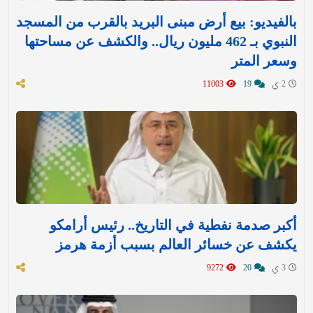
بالفيديو: بيع أرض مبنى البريد بالقرب من المسجد
النبوي بـ 462 مليون ريال.. والكشف عن مساحتها
وسعر المتر
2 ي
19
11003
أكبر صدمة نفطية في التاريخ.. رئيس أرامكو
يكشف عن خسائر العالم بسبب أزمة هرمز
3 ي
20
9272