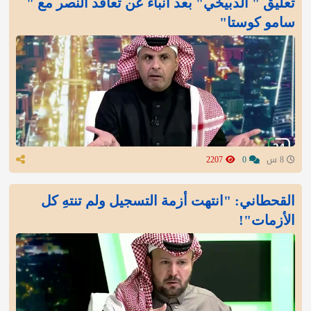
تعليق " الدبيخي" بعد أنباء عن تعاقد النصر مع "
سامو كوستا"
8 س
0
2207
القحطاني: "انتهت أزمة التسجيل ولم تنتهِ كل
الأزمات"!