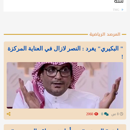
سنة
TMG
المرصد الرياضية
" البكيري" يغرد : النصر لازال في العناية المركزة
!
8 س
0
2060