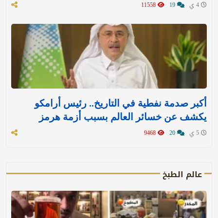
4 ي
19
11558
أكبر صدمة نفطية في التاريخ.. رئيس أرامكو
يكشف عن خسائر العالم بسبب أزمة هرمز
5 ي
20
9468
عالم الطبخ