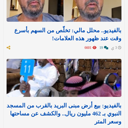
بالفيديو.. محلل مالي: تخلّص من السهم بأسرع
وقت عند ظهور هذه العلامات!
3 ي
19
6601
بالفيديو: بيع أرض مبنى البريد بالقرب من المسجد
النبوي بـ 462 مليون ريال.. والكشف عن مساحتها
وسعر المتر