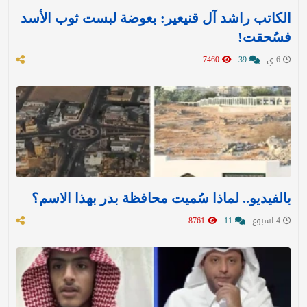
الكاتب راشد آل قنيعير: بعوضة لبست ثوب الأسد
فسُحقت!
6 ي
39
7460
بالفيديو.. لماذا سُميت محافظة بدر بهذا الاسم؟
4 اسبوع
11
8761