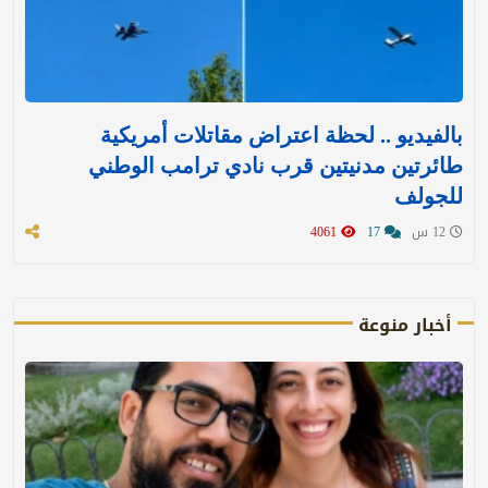
بالفيديو .. لحظة اعتراض مقاتلات أمريكية
طائرتين مدنيتين قرب نادي ترامب الوطني
للجولف
12 س
17
4061
أخبار منوعة