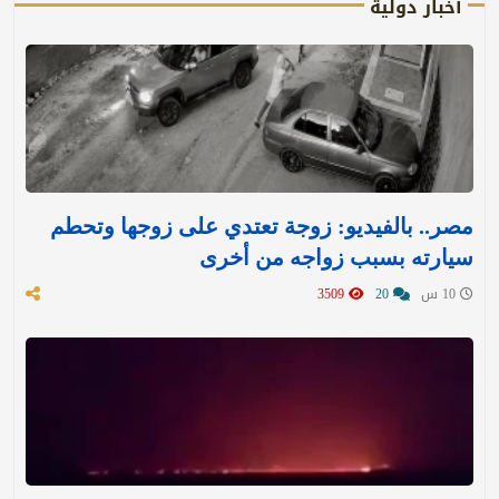
أخبار دولية
مصر.. بالفيديو: زوجة تعتدي على زوجها وتحطم
سيارته بسبب زواجه من أخرى
10 س
20
3509