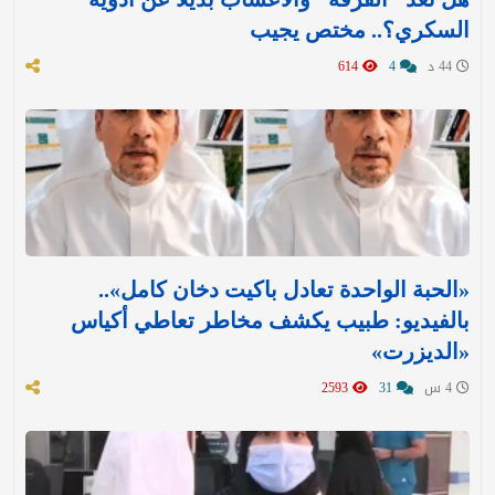
السكري؟.. مختص يجيب
44 د
4
614
«الحبة الواحدة تعادل باكيت دخان كامل»..
بالفيديو: طبيب يكشف مخاطر تعاطي أكياس
«الديزرت»
4 س
31
2593