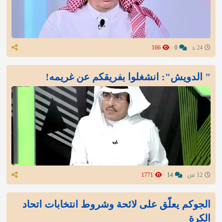
24 د
0
166
" الدويش": انشغلوا بفريقكم عن غريمه!
12 س
14
1771
الجوكم يعلّق على لائحة وشروط انتخابات اتحاد
الكرة