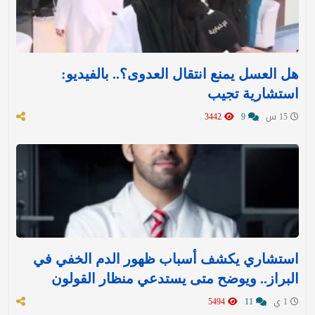
هل العسل يمنع انتقال العدوى؟.. بالفيديو:
استشارية تجيب
15 س
9
3442
استشاري يكشف أسباب ظهور الدم الخفي في
البراز.. ويوضح متى يستدعي منظار القولون
1 ي
11
5494