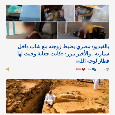
بالفيديو: مصري يضبط زوجته مع شاب داخل
سيارته.. والأخير يبرر: «كانت جعانة وجبت لها
فطار لوجه الله»
5 س
47
6646