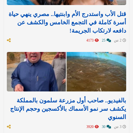
قتل الأب واستدرج الأم وابنتيها.. مصري ينهي حياة
أسرة كاملة في التجمع الخامس والكشف عن
دافعه لارتكاب الجريمة!
2 س
25
4173
بالفيديو.. صاحب أول مزرعة سلمون بالمملكة
يكشف سر نمو الأسماك بالأكسجين وحجم الإنتاج
السنوي
3 س
30
3920