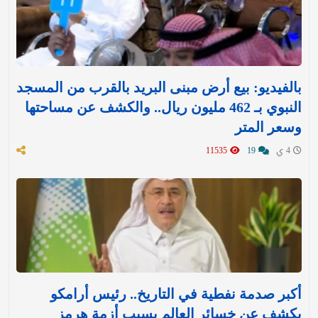
بالفيديو: بيع أرض مبنى البريد بالقرب من المسجد
النبوي بـ 462 مليون ريال.. والكشف عن مساحتها
وسعر المتر
4 ي
19
11535
أكبر صدمة نفطية في التاريخ.. رئيس أرامكو
يكشف عن خسائر العالم بسبب أزمة هرمز