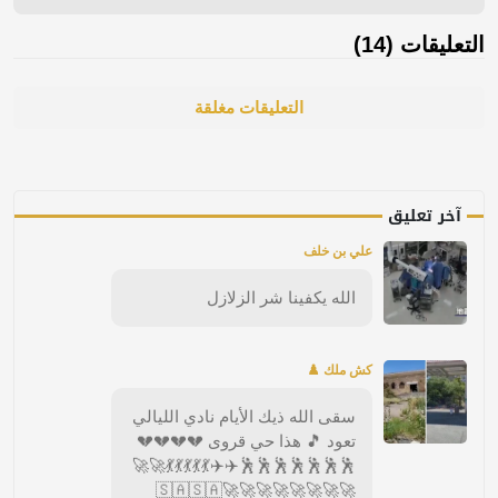
التعليقات (14)
التعليقات مغلقة
آخر تعليق
علي بن خلف
الله يكفينا شر الزلازل
كش ملك ♟️
سقى الله ذيك الأيام نادي الليالي
تعود 🎵 هذا حي قروى 💔💔💔💔
🕺🕺🕺🕺🕺🕺🕺✈️✈️💃💃💃💃💃🚀🚀
🚀🚀🚀🚀🚀🚀🚀🚀🇸🇦🇸🇦