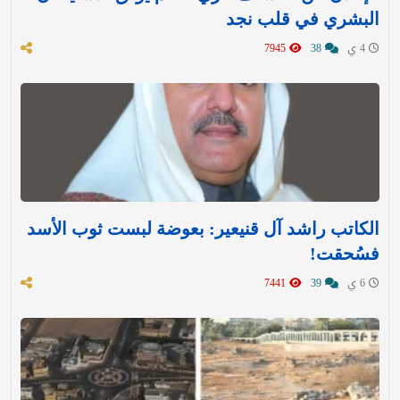
البشري في قلب نجد
4 ي
38
7945
الكاتب راشد آل قنيعير: بعوضة لبست ثوب الأسد
فسُحقت!
6 ي
39
7441