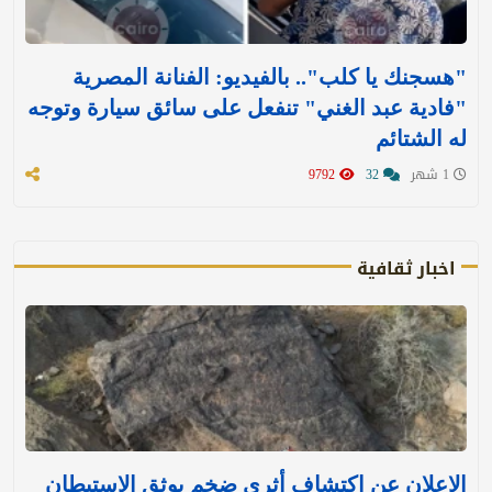
"هسجنك يا كلب".. بالفيديو: الفنانة المصرية
"فادية عبد الغني" تنفعل على سائق سيارة وتوجه
له الشتائم
1 شهر
32
9792
اخبار ثقافية
الإعلان عن اكتشاف أثري ضخم يوثق الاستيطان