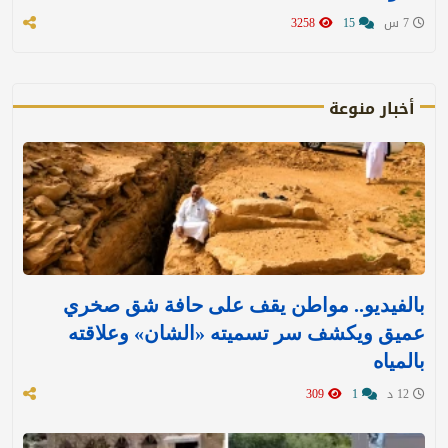
7 س
15
3258
أخبار منوعة
بالفيديو.. مواطن يقف على حافة شق صخري
عميق ويكشف سر تسميته «الشان» وعلاقته
بالمياه
12 د
1
309