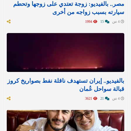
مصر.. بالفيديو: زوجة تعتدي على زوجها وتحطم
سيارته بسبب زواجه من أخرى
4 س
15
1994
بالفيديو.. إيران تستهدف ناقلة نفط بصواريخ كروز
قبالة سواحل عُمان
4 س
21
3621