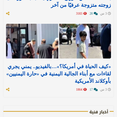
زوجته متزوجة عرفيًا من آخر
3 س
28
3183
«كيف الحياة في أمريكا؟»…بالفيديو.. يمني يجري
لقاءات مع أبناء الجالية اليمنية في «حارة اليمنيين»
بأوكلاند الأمريكية
3 س
17
1864
أخبار فنية