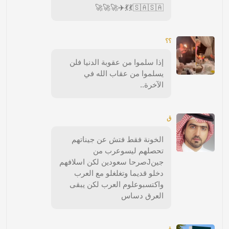
🇸🇦🇸🇦💃💃✈️🚀🚀🚀
؟؟
إذا سلموا من عقوبة الدنيا فلن
يسلموا من عقاب الله في
الآخرة..
ق
الخونة فقط فتش عن جيناتهم
تحصلهم ليسوعرب من
جينJصرحا سعودين لكن اسلافهم
دخلو قديما وتغلغلو مع العرب
واكتسبوعلوم العرب لكن يبقى
العرق دساس
ق