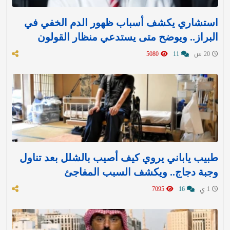
استشاري يكشف أسباب ظهور الدم الخفي في
البراز.. ويوضح متى يستدعي منظار القولون
20 س
11
5080
طبيب ياباني يروي كيف أصيب بالشلل بعد تناول
وجبة دجاج.. ويكشف السبب المفاجئ
1 ي
16
7095