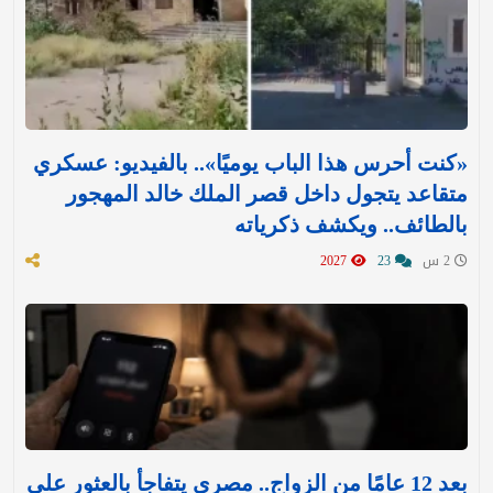
«كنت أحرس هذا الباب يوميًا».. بالفيديو: عسكري
متقاعد يتجول داخل قصر الملك خالد المهجور
بالطائف.. ويكشف ذكرياته
2 س
23
2027
بعد 12 عامًا من الزواج.. مصري يتفاجأ بالعثور على