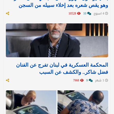
وهو يقص شعره بعد إخلاء سبيله من السجن
4 اسبوع
10
10528
المحكمة العسكرية في لبنان تفرج عن الفنان
فضل شاكر.. والكشف عن السبب
1 شهر
9
7968