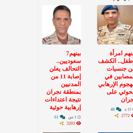
نهم امرأة
بينهم7
طفل.. الكشف
سعوديين..
ن جنسيات
التحالف يعلن
مصابين في
إصابة 11 من
هجوم الإرهابي
المدنيين
حوثي على
بمنطقة نجران
جران
نتيجة اعتداءات
إرهابية حوثية
48
57 د
2772
61
1 س
3203