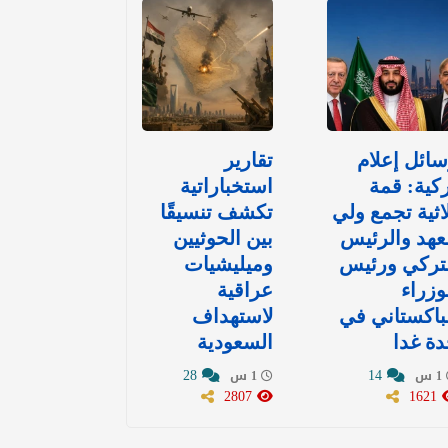
ائل إعلام
تقارير
كية: قمة
استخباراتية
اثية تجمع ولي
تكشف تنسيقًا
عهد والرئيس
بين الحوثيين
تركي ورئيس
وميليشيات
وزراء
عراقية
باكستاني في
لاستهداف
ة غدا
السعودية
28
14
1 س
1 س
2807
1621