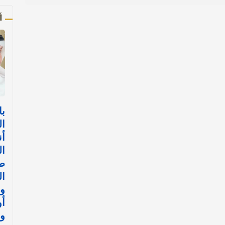
أ
با
ال
أن
ال
ض
ال
وا
أ
وا