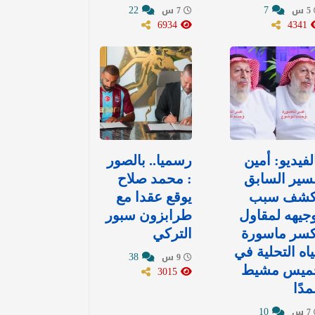
22
7
5 س
7 س
6934
4341
لفيديو: أمين
رسميا.. بالصور
سير السابق
: محمد صلاح
كشف سبب
يوقع عقدا مع
جيهه لمقاول
طرابزون سبور
كسر ماسورة
التركي
اه التحلية في
38
9 س
ميس مشيط
3015
دًا
10
7 س