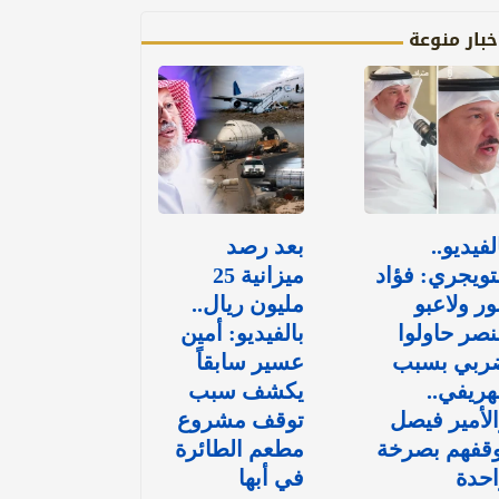
خبار منوعة
لفيديو..
بعد رصد
تويجري: فؤاد
ميزانية 25
ور ولاعبو
مليون ريال..
نصر حاولوا
بالفيديو: أمين
ربي بسبب
عسير سابقاً
هريفي..
يكشف سبب
لأمير فيصل
توقف مشروع
وقفهم بصرخة
مطعم الطائرة
حدة
في أبها