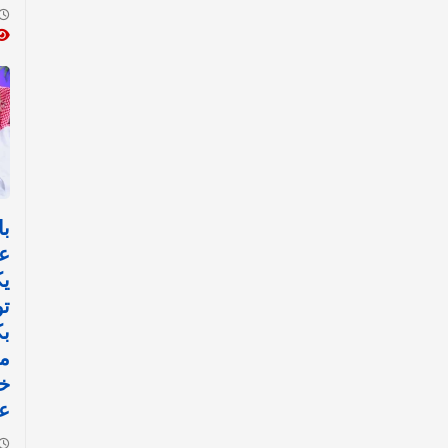
با
ع
ي
تو
ب
مي
خ
عم