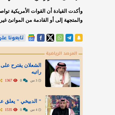
وأكدت القيادة أن القوات الأمريكية توا
والمتجهة إلى أو القادمة من الموانئ غير ا
تابعونا على gle News
المرصد الرياضية
الشعلان يقترح على 
راتبه
1367
0
3 س
" الدبيخي " يعلق عل
1535
0
4 س