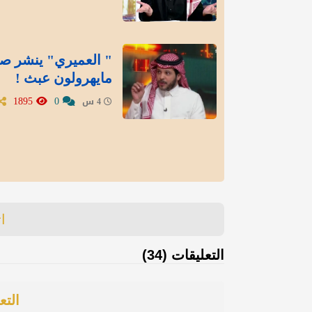
" العميري" ينشر صور
مايهرولون عبث !
1895
0
4 س
ا
التعليقات (34)
التع