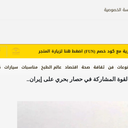
سة الخصوصية
ع كود خصم
اضغط هنا لزيارة المتجر
إع
(FUN)
وعات
فن
ثقافة
صحة
اقتصاد
عالم الطبخ
مناسبات
سيارات
ك
القوة المشاركة في حصار بحري على إيران..