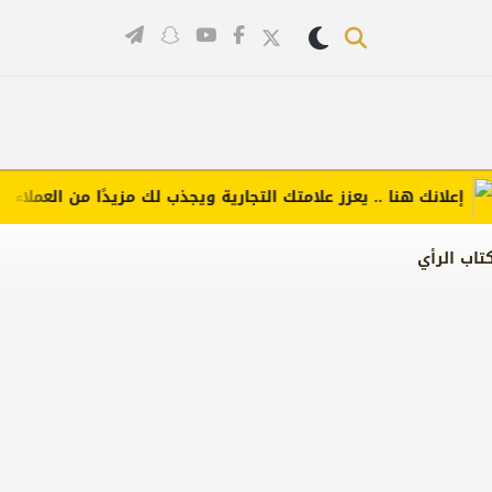
لانك هنا .. يعزز علامتك التجارية ويجذب لك مزيدًا من العملاء (اضغط 
تاب الرأي