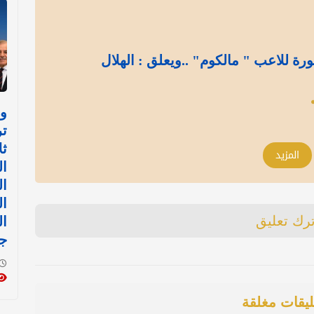
ة للاعب " مالكوم" ..ويعلق : الهلال
وس
تر
ثل
المزيد
ال
ال
ال
ترك تعليق
ال
جد
ليقات مغلقة