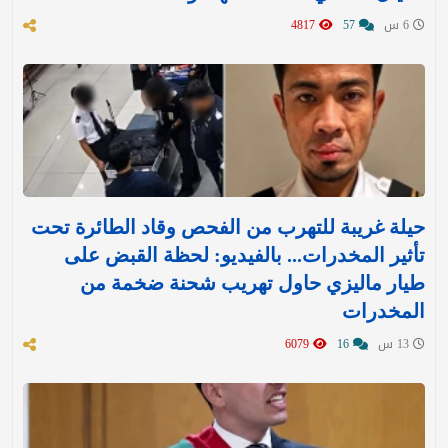
6 س
57
4817
حيلة غريبة للتهرب من الفحص وقاد الطائرة تحت
تأثير المخدرات... بالفيديو: لحظة القبض على
طيار ماليزي حاول تهريب شحنة ضخمة من
المخدرات
13 س
16
6079