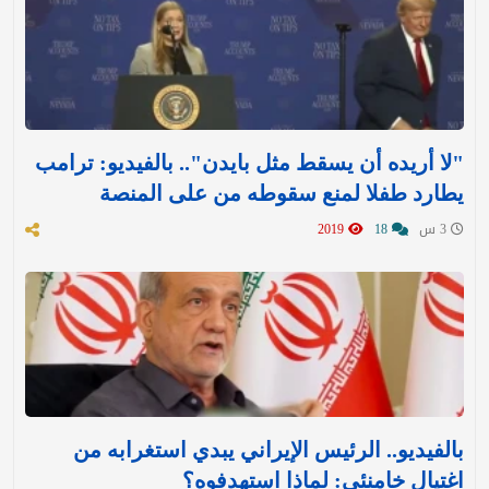
"لا أريده أن يسقط مثل بايدن".. بالفيديو: ترامب
يطارد طفلا لمنع سقوطه من على المنصة
3 س
18
2019
بالفيديو.. الرئيس الإيراني يبدي استغرابه من
اغتيال خامنئي: لماذا استهدفوه؟