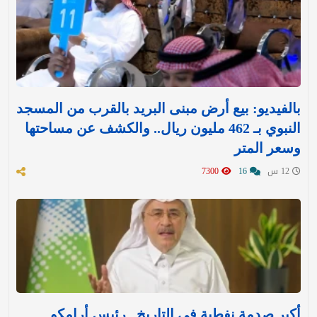
بالفيديو: بيع أرض مبنى البريد بالقرب من المسجد
النبوي بـ 462 مليون ريال.. والكشف عن مساحتها
وسعر المتر
12 س
16
7300
أكبر صدمة نفطية في التاريخ.. رئيس أرامكو