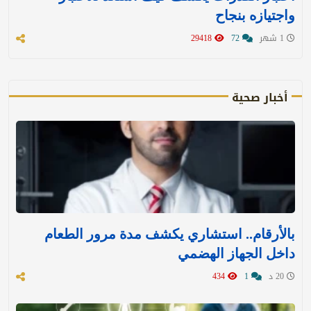
واجتيازه بنجاح
1 شهر
72
29418
أخبار صحية
بالأرقام.. استشاري يكشف مدة مرور الطعام
داخل الجهاز الهضمي
20 د
1
434