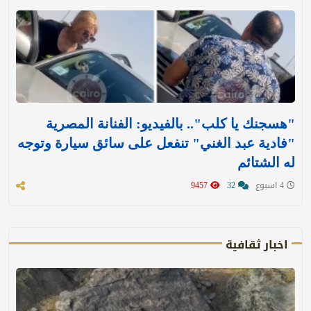
"هسجنك يا كلب".. بالفيديو: الفنانة المصرية
"فادية عبد الغني" تنفعل على سائق سيارة وتوجه
له الشتائم
4 اسبوع
32
9457
اخبار ثقافية