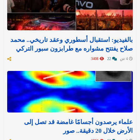
بالفيديو: استقبال أسطوري وعقد تاريخي.. محمد
صلاح يفتتح مشواره مع طرابزون سبور التركي
4 س
22
3408
علماء يرصدون أجسامًا غامضة قد تصل إلى
الأرض خلال 20 دقيقة.. صور