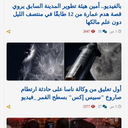
بالفيديو.. أمين هيئة تطوير المدينة السابق يروي
قصة هدم عمارة من 12 طابقًا في منتصف الليل
دون علم مالكها
1 س
33
2647
أول تعليق من وكالة ناسا على حادثة ارتطام
صاروخ "سبيس إكس" بسطح القمر _فيديو
3 س
27
2577