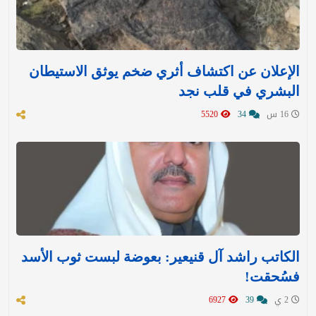
الإعلان عن اكتشاف أثري ضخم يوثق الاستيطان
البشري في قلب نجد
16 س
34
5520
الكاتب راشد آل قنيعير: بعوضة لبست ثوب الأسد
فسُحقت!
2 ي
39
6927