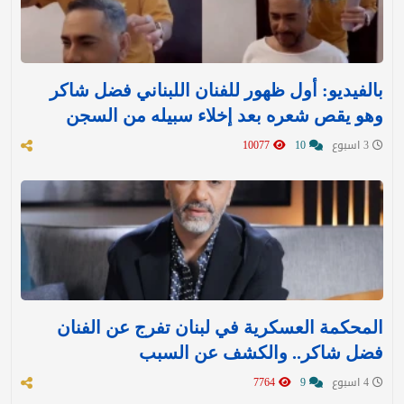
بالفيديو: أول ظهور للفنان اللبناني فضل شاكر
وهو يقص شعره بعد إخلاء سبيله من السجن
3 اسبوع
10
10077
المحكمة العسكرية في لبنان تفرج عن الفنان
فضل شاكر.. والكشف عن السبب
4 اسبوع
9
7764