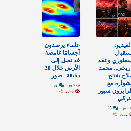
لفيديو:
علماء يرصدون
تقبال
أجسامًا غامضة
سطوري وعقد
قد تصل إلى
ريخي.. محمد
الأرض خلال 20
اح يفتتح
دقيقة.. صور
شواره مع
32
7 س
رابزون سبور
2878
تركي
25
5 س
3772