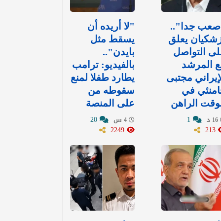
صعب جدا"..
"لا أريده أن
شكيان يعلق
يسقط مثل
ى التواصل
بايدن"..
ع المرشد
بالفيديو: ترامب
إيراني مجتبى
يطارد طفلا لمنع
امنئي في
سقوطه من
وقت الراهن
على المنصة
20
1
16 د
4 س
2249
213