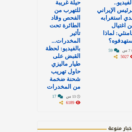
لفيديو..
حيلة غريبة
رئيس الإيراني
للتهرب من
دي استغرابه
الفحص وقاد
 اغتيال
الطائرة تحت
منئي: لماذا
تأثير
ستهدفوه؟
المخدرات...
بالفيديو: لحظة
59
7 س
5027
القبض على
طيار ماليزي
حاول تهريب
شحنة ضخمة
من المخدرات
17
13 س
6189
خبار منوعة