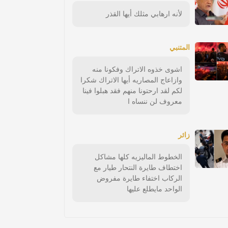
لأنه ارهابي مثلك أيها القذر
المتنبي
اشوى خذوه الاتراك وفكونا منه
وازاعاج المصاريه أيها الاتراك شكرا
لكم لقد ارحتونا منهم فقد هبلوا فينا
معروف لن ننساه ا
زائر
الخطوط الماليزيه كلها مشاكل
اختطاف طايرة النتحار طيار مع
الركاب اختفاء طايرة مفروض
الواحد مايطلع عليها