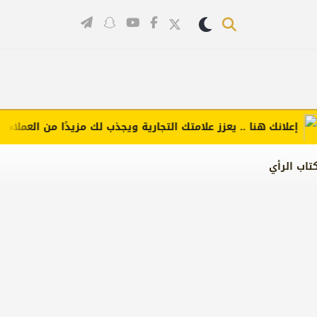
لانك هنا .. يعزز علامتك التجارية ويجذب لك مزيدًا من العملاء (اضغط
تاب الرأي