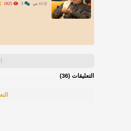
1825
3
13 س
ا
التعليقات (36)
التع