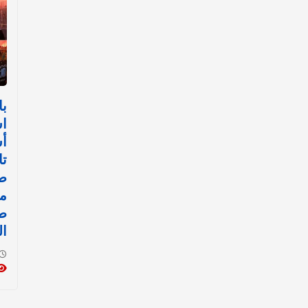
با
اس
أ
تا
صل
م
ط
ال