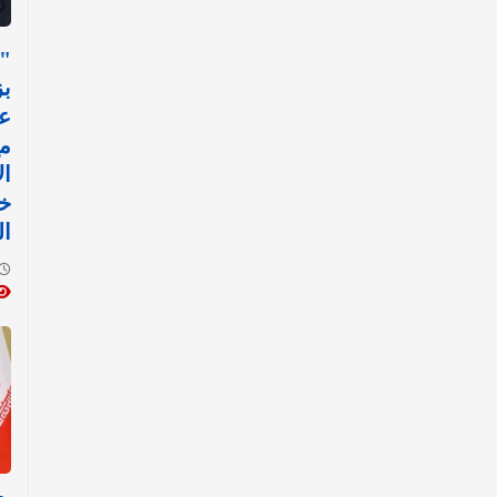
"
بز
عل
م
ال
خ
ال