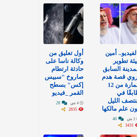
لفيديو.. أمين
أول تعليق من
ئة تطوير
وكالة ناسا على
مدينة السابق
حادثة ارتطام
روي قصة هدم
صاروخ "سبيس
عمارة من 12
إكس" بسطح
بقًا في
القمر _فيديو
تصف الليل
28
4 س
ن علم مالكها
2835
40
2 س
3431