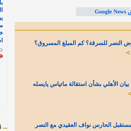
با
Goo
ال
يب
من
خا
ا
ض النصر للسرقة؟ كم المبلغ المسروق؟
بيان الأهلي بشأن استقالة ماتياس يايسله
ستقبل الحارس نواف العقيدي مع النصر
أ