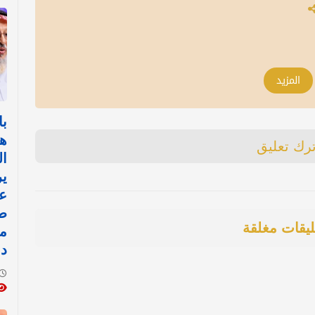
المزيد
با
هي
ترك تعليق
ال
ي
طا
ليقات مغلقة
من
دو