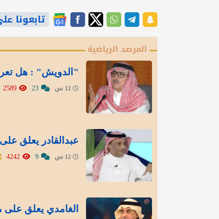
تابعونا على gle News
المرصد الرياضية
"الدويش" : هل تعر
2589
23
12 س
عبدالقادر يعلق على 
4242
9
12 س
الغامدي يعلق على م