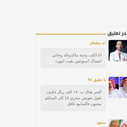
خر تعليق
ام مشعان
انا اكلت وجبة ماكدونالد وجاني
امساك اسبوعين بغيت اموت
يا تعليق ٣٨
المتر هناك ب١٨٠ الف ريال فكيف
تقول تعويض مجزي اذا كان المتكلم
مجنون فالسامع عاقل
سعود