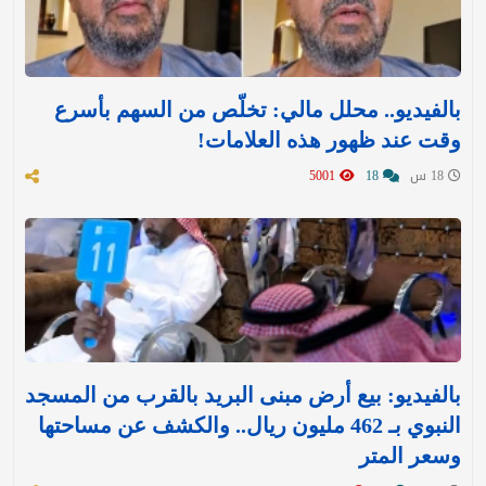
بالفيديو.. محلل مالي: تخلّص من السهم بأسرع
وقت عند ظهور هذه العلامات!
18 س
18
5001
بالفيديو: بيع أرض مبنى البريد بالقرب من المسجد
النبوي بـ 462 مليون ريال.. والكشف عن مساحتها
وسعر المتر