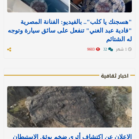
"هسجنك يا كلب".. بالفيديو: الفنانة المصرية
"فادية عبد الغني" تنفعل على سائق سيارة وتوجه
له الشتائم
1 شهر
32
9603
اخبار ثقافية
الإعلان عن اكتشاف أثري ضخم يوثق الاستيطان