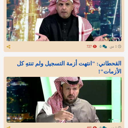
1 س
0
727
القحطاني: "انتهت أزمة التسجيل ولم تنتهِ كل
الأزمات"!