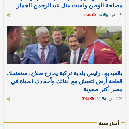
مصلحة الوطن ولست مثل عبدالرحمن الجماز
1 س
14
1348
بالفيديو.. رئيس بلدية تركية يمازح صلاح: سنمنحك
قطعة أرض لتعيش مع أبنائك وأحفادك الحياة في
مصر أكثر صعوبة
13 س
36
5913
أخبار فنية