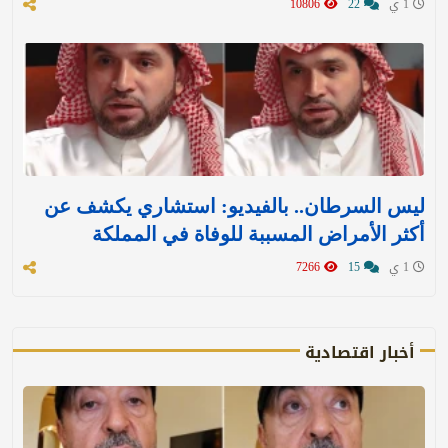
1 ي
22
10806
ليس السرطان.. بالفيديو: استشاري يكشف عن
أكثر الأمراض المسببة للوفاة في المملكة
1 ي
15
7266
أخبار اقتصادية