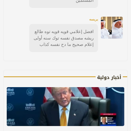
المسلمين
بربسه
افضل إعلامي قويه قويه توه طالع
ريشه مصدق نفسه توك سنه أولى
إعلام صحيح ما دح نفسه كذاب
أخبار دولية