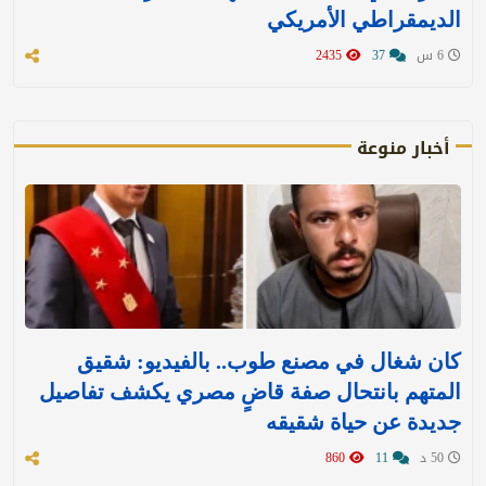
الديمقراطي الأمريكي
6 س
37
2435
أخبار منوعة
كان شغال في مصنع طوب.. بالفيديو: شقيق
المتهم بانتحال صفة قاضٍ مصري يكشف تفاصيل
جديدة عن حياة شقيقه
50 د
11
860