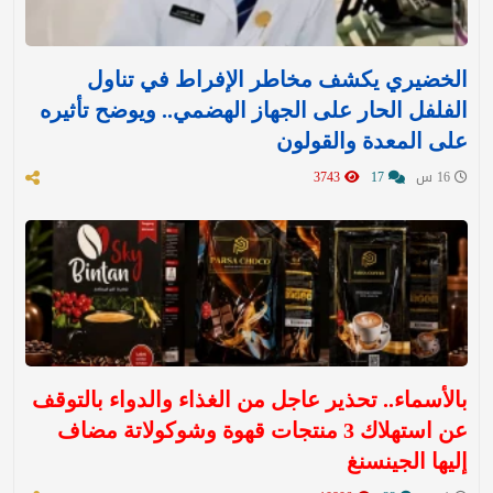
الخضيري يكشف مخاطر الإفراط في تناول
الفلفل الحار على الجهاز الهضمي.. ويوضح تأثيره
على المعدة والقولون
16 س
17
3743
بالأسماء.. تحذير عاجل من الغذاء والدواء بالتوقف
عن استهلاك 3 منتجات قهوة وشوكولاتة مضاف
إليها الجينسنغ