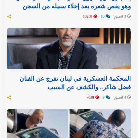
وهو يقص شعره بعد إخلاء سبيله من السجن
3 اسبوع
10
10250
المحكمة العسكرية في لبنان تفرج عن الفنان
فضل شاكر.. والكشف عن السبب
4 اسبوع
9
7838