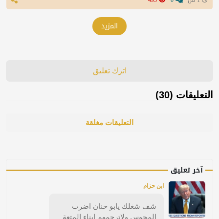
1 س
0
495
المزيد
اترك تعليق
التعليقات (30)
التعليقات مغلقة
آخر تعليق
ابن حزام
شف شغلك يابو حنان اضرب
المجوس ولاترحمهم ابناء المتعة