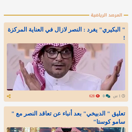
المرصد الرياضية
" البكيري" يغرد : النصر لازال في العناية المركزة
!
1 س
0
628
تعليق " الدبيخي" بعد أنباء عن تعاقد النصر مع "
سامو كوستا"