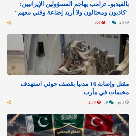
بالفيديو.. ترامب يهاجم المسؤولين الإيرانيين:
"كاذبون ومحتالون ولا أريد إضاعة وقتي معهم"
9 د
4
308
مقتل وإصابة 16 مدنيا بقصف حوثي استهدف
مخيمات في مأرب
2 س
19
2170