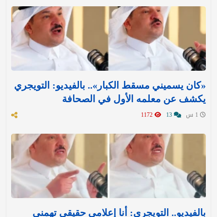
«كان يسميني مسقط الكبار».. بالفيديو: التويجري
يكشف عن معلمه الأول في الصحافة
1 س
13
1172
بالفيديو.. التويجري: أنا إعلامي حقيقي تهمني