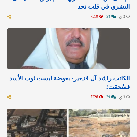
البشري في قلب نجد
2 ي
38
7510
الكاتب راشد آل قنيعير: بعوضة لبست ثوب الأسد
فسُحقت!
3 ي
39
7226