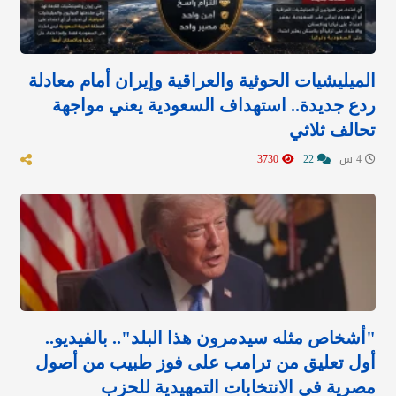
الميليشيات الحوثية والعراقية وإيران أمام معادلة
ردع جديدة.. استهداف السعودية يعني مواجهة
تحالف ثلاثي
4 س
22
3730
"أشخاص مثله سيدمرون هذا البلد".. بالفيديو..
أول تعليق من ترامب على فوز طبيب من أصول
مصرية في الانتخابات التمهيدية للحزب