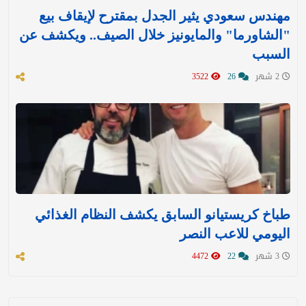
مهندس سعودي يثير الجدل بمقترح لإيقاف بيع
"الشاورما" والمايونيز خلال الصيف.. ويكشف عن
السبب
2 شهر
26
3522
طباخ كريستيانو السابق يكشف النظام الغذائي
اليومي للاعب النصر
3 شهر
22
4472