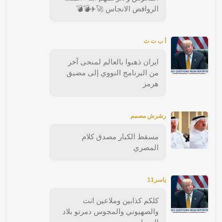
الروافض الانجاس 🚀✈️💣💣
أ ب ت ث
ايران ذهبوا بالعالم لمنحى آخر
من البرنامج النووي إلى مضيق
هرمز
رشرش مصمم
مسقط الكبار مصدق كلام
المصري
ياسر11
كلكم كذابين وملاعين انت
والصهيوني والمجوس دمرتو بلاد