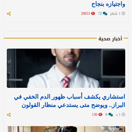
واجتيازه بنجاح
1 شهر
72
29653
أخبار صحية
استشاري يكشف أسباب ظهور الدم الخفي في
البراز.. ويوضح متى يستدعي منظار القولون
1 د
0
130