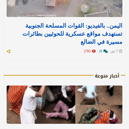
اليمن.. بالفيديو: القوات المسلحة الجنوبية
تستهدف مواقع عسكرية للحوثيين بطائرات
مسيرة في الضالع
7 س
28
2781
أخبار منوعة