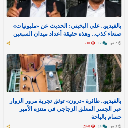
بالفيديو.. علي البخيتي: الحديث عن «مليونيات»
صنعاء كذب.. وهذه حقيقة أعداد ميدان السبعين
2 س
12
1710
بالفيديو.. طائرة «درون» توثق تجربة مرور الزوار
عبر الجسر المعلق الزجاجي في منتزه الأمير
حسام بالباحة
3 س
14
2070