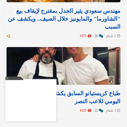
مهندس سعودي يثير الجدل بمقترح لإيقاف بيع
"الشاورما" والمايونيز خلال الصيف.. ويكشف عن
السبب
2 شهر
26
3575
طباخ كريستيانو السابق يكشف النظام الغذائي
اليومي للاعب النصر
3 شهر
22
4525