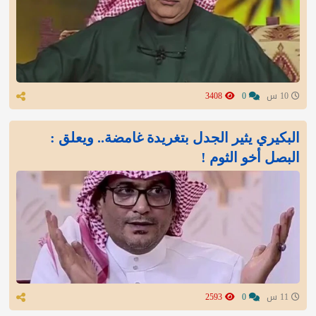
10 س
0
3408
البكيري يثير الجدل بتغريدة غامضة.. ويعلق :
البصل أخو الثوم !
11 س
0
2593