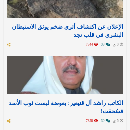
الإعلان عن اكتشاف أثري ضخم يوثق الاستيطان
البشري في قلب نجد
3 ي
38
7844
الكاتب راشد آل قنيعير: بعوضة لبست ثوب الأسد
فسُحقت!
5 ي
39
7358