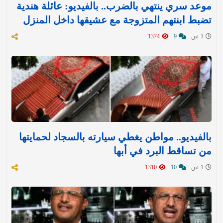
موعد سري ينتهي بالضرب.. بالفيديو: عائلة هندية
تضبط ابنتهم المتزوجة مع عشيقها داخل المنزل
1 س
9
1374
بالفيديو.. مواطن يغطي سيارته بالسجاد لحمايتها
من تساقط البرد في أبها
1 س
10
1310