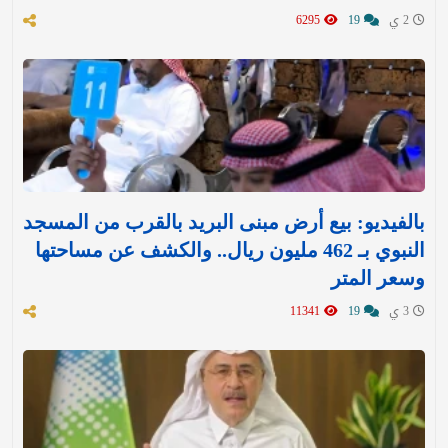
2 ي
19
6295
بالفيديو: بيع أرض مبنى البريد بالقرب من المسجد
النبوي بـ 462 مليون ريال.. والكشف عن مساحتها
وسعر المتر
3 ي
19
11341