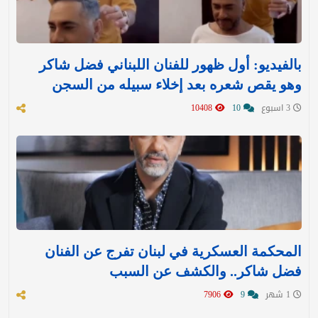
بالفيديو: أول ظهور للفنان اللبناني فضل شاكر
وهو يقص شعره بعد إخلاء سبيله من السجن
3 اسبوع
10
10408
المحكمة العسكرية في لبنان تفرج عن الفنان
فضل شاكر.. والكشف عن السبب
1 شهر
9
7906