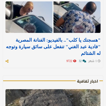
"هسجنك يا كلب".. بالفيديو: الفنانة المصرية
"فادية عبد الغني" تنفعل على سائق سيارة وتوجه
له الشتائم
1 شهر
32
9722
اخبار ثقافية