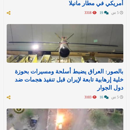
أمريكي في مطار مانيلا
5 س
19
3318
بالصور: العراق يضبط أسلحة ومسيرات بحوزة
خلية إرهابية تابعة لإيران قبل تنفيذ هجمات ضد
دول الجوار
5 س
16
3103