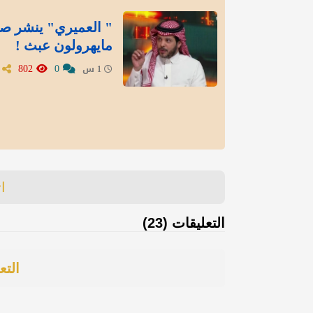
" العميري" ينشر صور
مايهرولون عبث !
802
0
1 س
ا
التعليقات (23)
التع