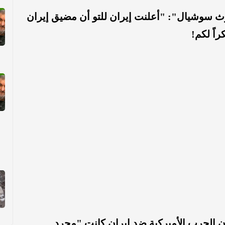
 سوشيال": "أعلنت إيران للتو أن مضيق إيران
اً لكم!
 الحرب الأميركية ضد إيران كانت "مجرد