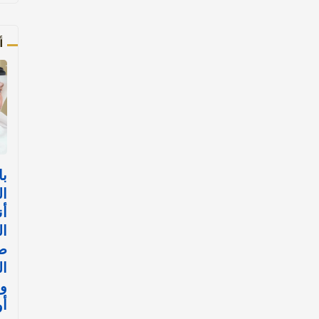
أ
با
ال
أن
ال
ض
ال
وا
أ