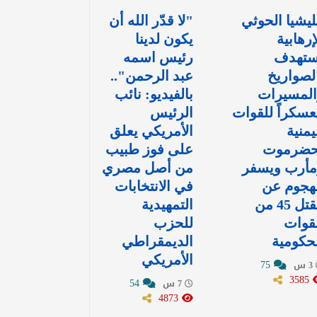
يشيا الحوثي
"لا قدّر الله أن
إرهابية
يكون لدينا
ستهدف
رئيس اسمه
لصواريخ
عبد الرحمن"..
المسيرات
بالفيديو: نائب
سكراً للقوات
الرئيس
يمنية
الأمريكي يعلق
حضرموت
على فوز طبيب
مأرب ويسفر
من أصل مصري
هجوم عن
في الانتخابات
مقتل 45 من
التمهيدية
قوات
للحزب
حكومية
الديمقراطي
الأمريكي
75
3 س
3585
54
7 س
4873