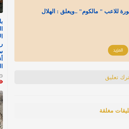
ة للاعب " مالكوم" ..ويعلق : الهلال
با
ا
ال
رض
المزيد
ست
أق
ال
ترك تعليق
ليقات مغلقة