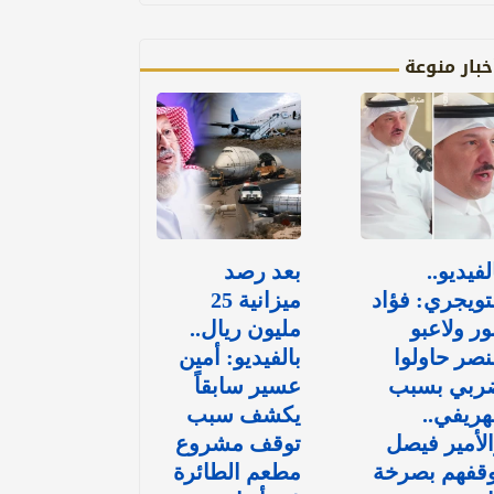
خبار منوعة
لفيديو..
بعد رصد
تويجري: فؤاد
ميزانية 25
ور ولاعبو
مليون ريال..
نصر حاولوا
بالفيديو: أمين
ربي بسبب
عسير سابقاً
هريفي..
يكشف سبب
لأمير فيصل
توقف مشروع
وقفهم بصرخة
مطعم الطائرة