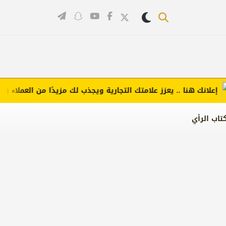
انك هنا .. يعزز علامتك التجارية ويجذب لك مزيدًا من العملاء (اضغط ل
تاب الرأي