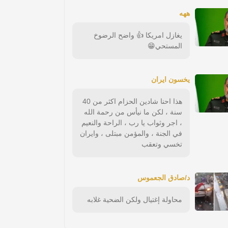
ههه
يغازل امريكا 👍 واضح الرضوخ
المستحي😁
يخسون ايران
هذا احنا شادين الحزام اكثر من 40
سنة ، لكن ما نيأس من رحمة الله
، اجر وثواب يا رب ، الراحة والنعيم
في الجنة ، والمؤمن مبتلى ، وايران
تخسي وتعقب
د/صادق الجعموس
محاولة إغتيال ولكن الضحية غلابه