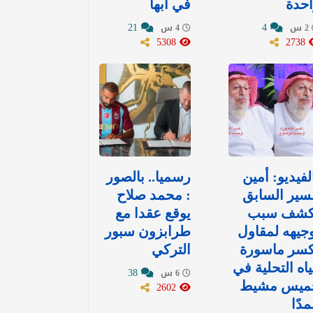
حدة
في أبها
21
4
2 س
4 س
5308
2738
لفيديو: أمين
رسميا.. بالصور
سير السابق
: محمد صلاح
كشف سبب
يوقع عقدا مع
جيهه لمقاول
طرابزون سبور
كسر ماسورة
التركي
اه التحلية في
38
6 س
ميس مشيط
2602
دًا