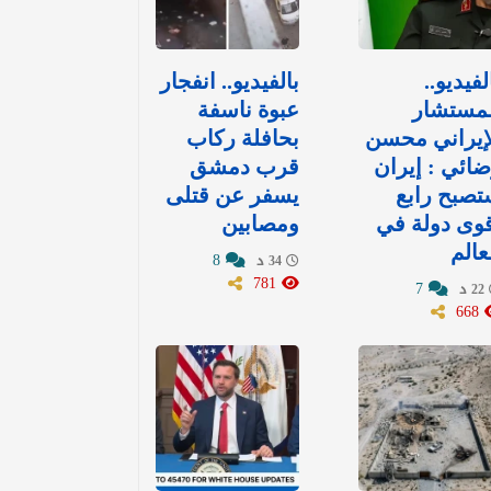
لفيديو..
بالفيديو.. انفجار
لمستشار
عبوة ناسفة
إيراني محسن
بحافلة ركاب
ائي : إيران
قرب دمشق
صبح رابع
يسفر عن قتلى
وى دولة في
ومصابين
عالم
8
34 د
781
7
22 د
668