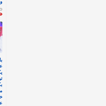
وا
با
ع
ي
تو
ب
مي
خ
عم