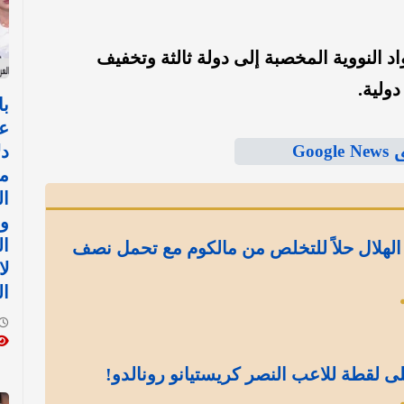
 النووية المخصبة إلى دولة ثالثة وتخفيف
ولية.
با
ع
Goo
د
م
ال
وا
ال
الهلال حلاً للتخلص من مالكوم مع تحمل نصف
ل
ال
ى لقطة للاعب النصر كريستيانو رونالدو!