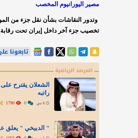
مصير اليورانيوم المخصب
وتدور النقاشات بشأن نقل جزء من المواد
تخصيب جزء آخر داخل إيران تحت رقابة د
تابعونا على gle News
المرصد الرياضية
الشعلان يقترح على 
راتبه
1790
0
6 س
" الدبيخي " يعلق عل