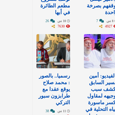
وقفهم بصرخة
مطعم الطائرة
حدة
في أبها
26
7
8 س
10 س
7630
4927
لفيديو: أمين
رسميا.. بالصور
سير السابق
: محمد صلاح
كشف سبب
يوقع عقدا مع
جيهه لمقاول
طرابزون سبور
كسر ماسورة
التركي
اه التحلية في
38
11 س