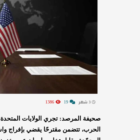
1386
19
3 شهر