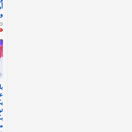
أ
وا
با
ع
ي
تو
ب
مي