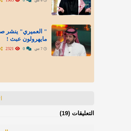
1903
0
6 س
" العميري" ينشر صور
مايهرولون عبث !
2321
0
7 س
ا
التعليقات (19)