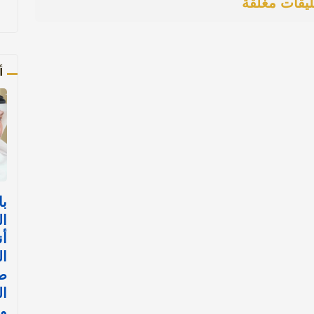
ليقات مغلقة
أ
با
ال
أن
ال
ض
ال
وا