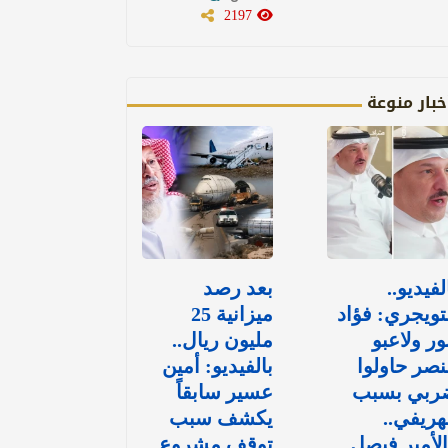
2197
خبار منوعة
لفيديو..
بعد رصد
تويجري: فؤاد
ميزانية 25
ور ولاعبو
مليون ريال..
نصر حاولوا
بالفيديو: أمين
ربي بسبب
عسير سابقاً
هريفي..
يكشف سبب
لأمير فيصل
توقف مشروع