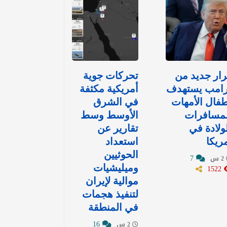
ار جديد من
تحركات جوية
رامب يستهدف
أمريكية مكثفة
فال الأمهات
في الشرق
لمسافرات
الأوسط وسط
ولادة في
تقارير عن
ريكا
استعداد
الحوثيين
7
2 س
1522
وميليشيات
موالية لإيران
لتنفيذ هجمات
في المنطقة
16
2 س