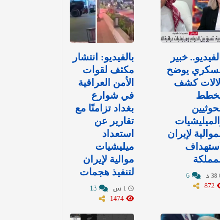
لفيديو.. خبير
بالفيديو: انتشار
سكري يوضح
مكثف لقوات
لالات كشف
الأمن العراقية
خطط
في شوارع
حوثيين
بغداد تزامنًا مع
لميليشيات
تقارير عن
موالية لإيران
استعداد
استهداف
ميليشيات
مملكة
موالية لإيران
لتنفيذ هجمات
6
38 د
872
13
1 س
1474