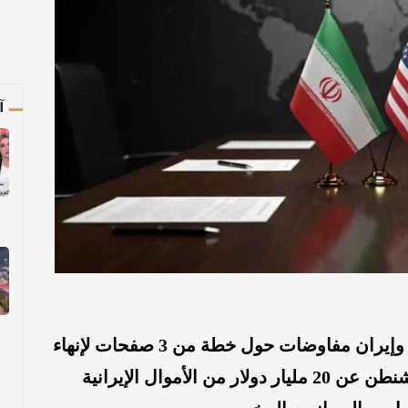
آ
صحيفة المرصد: تجري الولايات المتحدة وإيران مفاوضات حول خطة من 3 صفحات لإنهاء
الحرب، تتضمن مقترحًا يقضي بإفراج واشنطن عن 20 مليار دولار من الأموال الإيرانية