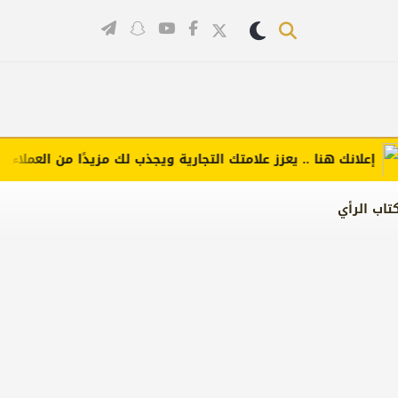
لانك هنا .. يعزز علامتك التجارية ويجذب لك مزيدًا من العملاء (اضغط 
تاب الرأي