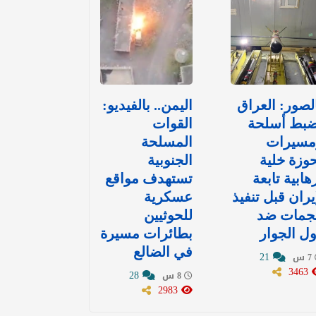
لصور: العراق
اليمن.. بالفيديو:
ضبط أسلحة
القوات
مسيرات
المسلحة
وزة خلية
الجنوبية
هابية تابعة
تستهدف مواقع
يران قبل تنفيذ
عسكرية
جمات ضد
للحوثيين
ل الجوار
بطائرات مسيرة
في الضالع
21
7 س
3463
28
8 س
2983