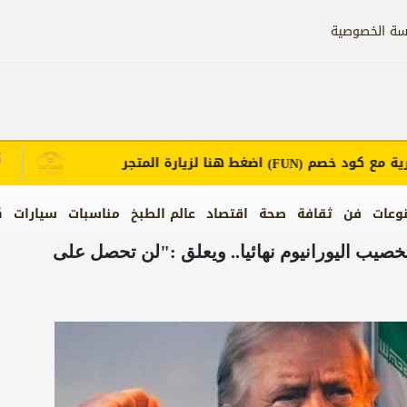
سة الخصوصية
ع كود خصم
اضغط هنا لزيارة المتجر
إع
(FUN)
وعات
فن
ثقافة
صحة
اقتصاد
عالم الطبخ
مناسبات
سيارات
ك
يب اليورانيوم نهائيا.. ويعلق :"لن تحصل على