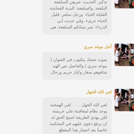
تذكير: الحديث: شرهن السلفعة
البلقعة; والسلفعة: البذية الفحاشة
القليلة الحياء. ورجل سلفر: قليل
الحياء جريء. وفي حديث أبي
الدرداء: شر نسائكم السلفعة; هي
أجل موعد سري
بموت ضحك مكتوب في العنوان (
موعد سري ) والحاصل نص الهند
شافوهم صغار وكبار حريم ورجال
لعن الله الجهل
لعن الله الجهل …… لعن الهمجية
يوجد نظام لمعاقبتة على جريمته
لكن بهذي الطريقة اصبح الحق له
ان يرفع دعوى عليهم في المحكمة
خاصتا بعد انتشار هذا المقطع