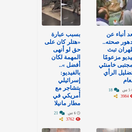
د أنباء عن
بسبب عبارة
هور صحته..
«هتلر كان على
هران تبث
حق لو أنهى
ديو مزعومًا
المهمة لكان
جتبى خامنئي
أفضل »..
ضليل الرأي
بالفيديو:
عام
إسرائيلي
يتشاجر مع
18
5 س
3984
أمريكي في
مطار مانيلا
21
6 س
3762