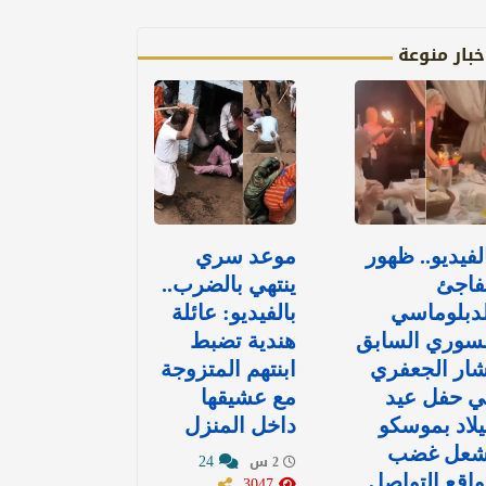
خبار منوعة
لفيديو.. ظهور
موعد سري
فاجئ
ينتهي بالضرب..
دبلوماسي
بالفيديو: عائلة
لسوري السابق
هندية تضبط
ار الجعفري
ابنتهم المتزوجة
ي حفل عيد
مع عشيقها
لاد بموسكو
داخل المنزل
شعل غضب
24
2 س
اقع التواصل
3047