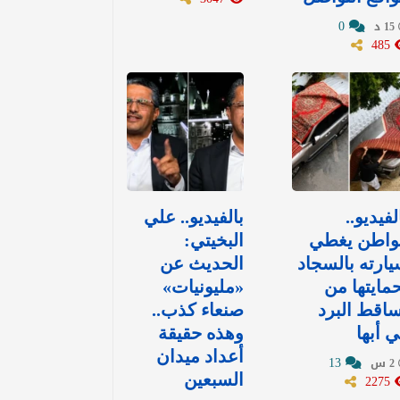
0
15 د
485
لفيديو..
بالفيديو.. علي
واطن يغطي
البخيتي:
ارته بالسجاد
الحديث عن
مايتها من
«مليونيات»
اقط البرد
صنعاء كذب..
 أبها
وهذه حقيقة
أعداد ميدان
13
2 س
2275
السبعين