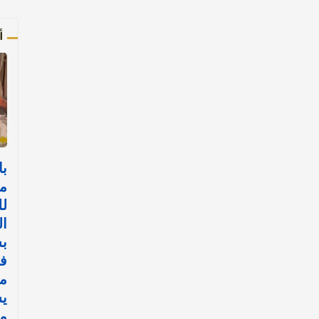
أ
با
م
لل
ا
بش
ف
مي
ي
مو