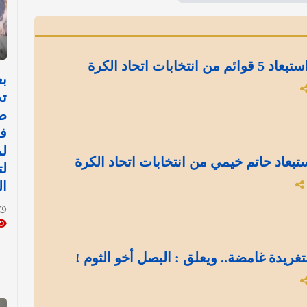
بات اتحاد الكرة
بع
تد
ط
في
لم
بعاد حاتم خيمي من انتخابات اتحاد الكرة
لت
ال
تغريدة غامضة.. ويعلق : البصل أخو الثوم !