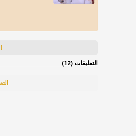
ا
التعليقات (12)
التع