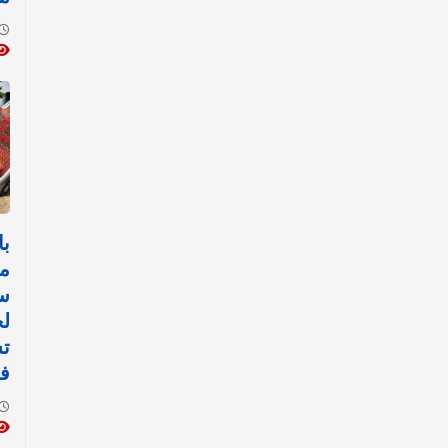
با
م
سي
لح
تس
في