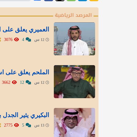
المرصد الرياضية
العميري يعلق على استبعاد 5 قوائم من انتخا
3076
4
12 س
الملحم يعلق على است
3662
12
12 س
البكيري يثير الجدل ب
2775
5
13 س