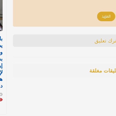
المزيد
با
ترك تعليق
ي
و
بح
إر
ليقات مغلقة
لإ
ه
دو