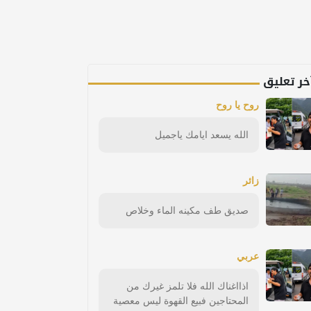
خر تعليق
روح يا روح
الله يسعد ايامك ياجميل
زائر
صديق طف مكينه الماء وخلاص
عربي
اذااغناك الله فلا تلمز غيرك من
المحتاجين فبيع القهوة ليس معصية