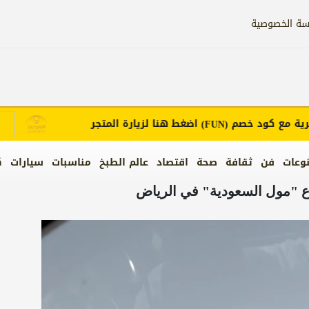
سة الخصوصية
ع كود خصم
اضغط هنا لزيارة المتجر
إع
(FUN)
وعات
فن
ثقافة
صحة
اقتصاد
عالم الطبخ
مناسبات
سيارات
ك
وع "مول السعودية" في الرياض