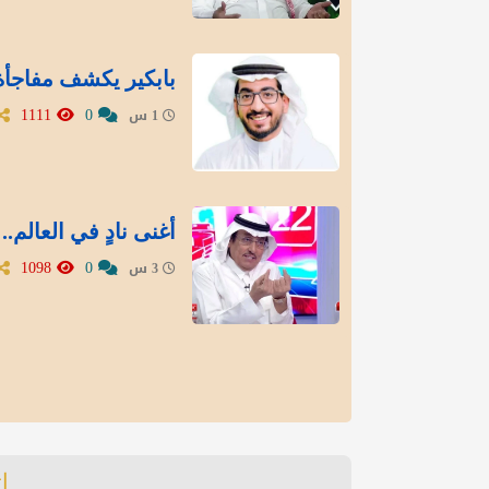
بابكير يكشف مفاجأة 
1111
0
1 س
أغنى نادٍ في العالم
1098
0
3 س
ا