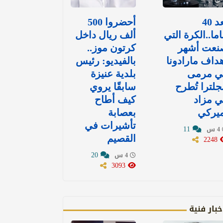
بعد 40
أحضروا 500
ما..الكرة التي
ألف ريال داخل
نعت أشهر
كرتون موز..
داف مارادونا
بالفيديو: رئيس
ي مرمى
بلدية عنيزة
جلترا تُطرح
سابقًا يروي
 مزاد
كيف أطاح
ميركي
بعصابة
تأشيرات في
11
4 س
2248
القصيم
20
4 س
3093
خبار فنية