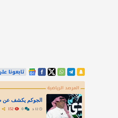
تابعونا على gle News
المرصد الرياضية
الجوكم يكشف عن صفق
152
0
12 د