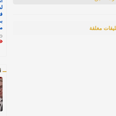
أم
ل
ف
بم
من
ليقات مغلقة
أ