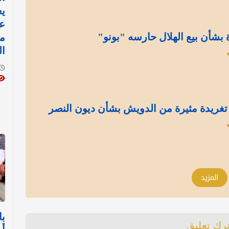
يع
ع
بشأن بيع الهلال حارسه "بونو"
مي
ال
.. تغريدة مثيرة من الدويش بشأن ديون النصر
المزيد
با
ترك تعليق