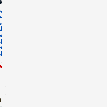
عا
ص
أه
ف
إن
في
أ
أ