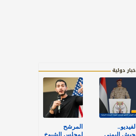
خبار دولية
لفيديو..
المرشح
جيش اليمني
لمجلس الشيوخ