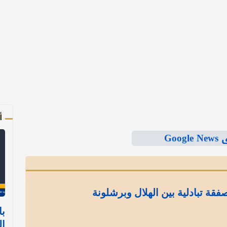
أ
Goo
ة تبادلية بين الهلال وبرشلونة
با
ال