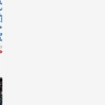
با
تر
يق
أع
عل
وا
با