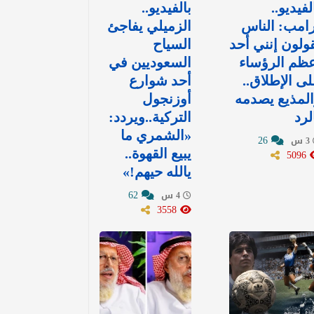
لفيديو..
بالفيديو..
امب: الناس
الزميلي يفاجئ
ولون إنني أحد
السياح
ظم الرؤساء
السعوديين في
ى الإطلاق..
أحد شوارع
لمذيع يصدمه
أوزنجول
لرد
التركية..ويردد:
«الشمري ما
26
3 س
5096
يبيع القهوة..
يالله حيهم!»
62
4 س
3558