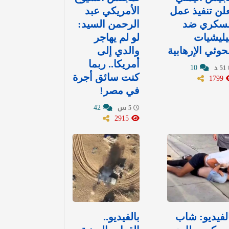
لن تنفيذ عمل
الأمريكي عبد
سكري ضد
الرحمن السيد:
ليشيات
لو لم يهاجر
حوثي الإرهابية
والدي إلى
أمريكا.. ربما
10
51 د
1799
كنت سائق أجرة
في مصر!
42
5 س
2915
لفيديو: شاب
بالفيديو..