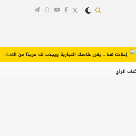
لانك هنا .. يعزز علامتك التجارية ويجذب لك مزيدًا من العملاء (اضغط
تاب الرأي