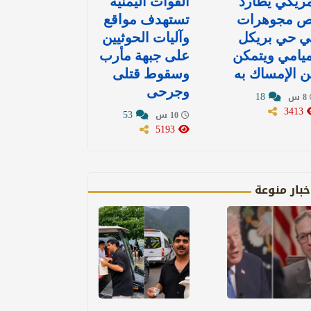
ريكي يطارد
القوات اليمنية
ص مجوهرات
تستهدف مواقع
ي حي بريكل
وآليات الحوثيين
يامي ويتمكن
على جبهة مأرب
 الإمساك به
وسقوط قتلى
وجرحى
18
8 س
3413
53
10 س
5193
خبار منوعة