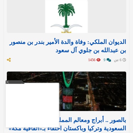
الديوان الملكي: وفاة والدة الأمير بندر بن منصور
بن عبدالله بن جلوي آل سعود
6 س
9
1456
بالصور .. أبراج ومعالم المملكة تتوشح بأعلام
السعودية وتركيا وباكستان احتفاءً بـ«اتفاقية مكة»