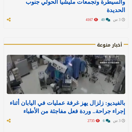
والسيطرة وتجمعات مليشيا الحوثي جنوب
الحديدة
3 س
49
4167
أخبار منوعة
بالفيديو: زلزال يهز غرفة عمليات في اليابان أثناء
إجراء جراحة.. وردة فعل مفاجئة من الأطباء
3 س
6
2735