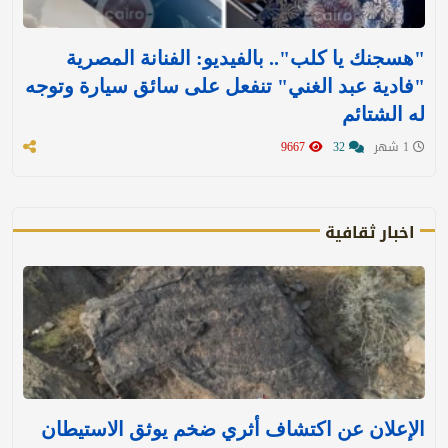
"هسجنك يا كلب".. بالفيديو: الفنانة المصرية
"فادية عبد الغني" تنفعل على سائق سيارة وتوجه
له الشتائم
1 شهر
32
9667
اخبار ثقافية
الإعلان عن اكتشاف أثري ضخم يوثق الاستيطان