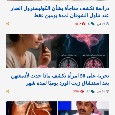
دراسة تكشف مفاجأة بشأن الكوليسترول الضار
عند تناول الشوفان لمدة يومين فقط
16 س
8
4802
تجربة على 50 امرأة تكشف ماذا حدث لأدمغتهن
بعد استنشاق زيت الورد يوميًا لمدة شهر
16 س
17
3469