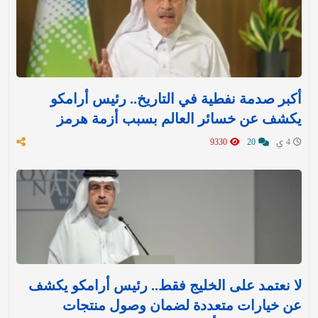
أكبر صدمة نفطية في التاريخ.. رئيس أرامكو
يكشف عن خسائر العالم بسبب أزمة هرمز
4 ي
20
9330
لا نعتمد على الخليج فقط.. رئيس أرامكو يكشف
عن خيارات متعددة لضمان وصول منتجات