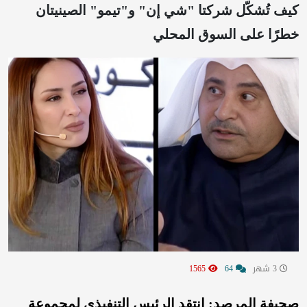
كيف تُشكّل شركتا "شي إن" و"تيمو" الصينيتان
خطرًا على السوق المحلي
3 شهر
64
1565
صحيفة المرصد: انتقد الرئيس التنفيذي لمجموعة