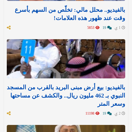
بالفيديو.. محلل مالي: تخلّص من السهم بأسرع
وقت عند ظهور هذه العلامات!
1 ي
19
5853
بالفيديو: بيع أرض مبنى البريد بالقرب من المسجد
النبوي بـ 462 مليون ريال.. والكشف عن مساحتها
وسعر المتر
2 ي
19
11198