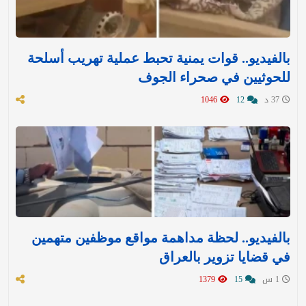
بالفيديو.. قوات يمنية تحبط عملية تهريب أسلحة
للحوثيين في صحراء الجوف
37 د
12
1046
بالفيديو.. لحظة مداهمة مواقع موظفين متهمين
في قضايا تزوير بالعراق
1 س
15
1379