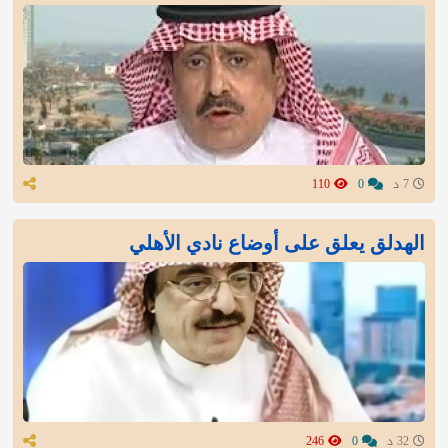
7 د
0
110
الهدلق يعلق على أوضاع نادي الأهلي
32 د
0
246