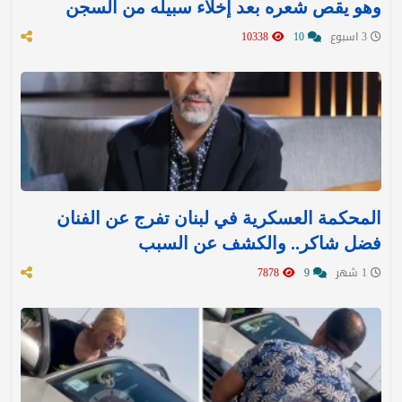
وهو يقص شعره بعد إخلاء سبيله من السجن
3 اسبوع
10
10338
المحكمة العسكرية في لبنان تفرج عن الفنان
فضل شاكر.. والكشف عن السبب
1 شهر
9
7878