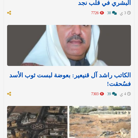
البشري في قلب نجد
3 ي
38
7726
الكاتب راشد آل قنيعير: بعوضة لبست ثوب الأسد
فسُحقت!
4 ي
39
7303