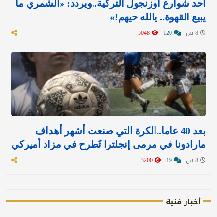
أحد شوارع أوزنجول التركية..ويردد: «الشمري ما
يبيع القهوة.. يالله حيهم!»
8 س
120
5048
بعد 40 عاما..الكرة التي صنعت أشهر أهداف
مارادونا في مرمى إنجلترا تُطرح في مزاد أميركي
8 س
19
3200
أخبار فنية