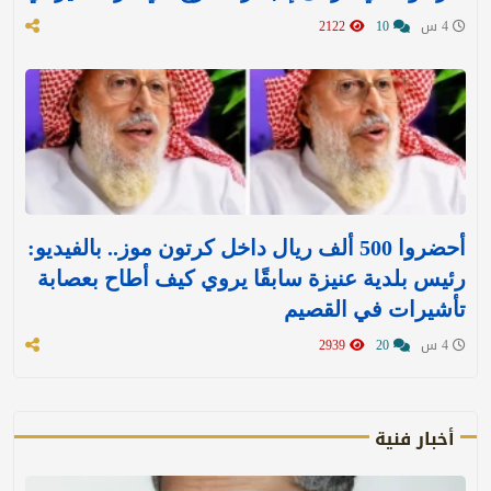
4 س
10
2122
أحضروا 500 ألف ريال داخل كرتون موز.. بالفيديو:
رئيس بلدية عنيزة سابقًا يروي كيف أطاح بعصابة
تأشيرات في القصيم
4 س
20
2939
أخبار فنية