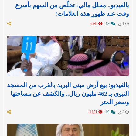
بالفيديو.. محلل مالي: تخلّص من السهم بأسرع
وقت عند ظهور هذه العلامات!
1 ي
18
5689
بالفيديو: بيع أرض مبنى البريد بالقرب من المسجد
النبوي بـ 462 مليون ريال.. والكشف عن مساحتها
وسعر المتر
2 ي
19
11121