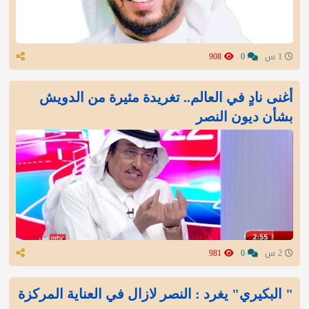
1 س
0
908
أغنى نادٍ في العالم.. تغريدة مثيرة من الدويش
بشأن ديون النصر
2 س
0
981
" البكيري" يغرد : النصر لازال في العناية المركزة