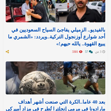
بالفيديو.. الزميلي يفاجئ السياح السعوديين في
أحد شوارع أوزنجول التركية..ويردد: «الشمري ما
يبيع القهوة.. يالله حيهم!»
3 س
57
3301
بعد 40 عاما..الكرة التي صنعت أشهر أهداف
مارادونا في مرمى إنجلترا تُطرح في مزاد أميركي