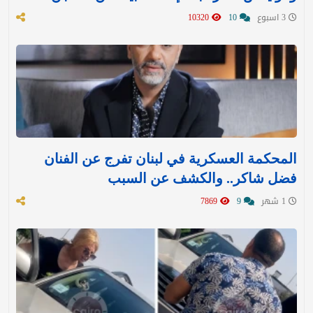
3 اسبوع
10
10320
المحكمة العسكرية في لبنان تفرج عن الفنان
فضل شاكر.. والكشف عن السبب
1 شهر
9
7869