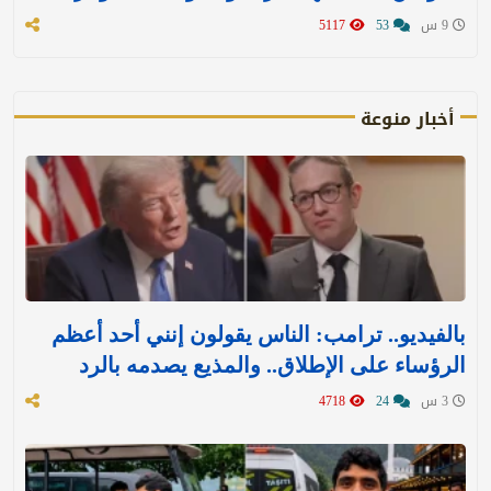
9 س
53
5117
أخبار منوعة
بالفيديو.. ترامب: الناس يقولون إنني أحد أعظم
الرؤساء على الإطلاق.. والمذيع يصدمه بالرد
3 س
24
4718