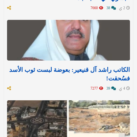
2 ي
38
7660
الكاتب راشد آل قنيعير: بعوضة لبست ثوب الأسد
فسُحقت!
4 ي
39
7277