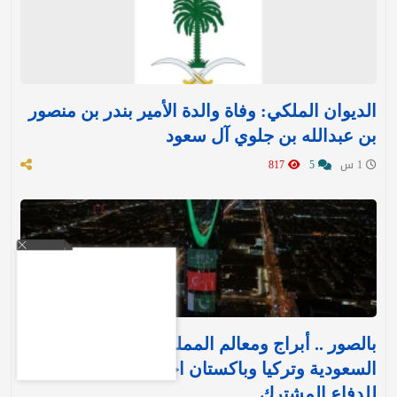
الديوان الملكي: وفاة والدة الأمير بندر بن منصور
بن عبدالله بن جلوي آل سعود
1 س
5
817
بالصور .. أبراج ومعالم المملكة تتوشح بأعلام
السعودية وتركيا وباكستان احتفاءً بـ«اتفاقية مكة»
للدفاع المشترك‬⁩ ‏