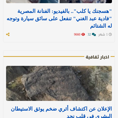
"هسجنك يا كلب".. بالفيديو: الفنانة المصرية
"فادية عبد الغني" تنفعل على سائق سيارة وتوجه
له الشتائم
1 شهر
32
9660
اخبار ثقافية
الإعلان عن اكتشاف أثري ضخم يوثق الاستيطان
البشري في قلب نجد