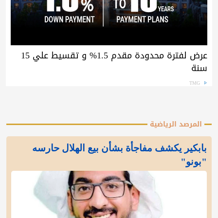
عرض لفترة محدودة مقدم 1.5% و تقسيط علي 15
سنة
TMG
المرصد الرياضية
بابكير يكشف مفاجأة بشأن بيع الهلال حارسه
"بونو"