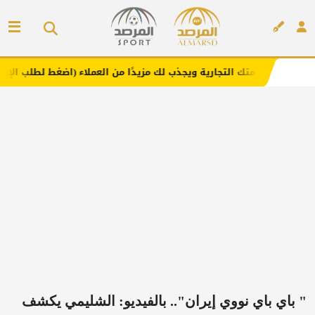
 التجارية ويجذب لك مزيدًا من العملاء (اضغط لطلب الإعلان)
إعلان
" باي باي نووي إيران".. بالفيديو: الشليمي يكشف