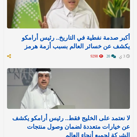
أكبر صدمة نفطية في التاريخ.. رئيس أرامكو
يكشف عن خسائر العالم بسبب أزمة هرمز
3 ي
20
9298
لا نعتمد على الخليج فقط.. رئيس أرامكو يكشف
عن خيارات متعددة لضمان وصول منتجات
الشركة لجميع أنحاء العالم