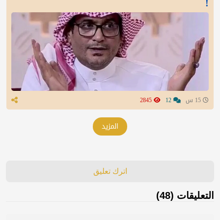
!
15 س
12
2845
المزيد
اترك تعليق
التعليقات (48)