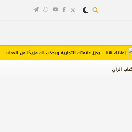
انك هنا .. يعزز علامتك التجارية ويجذب لك مزيدًا من العملاء (اضغط 
تاب الرأي