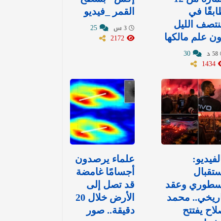
بقًا في
القمر _فيديو
تصف الليل
25
3 س
ن علم مالكها
2172
30
58 د
1434
لفيديو:
علماء يرصدون
تقبال
أجسامًا غامضة
سطوري وعقد
قد تصل إلى
ريخي.. محمد
الأرض خلال 20
اح يفتتح
دقيقة.. صور