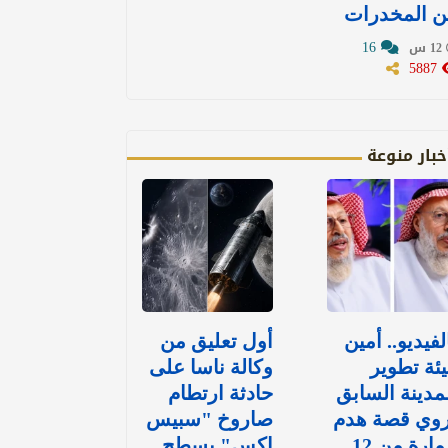
ن المخدرات
16
12 س
5887
خبار منوعة
لفيديو.. أمين
أول تعليق من
ئة تطوير
وكالة ناسا على
مدينة السابق
حادثة ارتطام
روي قصة هدم
صاروخ "سبيس
عمارة من 12
إكس" بسطح