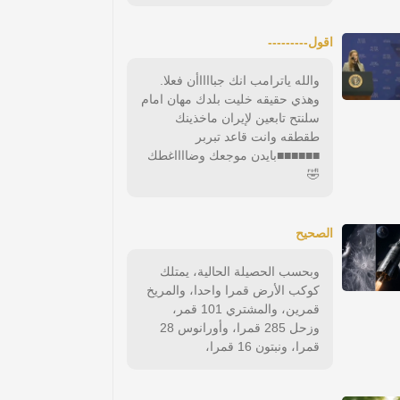
اقول---------
والله ياترامب انك جبااااأن فعلا.
وهذي حقيقه خليت بلدك مهان امام
سلنتح تابعين لإيران ماخذينك
طقطقه وانت قاعد تبربر
■■■■■■بايدن موجعك وضااااغطك
🤣
الصحيح
وبحسب الحصيلة الحالية، يمتلك
كوكب الأرض قمرا واحدا، والمريخ
قمرين، والمشتري 101 قمر،
وزحل 285 قمرا، وأورانوس 28
قمرا، ونبتون 16 قمرا،