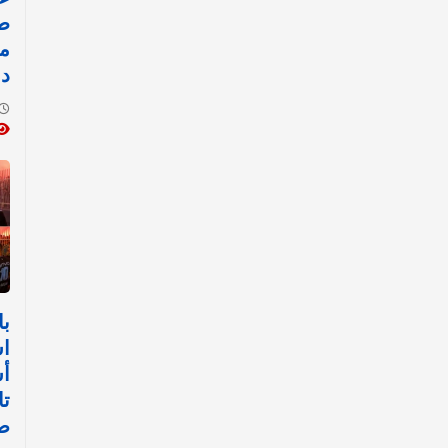
طا
من
دو
با
اس
أ
تا
صل