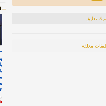
أ
ترك تعليق
ليقات مغلقة
"ل
ي
با
با
يط
س
عل