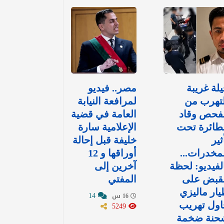
لة غريبة
مصر.. فيديو
تهرب من
لمرافعة النيابة
لفحص وقاد
العامة في قضية
طائرة تحت
الإعلامية سارة
ثير
خليفة قبل إحالة
مخدرات...
أوراقها و 12
لفيديو: لحظة
آخرين إلى
لقبض على
المفتي
ار ماليزي
14
16 س
اول تهريب
5249
حنة ضخمة