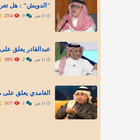
"الدويش" : هل تعر
2354
9
11 س
عبدالقادر يعلق على 
3995
2
11 س
الغامدي يعلق على م
1677
1
11 س