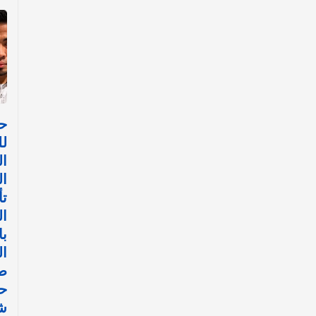
حي
لل
ا
ال
تأ
ال
با
ا
طي
ح
ش