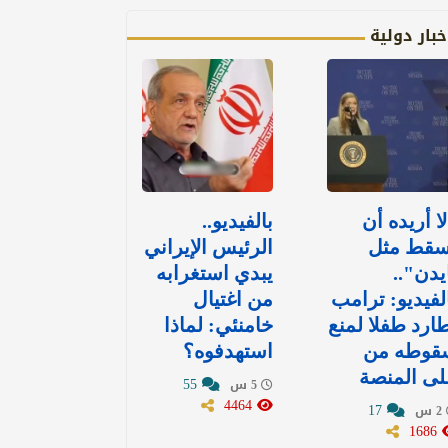
خبار دولية
ا أريده أن
بالفيديو..
سقط مثل
الرئيس الإيراني
يدن"..
يبدي استغرابه
لفيديو: ترامب
من اغتيال
ارد طفلا لمنع
خامنئي: لماذا
قوطه من
استهدفوه؟
ى المنصة
55
5 س
4464
17
2 س
1686