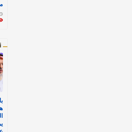
م
أ
با
هي
ال
ي