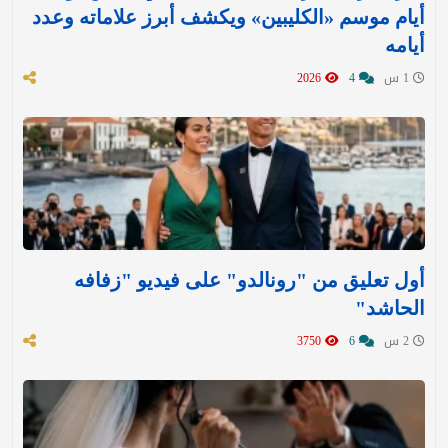
أيام موسم «الكليبين» ويكشف أبرز علاماته وعدد
أيامه
1 س
4
2026
أول تعليق من "رونالدو" على فيديو "زفافه
الحاشد"
2 س
6
3750