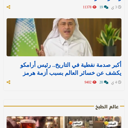
3 ي
19
11378
أكبر صدمة نفطية في التاريخ.. رئيس أرامكو
يكشف عن خسائر العالم بسبب أزمة هرمز
4 ي
20
9402
عالم الطبخ