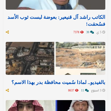
الكاتب راشد آل قنيعير: بعوضة لبست ثوب الأسد
فسُحقت!
5 ي
39
7378
بالفيديو.. لماذا سُميت محافظة بدر بهذا الاسم؟
3 اسبوع
11
8637