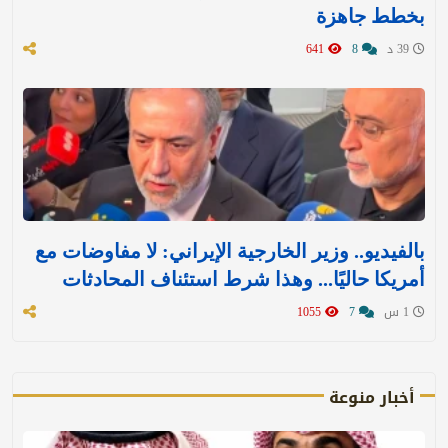
بخطط جاهزة
39 د
8
641
بالفيديو.. وزير الخارجية الإيراني: لا مفاوضات مع
أمريكا حاليًا... وهذا شرط استئناف المحادثات
1 س
7
1055
أخبار منوعة