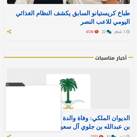
طباخ كريستيانو السابق يكشف النظام الغذائي
اليومي للاعب النصر
3 شهر
22
4536
أخبار مناسبات
الديوان الملكي: وفاة والدة الأمير بندر بن منصور
بن عبدالله بن جلوي آل سعود
1 ي
11
2353