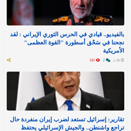
بالفيديو.. قيادي في الحرس الثوري الإيراني : لقد
نجحنا في سَحْق أسطورة "القوة العظمى"
الأمريكية
24 د
2
545
تقارير: إسرائيل تستعد لضرب إيران منفردة حال
تراجع واشنطن.. والجيش الإسرائيلي يحتفظ