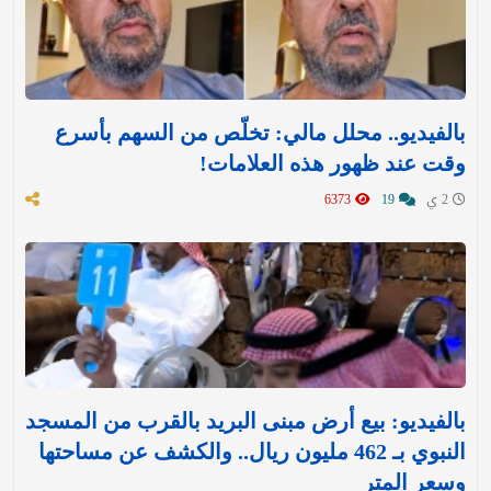
بالفيديو.. محلل مالي: تخلّص من السهم بأسرع
وقت عند ظهور هذه العلامات!
2 ي
19
6373
بالفيديو: بيع أرض مبنى البريد بالقرب من المسجد
النبوي بـ 462 مليون ريال.. والكشف عن مساحتها
وسعر المتر