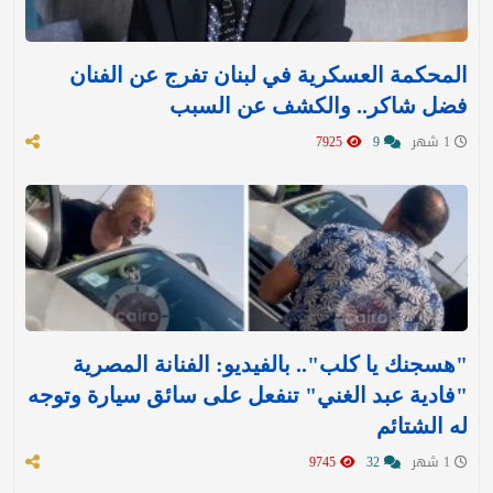
المحكمة العسكرية في لبنان تفرج عن الفنان
فضل شاكر.. والكشف عن السبب
1 شهر
9
7925
"هسجنك يا كلب".. بالفيديو: الفنانة المصرية
"فادية عبد الغني" تنفعل على سائق سيارة وتوجه
له الشتائم
1 شهر
32
9745