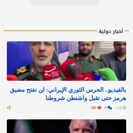
أخبار دولية
بالفيديو.. الحرس الثوري الإيراني: لن نفتح مضيق
هرمز حتى تقبل واشنطن شروطنا
12 د
0
300