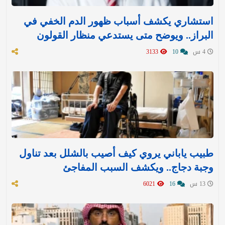
استشاري يكشف أسباب ظهور الدم الخفي في
البراز.. ويوضح متى يستدعي منظار القولون
4 س
10
3133
طبيب ياباني يروي كيف أصيب بالشلل بعد تناول
وجبة دجاج.. ويكشف السبب المفاجئ
13 س
16
6021