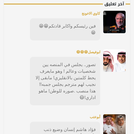
آخر تعليق
كاوي الاخونج
فين رئيسكم واكابر قادتكم😁😁
😁
ابوفيصل😷😷😷
تصور.. يجلس في المنصه يين
شخصيات وعالم ! وهو مايعرف
يحط كلمتين بالانقليزي! مابقى إلا
نجيب لهم مترجم يجلس جمبه!!
هذا منصب .صوره للوطن! ماهو
اداري!😷
أبوعتب
فؤاد هاشم إنسان وضيع ذنب