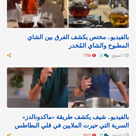
بالفيديو.. مختص يكشف الفرق بين الشاي
المطبوخ والشاي المُخدر
3 اسبوع
15
7708
بالفيديو.. شيف يكشف طريقة «ماكدونالدز»
السرية التي حيرت الملايين في قلي البطاطس
3 اسبوع
27
9517