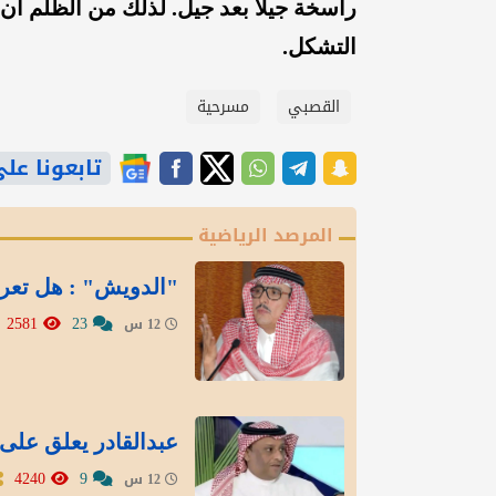
راسخة جيلاً بعد جيل. لذلك من الظلم أن 
التشكل.
القصبي
مسرحية
تابعونا على gle News
المرصد الرياضية
"الدويش" : هل تعر
2581
23
12 س
عبدالقادر يعلق على 
4240
9
12 س