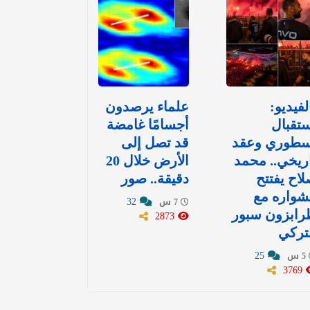
لفيديو:
علماء يرصدون
تقبال
أجسامًا غامضة
سطوري وعقد
قد تصل إلى
ريخي.. محمد
الأرض خلال 20
اح يفتتح
دقيقة.. صور
شواره مع
32
7 س
رابزون سبور
2873
تركي
25
5 س
3769