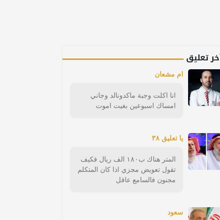
خر تعليق
ام مشعان
انا اكلت وجبة ماكدونالد وجاني
امساك اسبوعين بغيت اموت
يا تعليق ٣٨
المتر هناك ب١٨٠ الف ريال فكيف
تقول تعويض مجزي اذا كان المتكلم
مجنون فالسامع عاقل
سعود