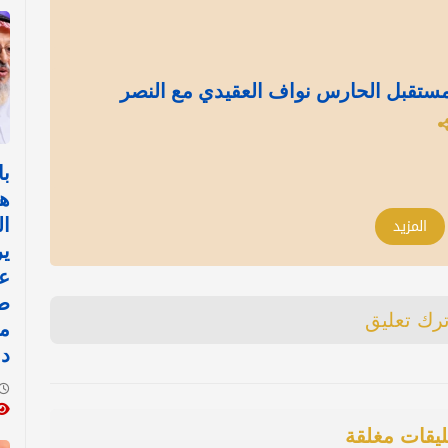
ستقبل الحارس نواف العقيدي مع النصر
با
هي
المزيد
ال
ي
طا
ترك تعليق
من
دو
ليقات مغلقة