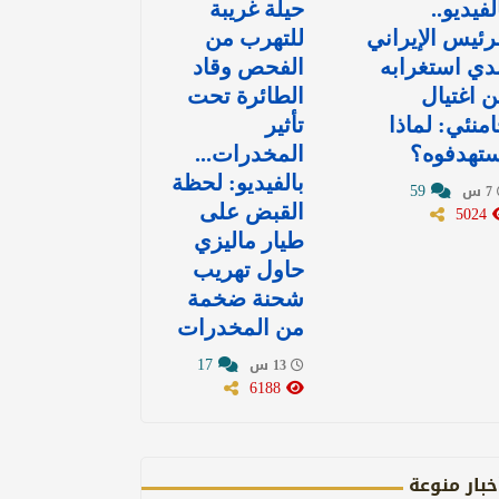
لفيديو..
حيلة غريبة
رئيس الإيراني
للتهرب من
دي استغرابه
الفحص وقاد
 اغتيال
الطائرة تحت
منئي: لماذا
تأثير
ستهدفوه؟
المخدرات...
بالفيديو: لحظة
59
7 س
5024
القبض على
طيار ماليزي
حاول تهريب
شحنة ضخمة
من المخدرات
17
13 س
6188
خبار منوعة