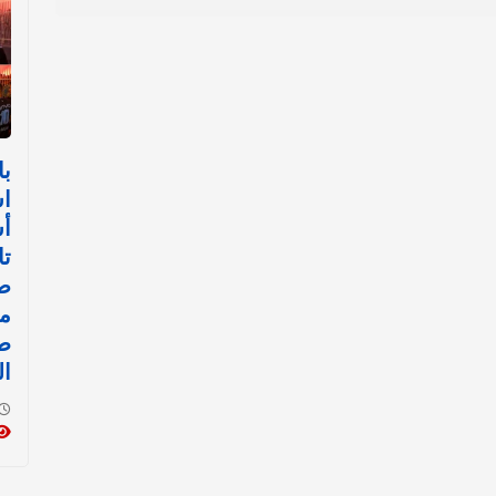
با
اس
أ
تا
صل
م
ط
ال