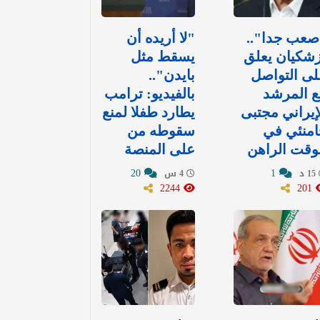
صعب جدا"..
"لا أريده أن
شكيان يعلق
يسقط مثل
ى التواصل
بايدن"..
ع المرشد
بالفيديو: ترامب
إيراني مجتبى
يطارد طفلا لمنع
امنئي في
سقوطه من
وقت الراهن
على المنصة
20
1
15 د
4 س
2244
201