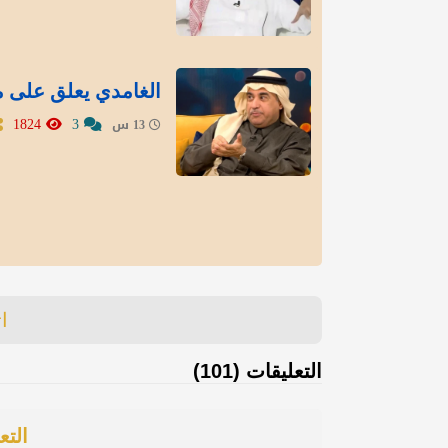
الغامدي يعلق على م
1824
3
13 س
ا
التعليقات (101)
التع