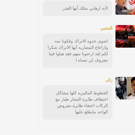
لأنه ارهابي مثلك أيها القذر
المتنبي
اشوى خذوه الاتراك وفكونا منه
وازاعاج المصاريه أيها الاتراك شكرا
لكم لقد ارحتونا منهم فقد هبلوا فينا
معروف لن ننساه ا
زائر
الخطوط الماليزيه كلها مشاكل
اختطاف طايرة النتحار طيار مع
الركاب اختفاء طايرة مفروض
الواحد مايطلع عليها