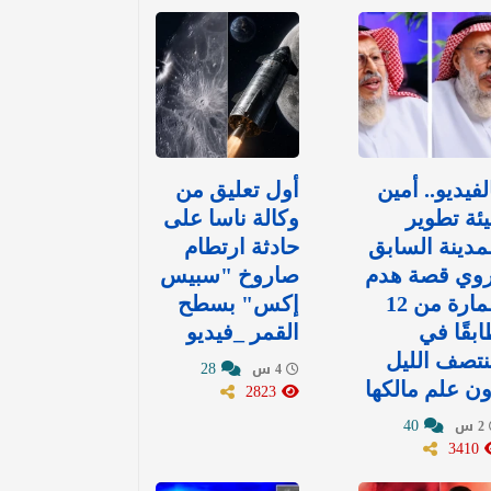
لفيديو.. أمين
أول تعليق من
ئة تطوير
وكالة ناسا على
مدينة السابق
حادثة ارتطام
روي قصة هدم
صاروخ "سبيس
عمارة من 12
إكس" بسطح
بقًا في
القمر _فيديو
تصف الليل
28
4 س
ن علم مالكها
2823
40
2 س
3410