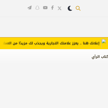
علانك هنا .. يعزز علامتك التجارية ويجذب لك مزيدًا من العملاء (اضغط
تاب الرأي