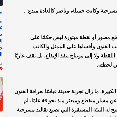
سرحية وكانت جميلة، وناصر كالعادة مبدع".
"
بز
عل
م
ع مصور أو لقطة مبتورة ليس حكمًا على
ال
 الفنون وأقساها على الممثل والكاتب
خ
ال
للقطة ولا إلى مونتاج ينقذ الإيقاع، بل يقف عاريًا
ي لحظته.
لكبيرة، ما زال تجربة حديثة قياسًا بعراقة الفنون
المسرحية في بلدان أخرى. نحن نتحدث عن مسار متقطع ومبعثر منذ نحو 46 عامًا، لم
منح له البيئة المستقرة التي تصنع تقاليد مسرحية