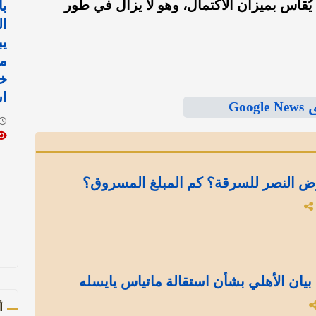
يُقاس بميزان الاكتمال، وهو لا يزال في طور
با
ال
يب
من
خا
ا
Goo
ض النصر للسرقة؟ كم المبلغ المسروق؟
بيان الأهلي بشأن استقالة ماتياس يايسله
أ