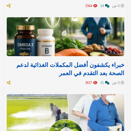
6 س
14
3564
خبراء يكشفون أفضل المكملات الغذائية لدعم
الصحة بعد التقدم في العمر
9 س
11
3637