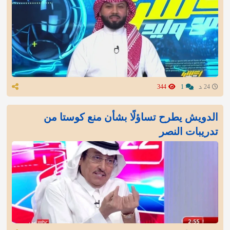
24 د
1
344
الدويش يطرح تساؤلًا بشأن منع كوستا من
تدريبات النصر