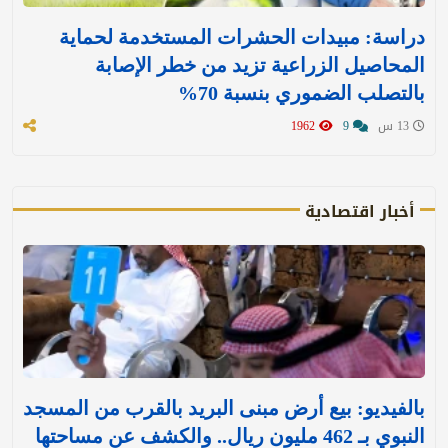
دراسة: مبيدات الحشرات المستخدمة لحماية
المحاصيل الزراعية تزيد من خطر الإصابة
بالتصلب الضموري بنسبة 70%
13 س
9
1962
أخبار اقتصادية
بالفيديو: بيع أرض مبنى البريد بالقرب من المسجد
النبوي بـ 462 مليون ريال.. والكشف عن مساحتها