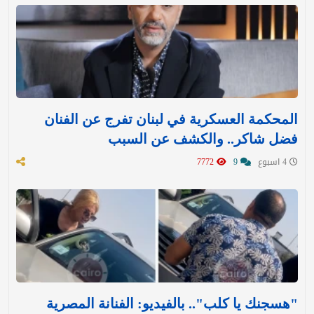
المحكمة العسكرية في لبنان تفرج عن الفنان
فضل شاكر.. والكشف عن السبب
4 اسبوع
9
7772
"هسجنك يا كلب".. بالفيديو: الفنانة المصرية