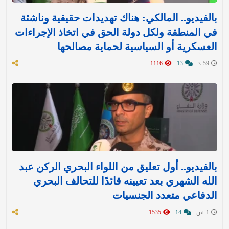
بالفيديو.. المالكي: هناك تهديدات حقيقية وناشئة
في المنطقة ولكل دولة الحق في اتخاذ الإجراءات
العسكرية أو السياسية لحماية مصالحها
59 د
13
1116
بالفيديو.. أول تعليق من اللواء البحري الركن عبد
الله الشهري بعد تعيينه قائدًا للتحالف البحري
الدفاعي متعدد الجنسيات
1 س
14
1535