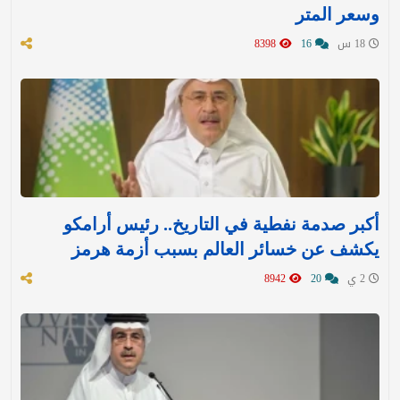
وسعر المتر
18 س
16
8398
أكبر صدمة نفطية في التاريخ.. رئيس أرامكو
يكشف عن خسائر العالم بسبب أزمة هرمز
2 ي
20
8942