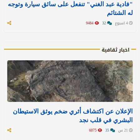
"فادية عبد الغني" تنفعل على سائق سيارة وتوجه
له الشتائم
4 اسبوع
32
9484
اخبار ثقافية
الإعلان عن اكتشاف أثري ضخم يوثق الاستيطان
البشري في قلب نجد
21 س
35
6075