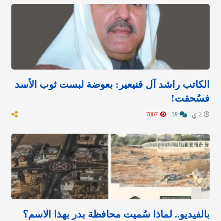
الكاتب راشد آل قنيعير: بعوضة لبست ثوب الأسد
فسُحقت!
2 ي
39
7007
بالفيديو.. لماذا سُميت محافظة بدر بهذا الاسم؟