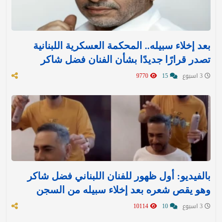
بعد إخلاء سبيله.. المحكمة العسكرية اللبنانية
تصدر قرارًا جديدًا بشأن الفنان فضل شاكر
3 اسبوع
15
9770
بالفيديو: أول ظهور للفنان اللبناني فضل شاكر
وهو يقص شعره بعد إخلاء سبيله من السجن
3 اسبوع
10
10114