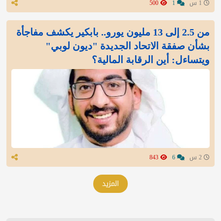
1 س
1
500
من 2.5 إلى 13 مليون يورو.. بابكير يكشف مفاجأة
بشأن صفقة الاتحاد الجديدة "ديون لوبي"
ويتساءل: أين الرقابة المالية؟
2 س
6
843
المزيد