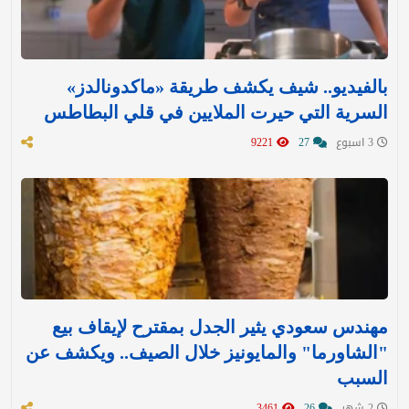
بالفيديو.. شيف يكشف طريقة «ماكدونالدز»
السرية التي حيرت الملايين في قلي البطاطس
3 اسبوع
27
9221
مهندس سعودي يثير الجدل بمقترح لإيقاف بيع
"الشاورما" والمايونيز خلال الصيف.. ويكشف عن
السبب
2 شهر
26
3461