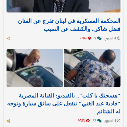
المحكمة العسكرية في لبنان تفرج عن الفنان
فضل شاكر.. والكشف عن السبب
4 اسبوع
9
7799
"هسجنك يا كلب".. بالفيديو: الفنانة المصرية
"فادية عبد الغني" تنفعل على سائق سيارة وتوجه
له الشتائم
4 اسبوع
32
9533