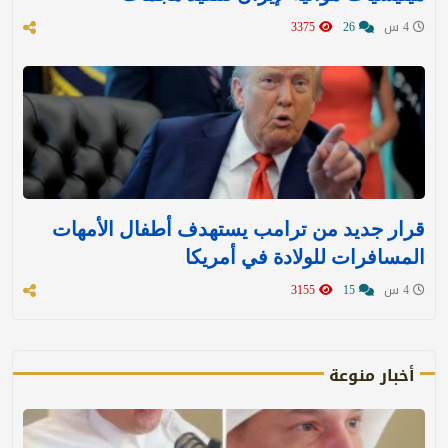
4 س
26
3375
قرار جديد من ترامب يستهدف أطفال الأمهات
المسافرات للولادة في أمريكا
4 س
15
3155
أخبار منوعة