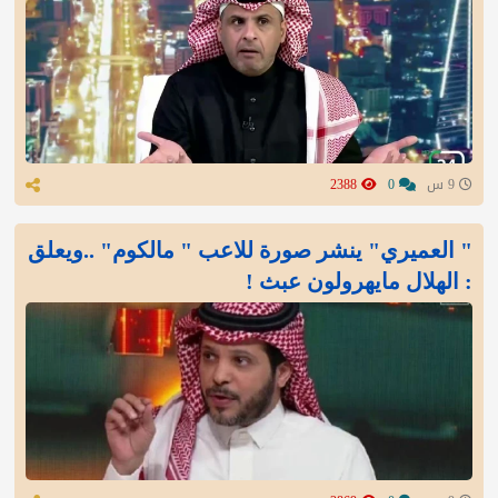
9 س
0
2388
" العميري" ينشر صورة للاعب " مالكوم" ..ويعلق
: الهلال مايهرولون عبث !