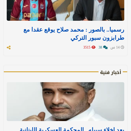
رسميا.. بالصور : محمد صلاح يوقع عقدا مع
طرابزون سبور التركي
14 س
38
3515
أخبار فنية
بعد إخلاء سبيله.. المحكمة العسكرية اللبنانية