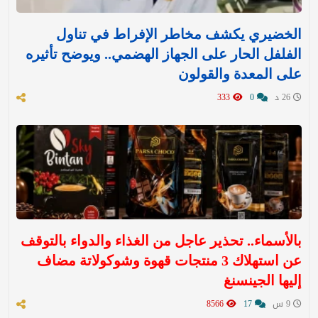
الخضيري يكشف مخاطر الإفراط في تناول
الفلفل الحار على الجهاز الهضمي.. ويوضح تأثيره
على المعدة والقولون
26 د
0
333
بالأسماء.. تحذير عاجل من الغذاء والدواء بالتوقف
عن استهلاك 3 منتجات قهوة وشوكولاتة مضاف
إليها الجينسنغ
9 س
17
8566