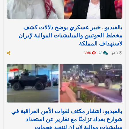
بالفيديو.. خبير عسكري يوضح دلالات كشف
مخطط الحوثيين والميليشيات الموالية لإيران
لاستهداف المملكة
3 س
28
3866
بالفيديو: انتشار مكثف لقوات الأمن العراقية في
شوارع بغداد تزامنًا مع تقارير عن استعداد
ميليشيات موالية لإيران لتنفيذ هجمات