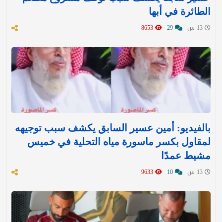
الطائرة في أبها
13 س
29
8653
بالفيديو: أمين عسير السابق يكشف سبب توجيهه
لمقاول بكسر ماسورة مياه التحلية في خميس
مشيط عمدًا
13 س
10
9633