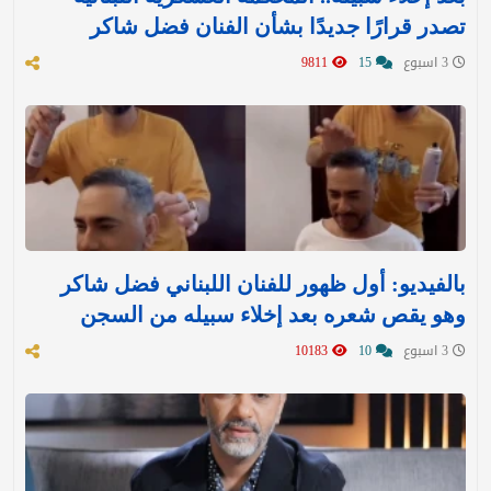
تصدر قرارًا جديدًا بشأن الفنان فضل شاكر
3 اسبوع
15
9811
بالفيديو: أول ظهور للفنان اللبناني فضل شاكر
وهو يقص شعره بعد إخلاء سبيله من السجن
3 اسبوع
10
10183