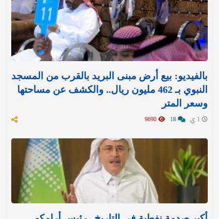
بالفيديو: بيع أرض مبنى البريد بالقرب من المسجد
النبوي بـ 462 مليون ريال.. والكشف عن مساحتها
وسعر المتر
1 ي
18
9690
أكبر صدمة نفطية في التاريخ.. رئيس أرامكو