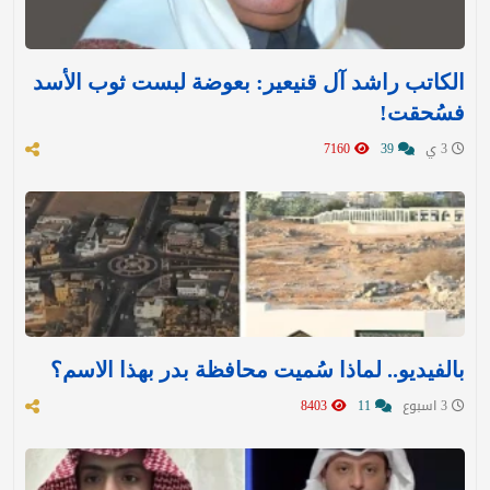
الكاتب راشد آل قنيعير: بعوضة لبست ثوب الأسد
فسُحقت!
3 ي
39
7160
بالفيديو.. لماذا سُميت محافظة بدر بهذا الاسم؟
3 اسبوع
11
8403