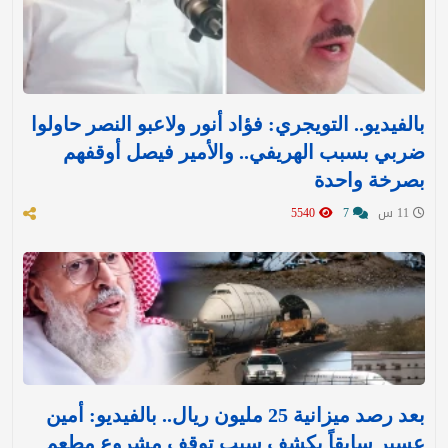
بالفيديو.. التويجري: فؤاد أنور ولاعبو النصر حاولوا
ضربي بسبب الهريفي.. والأمير فيصل أوقفهم
بصرخة واحدة
11 س
7
5540
بعد رصد ميزانية 25 مليون ريال.. بالفيديو: أمين
عسير سابقاً يكشف سبب توقف مشروع مطعم