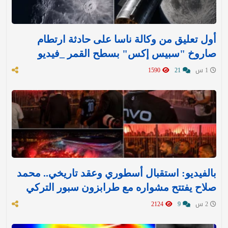
أول تعليق من وكالة ناسا على حادثة ارتطام
صاروخ "سبيس إكس" بسطح القمر _فيديو
1 س
21
1590
بالفيديو: استقبال أسطوري وعقد تاريخي.. محمد
صلاح يفتتح مشواره مع طرابزون سبور التركي
2 س
9
2124