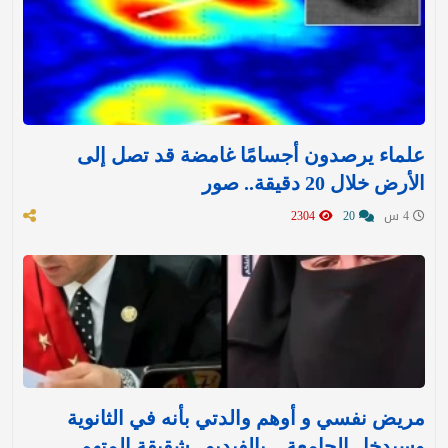
علماء يرصدون أجسامًا غامضة قد تصل إلى
الأرض خلال 20 دقيقة.. صور
4 س
20
2304
مريض نفسي و أوهم والدتي بأنه في الثانوية
وسيدخل الجامعة .. بالفيديو.. شقيقة المتهم