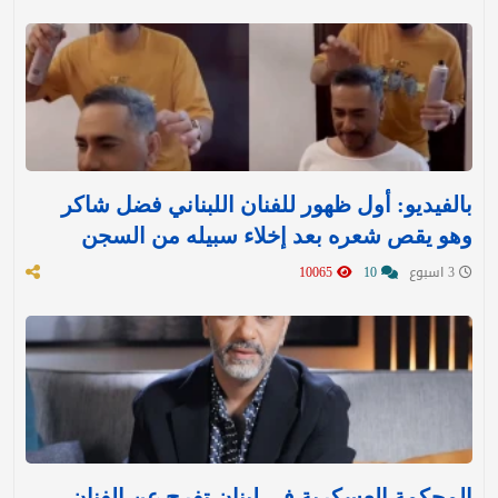
بالفيديو: أول ظهور للفنان اللبناني فضل شاكر
وهو يقص شعره بعد إخلاء سبيله من السجن
3 اسبوع
10
10065
المحكمة العسكرية في لبنان تفرج عن الفنان