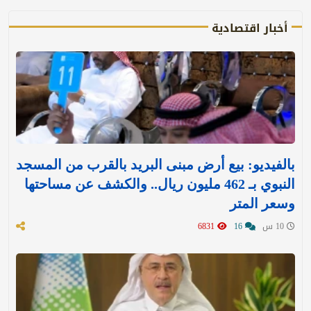
أخبار اقتصادية
بالفيديو: بيع أرض مبنى البريد بالقرب من المسجد
النبوي بـ 462 مليون ريال.. والكشف عن مساحتها
وسعر المتر
10 س
16
6831