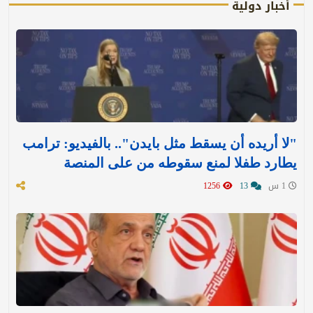
أخبار دولية
"لا أريده أن يسقط مثل بايدن".. بالفيديو: ترامب
يطارد طفلا لمنع سقوطه من على المنصة
1 س
13
1256