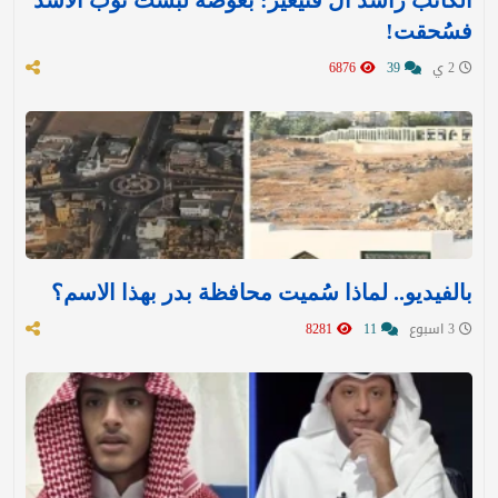
فسُحقت!
2 ي
39
6876
بالفيديو.. لماذا سُميت محافظة بدر بهذا الاسم؟
3 اسبوع
11
8281