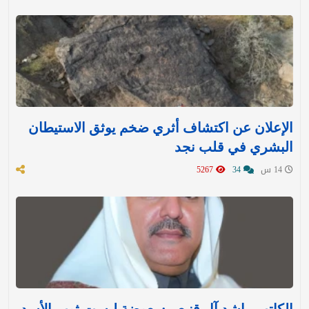
الإعلان عن اكتشاف أثري ضخم يوثق الاستيطان
البشري في قلب نجد
14 س
34
5267
الكاتب راشد آل قنيعير: بعوضة لبست ثوب الأسد