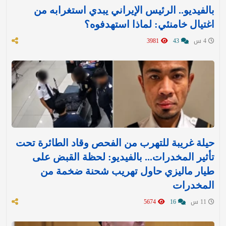
بالفيديو.. الرئيس الإيراني يبدي استغرابه من
اغتيال خامنئي: لماذا استهدفوه؟
4 س
43
3981
حيلة غريبة للتهرب من الفحص وقاد الطائرة تحت
تأثير المخدرات... بالفيديو: لحظة القبض على
طيار ماليزي حاول تهريب شحنة ضخمة من
المخدرات
11 س
16
5674