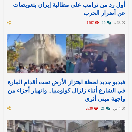
أول رد من ترامب على مطالبة إيران بتعويضات
عن أضرار الحرب
38 د
15
1467
فيديو جديد لحظة اهتزاز الأرض تحت أقدام المارة
في الشارع أثناء زلزال كولومبيا.. وانهيار أجزاء من
واجهة مبنى أثري
4 س
21
2830