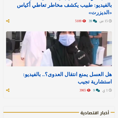
بالفيديو: طبيب يكشف مخاطر تعاطي أكياس
«الديزرت»
15 س
39
5109
هل العسل يمنع انتقال العدوى؟.. بالفيديو:
استشارية تجيب
1 ي
9
3965
أخبار اقتصادية