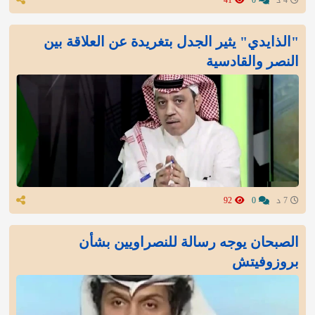
"الذايدي" يثير الجدل بتغريدة عن العلاقة بين
النصر والقادسية
7 د
0
92
الصبحان يوجه رسالة للنصراويين بشأن
بروزوفيتش