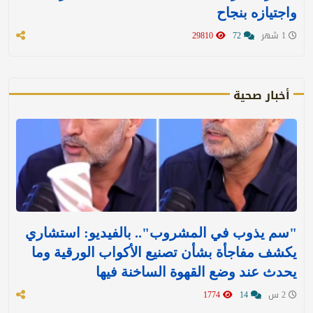
واجتيازه بنجاح
1 شهر
72
29810
أخبار صحية
‏"سم يذوب في المشروب".. بالفيديو: استشاري
يكشف مفاجأة بشأن تصنيع الأكواب الورقية وما
يحدث عند وضع القهوة الساخنة فيها
2 س
14
1774