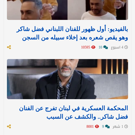
بالفيديو: أول ظهور للفنان اللبناني فضل شاكر
وهو يقص شعره بعد إخلاء سبيله من السجن
4 اسبوع
10
10595
المحكمة العسكرية في لبنان تفرج عن الفنان
فضل شاكر.. والكشف عن السبب
1 شهر
9
8001