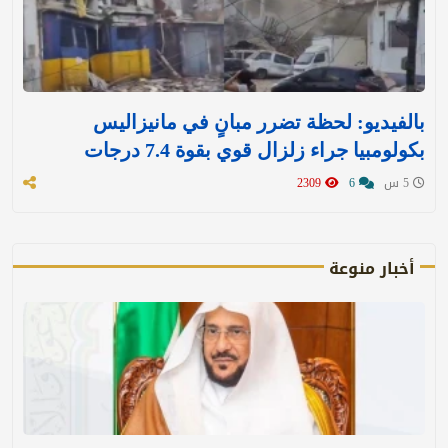
بالفيديو: لحظة تضرر مبانٍ في مانيزاليس
بكولومبيا جراء زلزال قوي بقوة 7.4 درجات
5 س
6
2309
أخبار منوعة