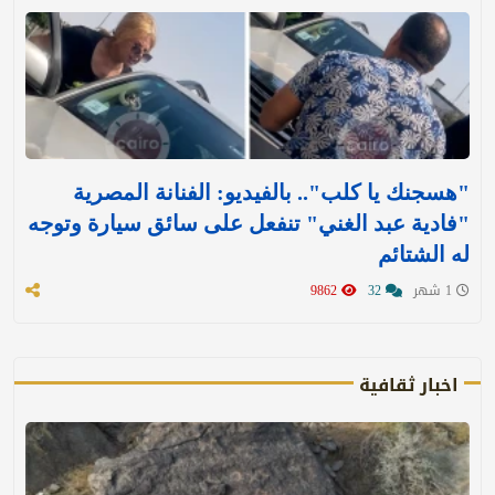
"هسجنك يا كلب".. بالفيديو: الفنانة المصرية
"فادية عبد الغني" تنفعل على سائق سيارة وتوجه
له الشتائم
1 شهر
32
9862
اخبار ثقافية