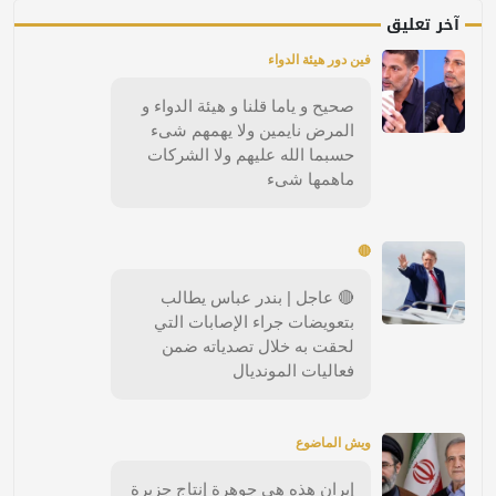
آخر تعليق
فين دور هيئة الدواء
صحيح و ياما قلنا و هيئة الدواء و
المرض نايمين ولا يهمهم شىء
حسبما الله عليهم ولا الشركات
ماهمها شىء
🔴
🔴 عاجل | بندر عباس يطالب
بتعويضات جراء الإصابات التي
لحقت به خلال تصدياته ضمن
فعاليات المونديال
ويش الماضوع
إيران هذه هي جوهرة إنتاج جزيرة