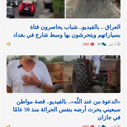
العراق .. بالفيديو.. شباب يحاصرون فتاة
بسياراتهم ويتحرشون بها وسط شارع في بغداد
2 س
30
2485
«الدعوة من عند اللّه».. بالفيديو.. قصة مواطن
سبعيني يحرث أرضه بنفس الحراثة منذ 50 عامًا
في جازان
9 س
45
6981