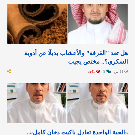
هل تعد "القرفة" والأعشاب بديلًا عن أدوية
السكري؟.. مختص يجيب
11 س
9
3241
«الحبة الواحدة تعادل باكيت دخان كامل»..