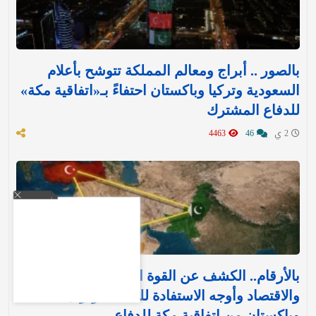
بالصور .. أبراج ومعالم المملكة تتوشح بأعلام
السعودية وتركيا وباكستان احتفاءً بـ«اتفاقية مكة»
للدفاع المشترك‬⁩ ‏
2 ي
46
4463
بالأرقام.. الكشف عن القوة العسكرية والتسليح
والاقتصاد وأوجه الاستفادة للمملكة وتركيا
وباكستان من اتفاقية مكة للدفاع