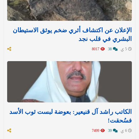
الإعلان عن اكتشاف أثري ضخم يوثق الاستيطان
البشري في قلب نجد
5 ي
38
8017
الكاتب راشد آل قنيعير: بعوضة لبست ثوب الأسد
فسُحقت!
6 ي
39
7499