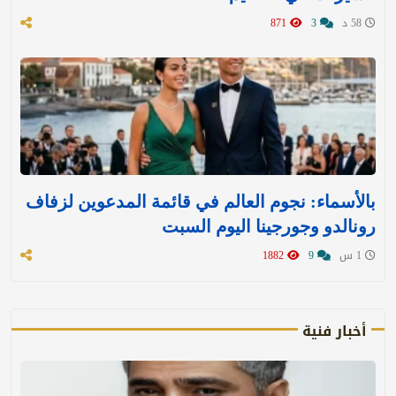
58 د
3
871
بالأسماء: نجوم العالم في قائمة المدعوين لزفاف
رونالدو وجورجينا اليوم السبت
1 س
9
1882
أخبار فنية