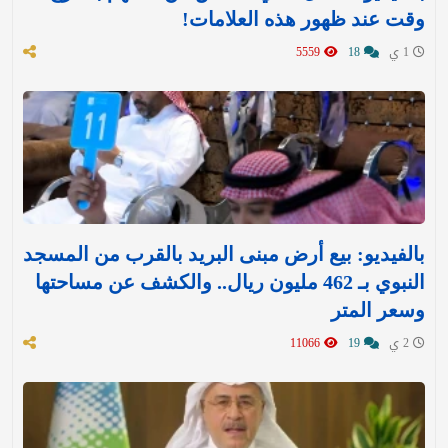
وقت عند ظهور هذه العلامات!
1 ي
18
5559
بالفيديو: بيع أرض مبنى البريد بالقرب من المسجد
النبوي بـ 462 مليون ريال.. والكشف عن مساحتها
وسعر المتر
2 ي
19
11066