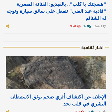
"هسجنك يا كلب".. بالفيديو: الفنانة المصرية
"فادية عبد الغني" تنفعل على سائق سيارة وتوجه
له الشتائم
1 شهر
32
9641
اخبار ثقافية
الإعلان عن اكتشاف أثري ضخم يوثق الاستيطان
البشري في قلب نجد
2 ي
38
7631