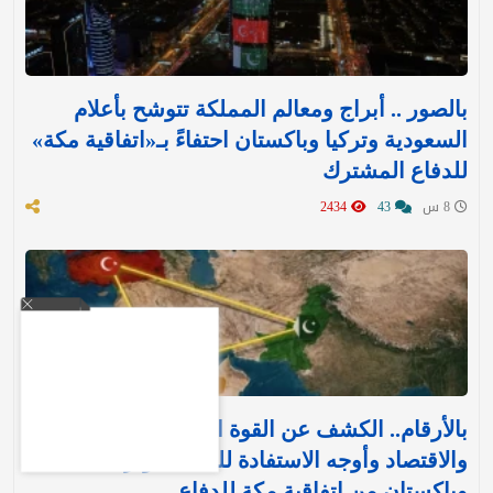
بالصور .. أبراج ومعالم المملكة تتوشح بأعلام
السعودية وتركيا وباكستان احتفاءً بـ«اتفاقية مكة»
للدفاع المشترك‬⁩ ‏
8 س
43
2434
بالأرقام.. الكشف عن القوة العسكرية والتسليح
والاقتصاد وأوجه الاستفادة للمملكة وتركيا
وباكستان من اتفاقية مكة للدفاع