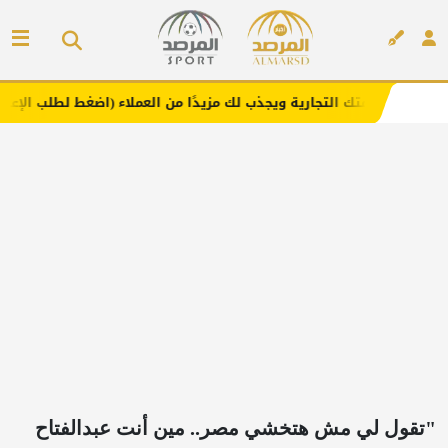
لتجارية ويجذب لك مزيدًا من العملاء (اضغط لطلب الإعلان)
م
إعلان
"تقول لي مش هتخشي مصر.. مين أنت عبدالفتاح