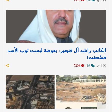
الكاتب راشد آل قنيعير: بعوضة لبست ثوب الأسد
فسُحقت!
4 ي
39
7260