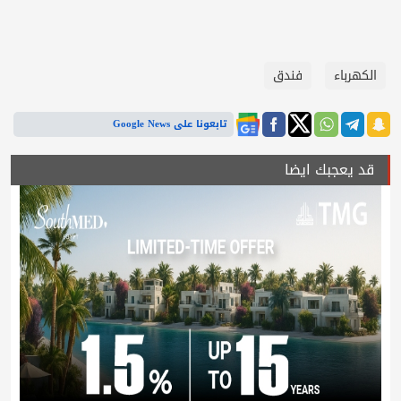
الكهرباء
فندق
تابعونا على Google News
قد يعجبك ايضا