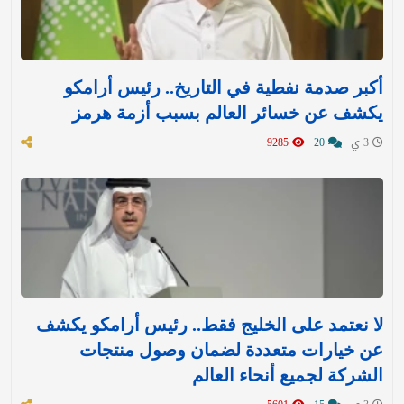
أكبر صدمة نفطية في التاريخ.. رئيس أرامكو
يكشف عن خسائر العالم بسبب أزمة هرمز
3 ي
20
9285
لا نعتمد على الخليج فقط.. رئيس أرامكو يكشف
عن خيارات متعددة لضمان وصول منتجات
الشركة لجميع أنحاء العالم