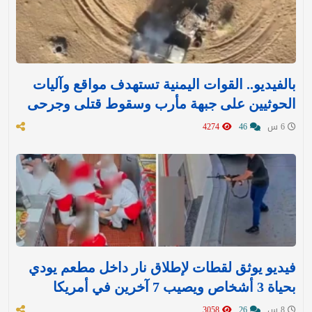
بالفيديو.. القوات اليمنية تستهدف مواقع وآليات
الحوثيين على جبهة مأرب وسقوط قتلى وجرحى
6 س
46
4274
فيديو يوثق لقطات لإطلاق نار داخل مطعم يودي
بحياة 3 أشخاص ويصيب 7 آخرين في أمريكا
8 س
26
3058