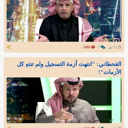
11 س
7
2488
القحطاني: "انتهت أزمة التسجيل ولم تنتهِ كل
الأزمات"!