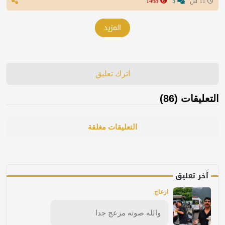
11 س
5
1468
المزيد
اترك تعليق
التعليقات (86)
التعليقات مغلقة
آخر تعليق
ازعاج
والله صوته مزعج جدا