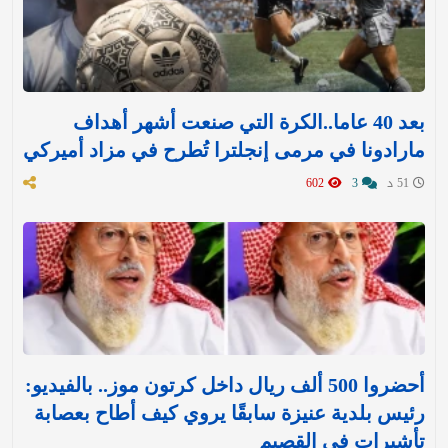
بعد 40 عاما..الكرة التي صنعت أشهر أهداف
مارادونا في مرمى إنجلترا تُطرح في مزاد أميركي
51 د
3
602
أحضروا 500 ألف ريال داخل كرتون موز.. بالفيديو:
رئيس بلدية عنيزة سابقًا يروي كيف أطاح بعصابة
تأشيرات في القصيم