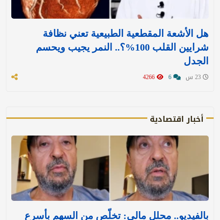
هل الأشعة المقطعية الطبيعية تعني نظافة
شرايين القلب 100%؟.. النمر يجيب ويحسم
الجدل
23 س
6
4266
أخبار اقتصادية
بالفيديو.. محلل مالي: تخلّص من السهم بأسرع