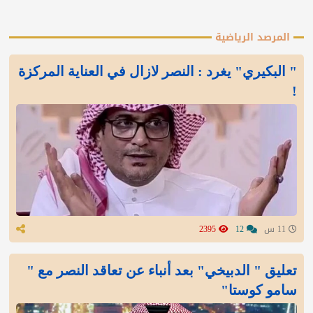
المرصد الرياضية
" البكيري" يغرد : النصر لازال في العناية المركزة
!
11 س
12
2395
تعليق " الدبيخي" بعد أنباء عن تعاقد النصر مع "
سامو كوستا"