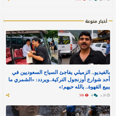
أخبار منوعة
بالفيديو.. الزميلي يفاجئ السياح السعوديين في
أحد شوارع أوزنجول التركية..ويردد: «الشمري ما
يبيع القهوة.. يالله حيهم!»
26 د
4
506