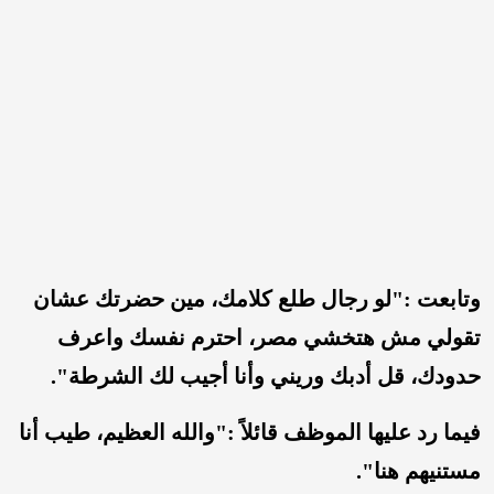
وتابعت :"لو رجال طلع كلامك، مين حضرتك عشان
تقولي مش هتخشي مصر، احترم نفسك واعرف
حدودك، قل أدبك وريني وأنا أجيب لك الشرطة".
فيما رد عليها الموظف قائلاً :"والله العظيم، طيب أنا
مستنيهم هنا".