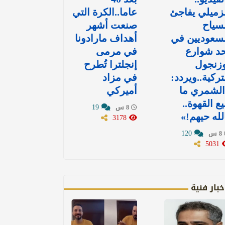
زميلي يفاجئ
عاما..الكرة التي
سياح
صنعت أشهر
سعوديين في
أهداف مارادونا
د شوارع
في مرمى
وزنجول
إنجلترا تُطرح
تركية..ويردد:
في مزاد
الشمري ما
أميركي
يع القهوة..
19
8 س
لله حيهم!»
3178
120
8 س
5031
خبار فنية