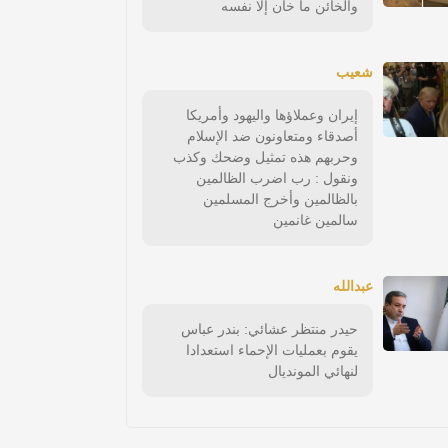
والخائن ما خان إلا نفسه
شعيب
إيران وعملاؤها واليهود وأمريكا
أصدقاء ومتعاونون ضد الإسلام
وحربهم هذه تمثيل وضحك وكذب
ونقول : رب اضرب الظالمين
بالظالمين وأخرج المسلمين
سالمين غانمين
عبدالله
حيدر منتظر عشائي: بندر عباس
يقوم بعمليات الإحماء استعدادا
لنهائي المونديال