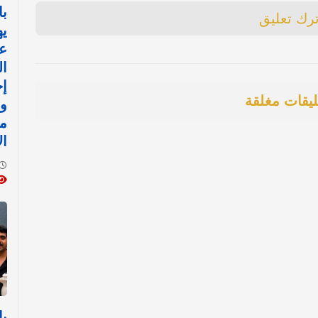
با
ترك تعليق
يه
ع
ال
إج
ليقات مغلقة
ور
مف
ال
با