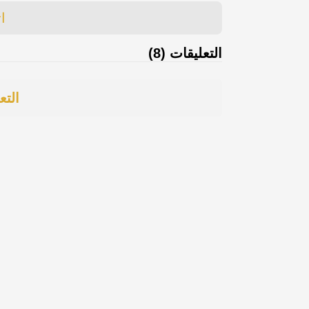
ا
التعليقات (8)
التع