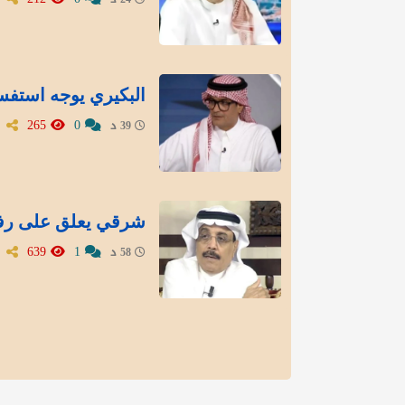
البكيري يوجه استفسا
265
0
39 د
شرقي يعلق على رفع 
639
1
58 د