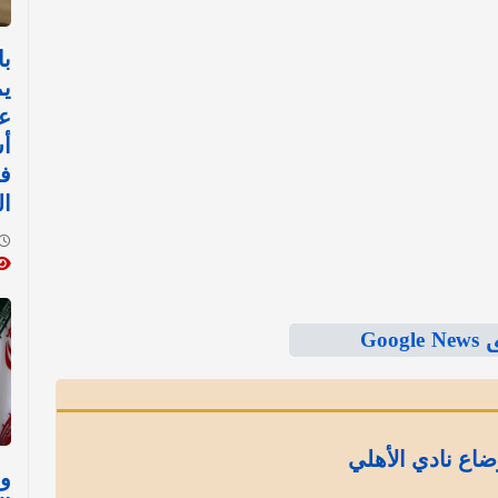
با
يم
عم
أس
ف
ا
Goo
ضاع نادي الأهلي
وز