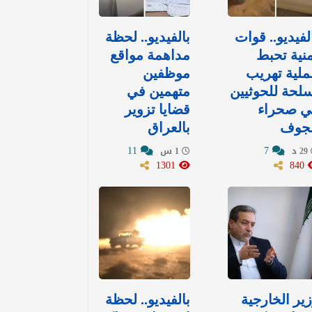
لفيديو.. قوات
بالفيديو.. لحظة
نية تحبط
مداهمة مواقع
لية تهريب
موظفين
لحة للحوثيين
متهمين في
ي صحراء
قضايا تزوير
لجوف
بالعراق
11
7
29 د
1 س
1301
840
ير الخارجية
بالفيديو.. لحظة