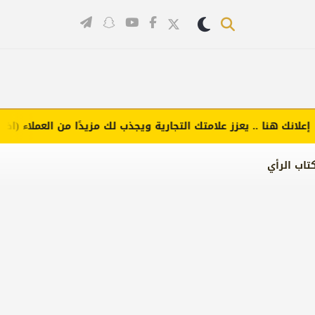
ك هنا .. يعزز علامتك التجارية ويجذب لك مزيدًا من العملاء (اضغط لطل
تاب الرأي