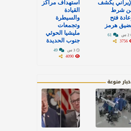
إيراني يكشف
استهداف مراكز
ن شرط
القيادة
عادة فتح
والسيطرة
ضيق هرمز
وتجمعات
مليشيا الحوثي
61
2 س
3756
جنوب الحديدة
49
3 س
4090
خبار منوعة