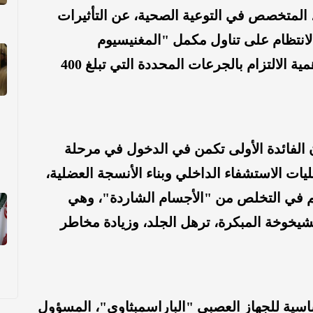
المتخصص في التوعية الصحية، عن التأثيرات
 الانتظام على تناول مكمل "المغنيسيوم
بايجلايسينات" قبل النوم، مشدداً على أهمية الالتزام بالجرعات المحددة التي تبلغ 400
ن الفائدة الأولى تكمن في الدخول في مرحلة
يات الاستشفاء الداخلي وبناء الأنسجة العضلية،
سم في التخلص من "الأجسام الشاردة"، وهي
يخوخة المبكرة، ترهل الجلد، وزيادة مخاطر
ساسية للجهاز العصبي "الباراسمبثاوي"، المسؤول