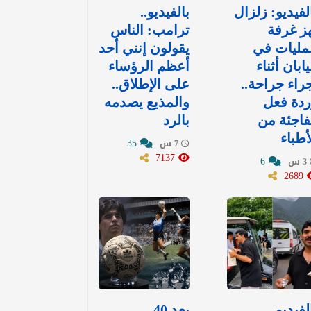
لفيديو: زلزال
بالفيديو..
ز غرفة
ترامب: الناس
مليات في
يقولون إنني أحد
يابان أثناء
أعظم الرؤساء
راء جراحة..
على الإطلاق..
دة فعل
والمذيع يصدمه
اجئة من
بالرد
أطباء
35
7 س
7137
6
3 س
2689
لفيديو..
بعد 40