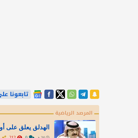
تابعونا على gle News
المرصد الرياضية
الهدلق يعلق على أو
212
0
24 د