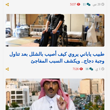
20 س
11
5137
طبيب ياباني يروي كيف أصيب بالشلل بعد تناول
وجبة دجاج.. ويكشف السبب المفاجئ
1 ي
16
7126