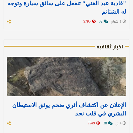
"فادية عبد الغني" تنفعل على سائق سيارة وتوجه
له الشتائم
1 شهر
32
9795
اخبار ثقافية
الإعلان عن اكتشاف أثري ضخم يوثق الاستيطان
البشري في قلب نجد
4 ي
38
7949