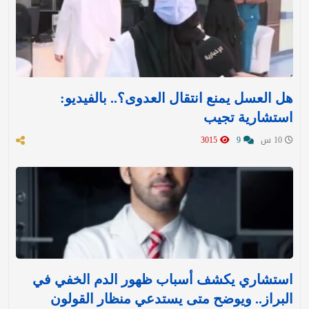
هل العسل يمنع انتقال العدوى؟.. بالفيديو:
استشارية تجيب
10 س
9
3015
استشاري يكشف أسباب ظهور الدم الخفي في
البراز.. ويوضح متى يستدعي منظار القولون