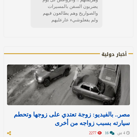
يضربون السفن بالمسيرات
والصواريخ وهم يطالعون فيهم
ولم يفعلوشيء عارعليهم
أخبار دولية
مصر.. بالفيديو: زوجة تعتدي على زوجها وتحطم
سيارته بسبب زواجه من أخرى
4 س
16
2277