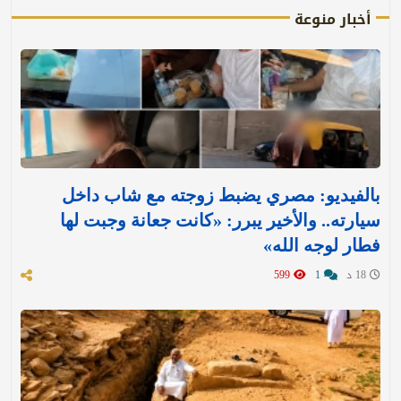
أخبار منوعة
بالفيديو: مصري يضبط زوجته مع شاب داخل
سيارته.. والأخير يبرر: «كانت جعانة وجبت لها
فطار لوجه الله»
18 د
1
599