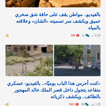
بالفيديو.. مواطن يقف على حافة شق صخري
عميق ويكشف سر تسميته «الشان» وعلاقته
بالمياه
50 د
12
888
«كنت أحرس هذا الباب يوميًا».. بالفيديو: عسكري
متقاعد يتجول داخل قصر الملك خالد المهجور
بالطائف.. ويكشف ذكرياته
3 س
38
2602