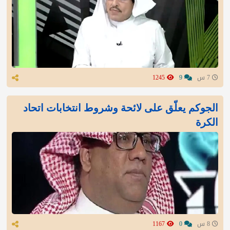
7 س
9
1245
الجوكم يعلّق على لائحة وشروط انتخابات اتحاد
الكرة
8 س
0
1167