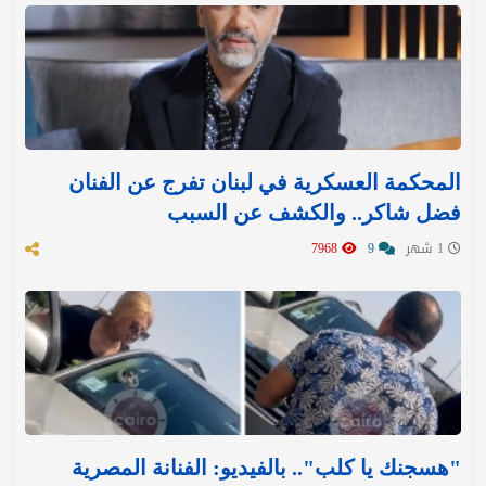
المحكمة العسكرية في لبنان تفرج عن الفنان
فضل شاكر.. والكشف عن السبب
1 شهر
9
7968
"هسجنك يا كلب".. بالفيديو: الفنانة المصرية