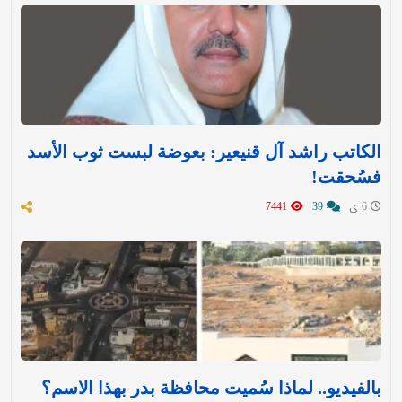
الكاتب راشد آل قنيعير: بعوضة لبست ثوب الأسد
فسُحقت!
6 ي
39
7441
بالفيديو.. لماذا سُميت محافظة بدر بهذا الاسم؟