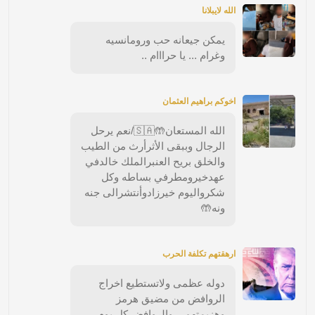
الله لايبلانا
يمكن جيعانه حب ورومانسيه
وغرام ... يا حرااام ..
اخوكم براهيم العثمان
الله المستعان🤲🇸🇦/نعم يرحل
الرجال وببقى الأثرأرث من الطيب
والخلق بريح العنبرالملك خالدفي
عهدخيرومطرفي بساطه وكل
شكرواليوم خيرزادوأنتشرالى جنه
ونه🤲
ارهقتهم تكلفة الحرب
دوله عظمى ولاتستطيع اخراج
الروافض من مضيق هرمز
وهزيمتهم .. والروافض كل يوم