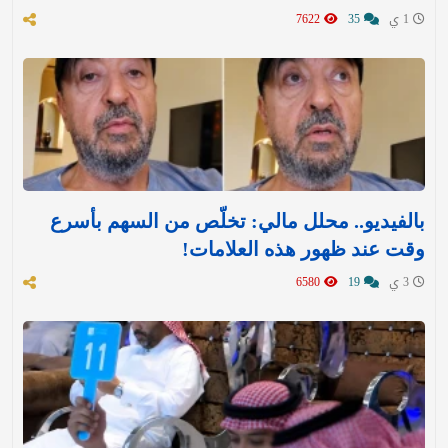
1 ي
35
7622
بالفيديو.. محلل مالي: تخلّص من السهم بأسرع
وقت عند ظهور هذه العلامات!
3 ي
19
6580