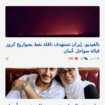
بالفيديو.. إيران تستهدف ناقلة نفط بصواريخ كروز
قبالة سواحل عُمان
5 س
24
3985