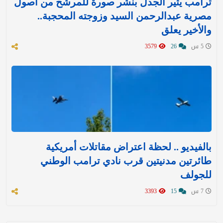
ترامب يثير الجدل بنشر صورة للمرشح من أصول
مصرية عبدالرحمن السيد وزوجته المحجبة..
والأخير يعلق
5 س
26
3579
بالفيديو .. لحظة اعتراض مقاتلات أمريكية
طائرتين مدنيتين قرب نادي ترامب الوطني
للجولف
7 س
15
3393