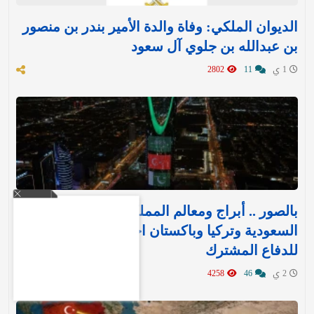
الديوان الملكي: وفاة والدة الأمير بندر بن منصور
بن عبدالله بن جلوي آل سعود
1 ي
11
2802
بالصور .. أبراج ومعالم المملكة تتوشح بأعلام
السعودية وتركيا وباكستان احتفاءً بـ«اتفاقية مكة»
للدفاع المشترك‬⁩ ‏
2 ي
46
4258