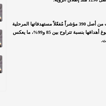
وبحسب التقرير، فقد حقق 309 مؤشرات من أصل 390 مؤشراً مُفعّلاً مستهدفاتها المرحلية
أو تجاوزتها، فيما اقترب 52 مؤشراً من بلوغ أهدافها بنسبة تتراوح بين 85 و99%، ما يعكس
ت.