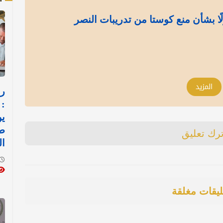
ا بشأن منع كوستا من تدريبات النصر
المزيد
رس
: 
يو
ط
ترك تعليق
ال
ليقات مغلقة