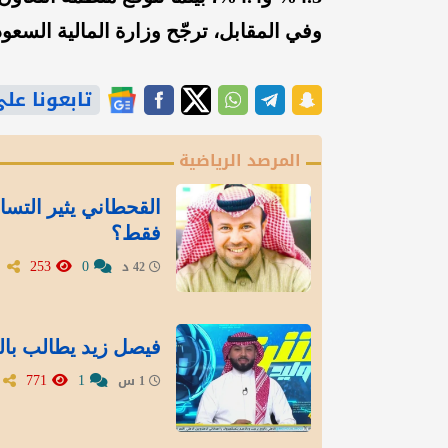
وفي المقابل، ترجّح وزارة المالية السعودية نمواً بنسبة 4.6% ف
تابعونا على gle News
المرصد الرياضية
القحطاني يثير التسا
فقط؟
253
0
42 د
فيصل زيد يطالب بال
771
1
1 س