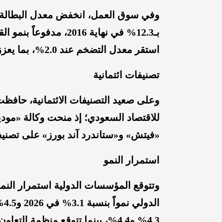
بـ12.3% في نهاية 2016
استقر معدل التضخم عند 2.0%، بما يعزز الاستقرار الاقتصادي.
تصنيفات ائتمانية
وعلى صعيد التصنيفات الائتمانية، حافظت ك
«فيتش» و«ستاندرد آند بورز» على تصنيف «A+» مع نظرة مستقبلية مس
استمرار النمو
وتتوقع المؤسسات الدولية استمرار النمو