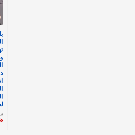
با
ال
ته
ون
ال
دو
ات
ال
ال
لح