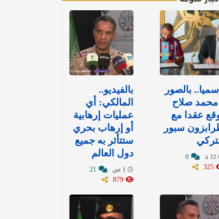
ميا.. بالصور
بالفيديو..
محمد صلاح
المالكي: أي
قع عقدا مع
عمليات إرهابية
رابزون سبور
أو إرهاب بحري
تركي
ستتأثر به جميع
دول العالم
0
12 د
325
21
1 س
879