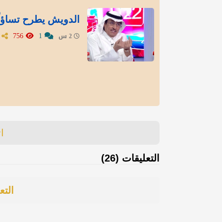
الدويش يطرح تساؤلً
756
1
2 س
ا
التعليقات (26)
التع