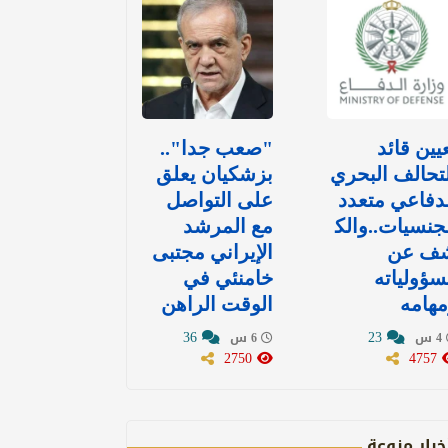
يين قائد
"صعب جدا"..
تحالف البحري
بزشكيان يعلق
دفاعي متعدد
على التواصل
جنسيات..والك
مع المرشد
ف عن
الإيراني مجتبى
ؤولياته
خامنئي في
هامه
الوقت الراهن
36
23
4 س
6 س
2750
4757
خبار منوعة