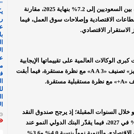
"ل
وفي سوق العمل، انخفض معدل البطالة بين السعوديين إلى 7.2% بنهاية 2025، مقارنة
يك
ر
، مدفوعاً بنمو القطاعات الاقتصادية وإصلاحات سوق العمل، فيما
عب
با
ا
ال
ع
برى الوكالات العالمية على تقييماتها الإيجابية
م
للاقتصاد السعودي؛ إذ منحت وكالة «موديز» تصنيف «A A 3» مع نظرة مستقرة، فيما أبقت
في
ال
تقرة.
ل
ا
ال
 خلال السنوات المقبلة؛ إذ يرجح صندوق النقد
الدولي نمواً بنسبة 3.1% في 2026 و4.5% في 2027، فيما يقدّر البنك الدولي النمو عند
4.3% و4.4%، بينما تتوقع منظمة التعاون الاقتصادي والتنمية نمواً بنسبة 4.0% و3.6%.