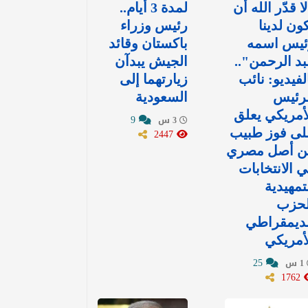
ا قدّر الله أن
لمدة 3 أيام..
ون لدينا
رئيس وزراء
ئيس اسمه
باكستان وقائد
د الرحمن"..
الجيش يبدآن
لفيديو: نائب
زيارتهما إلى
لرئيس
السعودية
أمريكي يعلق
9
3 س
لى فوز طبيب
2447
ن أصل مصري
 الانتخابات
تمهيدية
لحزب
لديمقراطي
أمريكي
25
1 س
1762