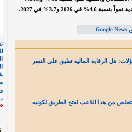
ي 2026 و3.7% في 2027.
Goo
تع
لل
ال
ؤلات: هل الرقابة المالية تطبق على النصر
ال
ش
مس
وم
تخلص من هذا اللاعب لفتح الطريق لكونيه
أ