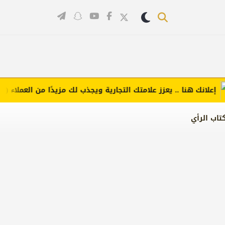
انك هنا .. يعزز علامتك التجارية ويجذب لك مزيدًا من العملاء (اضغط ل
تاب الرأي