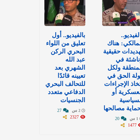
لفيديو..
بالفيديو.. أول
مالكي: هناك
تعليق من اللواء
ديدات حقيقية
البحري الركن
اشئة في
عبد الله
منطقة ولكل
الشهري بعد
لة الحق في
تعيينه قائدًا
خاذ الإجراءات
للتحالف البحري
عسكرية أو
الدفاعي متعدد
سياسية
الجنسيات
ماية مصالحها
27
2 س
2327
20
1 س
1477