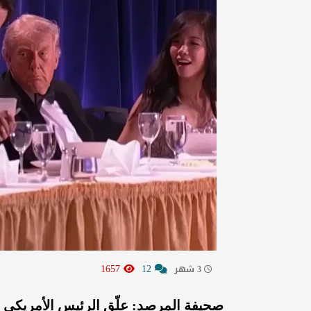
1657
12
3 شهر
صحيفة المرصد: علّق الرئيس الأمريكي د