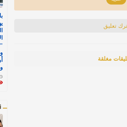
با
يه
ترك تعليق
ال
ال
"ك
وم
ليقات مغلقة
أر
و
أ