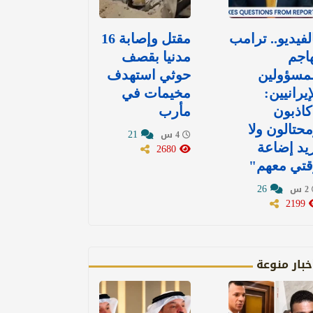
لفيديو.. ترامب
مقتل وإصابة 16
اجم
مدنيا بقصف
مسؤولين
حوثي استهدف
إيرانيين:
مخيمات في
اذبون
مأرب
حتالون ولا
21
4 س
يد إضاعة
2680
قتي معهم"
26
2 س
2199
خبار منوعة