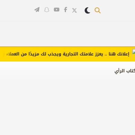
انك هنا .. يعزز علامتك التجارية ويجذب لك مزيدًا من العملاء (اضغط ل
تاب الرأي