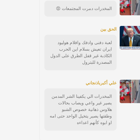
المخدرات دمرت المجتمعات 😡
الحق بين
لعبة دفنى وادفك وافلام هوليود
ايران تعيش بسلام اين الحرب
الكاذبة غير قفل الطرق على الدول
المصدرة للبترول
علي أكبرباذنجاني
المخدرات الي يكفينا الشر المدمن
يصير غير واعي ويصاب بحالات
هلاوس ذهانية خصوص الشبو
وطقتها يصير يتخيل الواحد حتى امه
او ابوه كأنهم اعداءه