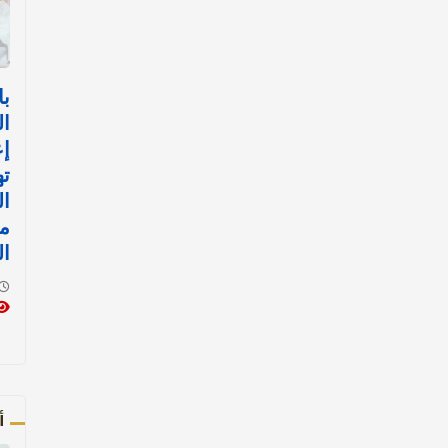
با
ال
إع
ت
ا
مث
ال
أ