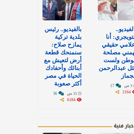
لفيديو..
بالفيديو.. رئيس
تويجري: أنا
بلدية تركية
لامي حقيقي
يمازح صلاح:
همني مصلحة
سنمنحك قطعة
لوطن ولست
أرض لتعيش مع
ل عبدالرحمن
أبنائك وأحفادك
جماز
الحياة في مصر
أكثر صعوبة
17
3 س
2164
36
15 س
6184
خبار فنية