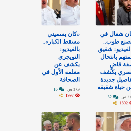
ان شغال في
«كان يسميني
صنع طوب..
مسقط الكبار»..
لفيديو: شقيق
بالفيديو:
متهم بانتحال
التويجري
فة قاضٍ
يكشف عن
صري يكشف
معلمه الأول في
اصيل جديدة
الصحافة
 حياة شقيقه
16
3 س
1997
32
2 س
1892