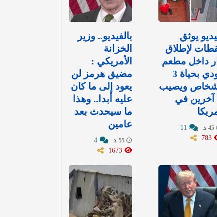
ديو يوثق
بالفيديو.. وزير
طات لإطلاق
الخزانة
ر داخل مطعم
الأمريكي :
يودي بحياة 3
مضيق هرمز لن
شخاص ويصيب
يعود إلى ما كان
7 آخرين في
عليه أبدا.. وهذا
ريكا
ما سيحدث بعد
عامين
11
45 د
783
4
55 د
1673