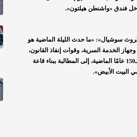
اخل فندق «واشنطن هيلتون».
وث سوشيال»: «ما حدث الليلة الماضية هو
جهاز الخدمة السرية، وقوات إنفاذ القانون،
ولأسباب مختلفة، كل رئيس على مدى الـ150 عامًا الماضية، إلى المطالبة ببناء قاعة
ي البيت الأبيض».