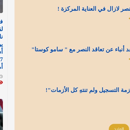
نصر لازال في العناية المركزة !
في
لق
نا
د أنباء عن تعاقد النصر مع " سامو كوستا"
أ
أم
مة التسجيل ولم تنتهِ كل الأزمات"!
المزيد