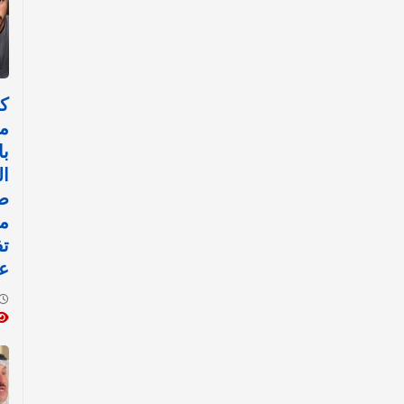
ك
م
با
ال
ص
م
تف
عن