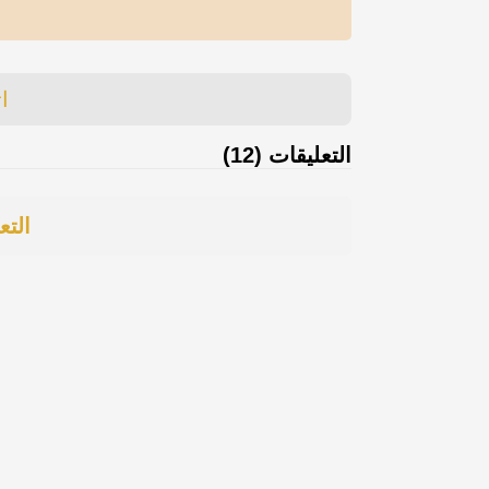
ا
التعليقات (12)
التع