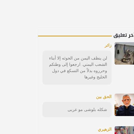
خر تعليق
زائر
لن ينظف اليمن من الحوثه إلا أبناء
الشعب اليمني. ارجعوا إلى وطنكم
وحرروه بدلاً من التسكع في دول
الخليج وغيرها
الحق بين
شكله بلوشى مو عربى
الزهيري