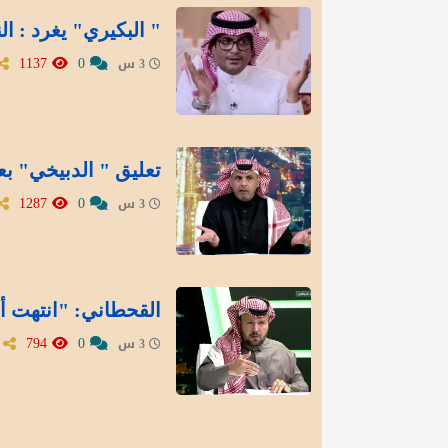
" البكيري" يغرد : ال
1137
0
3 س
تعليق " الدبيخي" بع
1287
0
3 س
القحطاني: "انتهت أز
794
0
3 س