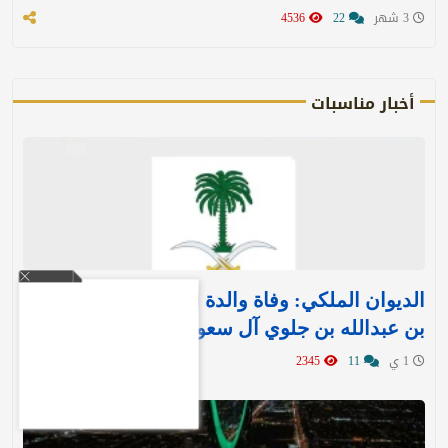
3 شهر
22
4536
أخبار مناسبات
الديوان الملكي: وفاة والدة الأمير بندر بن منصور
بن عبدالله بن جلوي آل سعود
1 ي
11
2345