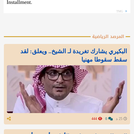
Installment.
TMG
المرصد الرياضية
البكيري يشارك تغريدة لـ الشيخ.. ويعلق: لقد
سقط سقوطا مهنيا
25 د
0
444