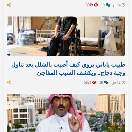
4 س
10
3069
طبيب ياباني يروي كيف أصيب بالشلل بعد تناول
وجبة دجاج.. ويكشف السبب المفاجئ
12 س
16
5991