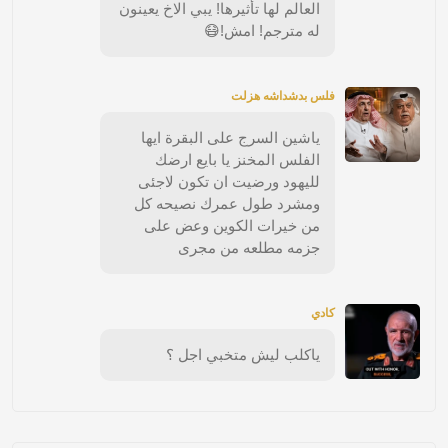
العالم لها تأثيرها! يبي الاخ يعينون
له مترجم! امش!😷
فلس بدشداشه هزلت
ياشين السرج على البقرة ايها
الفلس المخنز يا بايع ارضك
لليهود ورضيت ان تكون لاجئى
ومشرد طول عمرك نصيحه كل
من خيرات الكوين وعض على
جزمه مطلعه من مجرى
كادي
ياكلب ليش متخبي اجل ؟