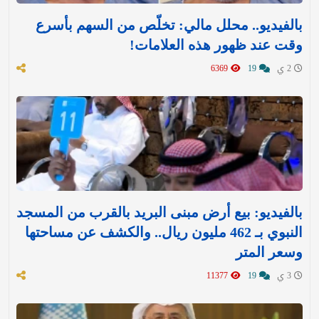
بالفيديو.. محلل مالي: تخلّص من السهم بأسرع
وقت عند ظهور هذه العلامات!
2 ي
19
6369
بالفيديو: بيع أرض مبنى البريد بالقرب من المسجد
النبوي بـ 462 مليون ريال.. والكشف عن مساحتها
وسعر المتر
3 ي
19
11377