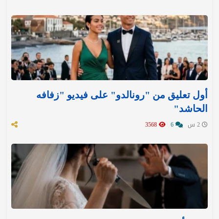
أول تعليق من "رونالدو" على فيديو "زفافه
الحاشد"
2 س
6
3568