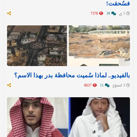
فسُحقت!
5 ي
39
7378
بالفيديو.. لماذا سُميت محافظة بدر بهذا الاسم؟
3 اسبوع
11
8637