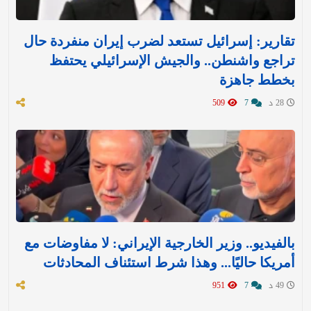
تقارير: إسرائيل تستعد لضرب إيران منفردة حال
تراجع واشنطن.. والجيش الإسرائيلي يحتفظ
بخطط جاهزة
28 د
7
509
بالفيديو.. وزير الخارجية الإيراني: لا مفاوضات مع
أمريكا حاليًا... وهذا شرط استئناف المحادثات
49 د
7
951