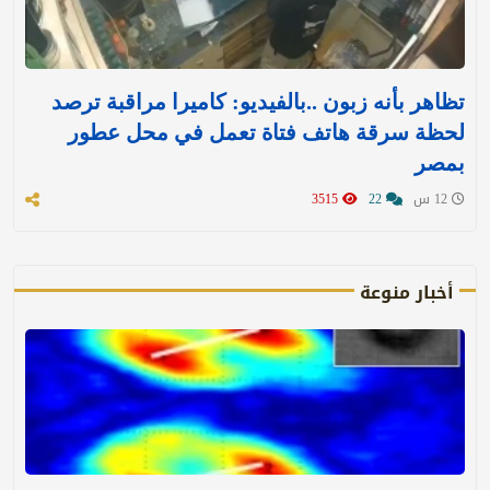
تظاهر بأنه زبون ..بالفيديو: كاميرا مراقبة ترصد
لحظة سرقة هاتف فتاة تعمل في محل عطور
بمصر
12 س
22
3515
أخبار منوعة