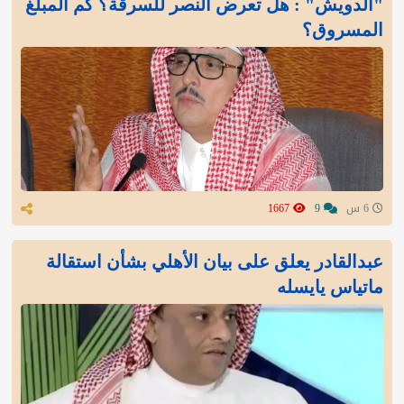
"الدويش" : هل تعرض النصر للسرقة؟ كم المبلغ
المسروق؟
6 س
9
1667
عبدالقادر يعلق على بيان الأهلي بشأن استقالة
ماتياس يايسله