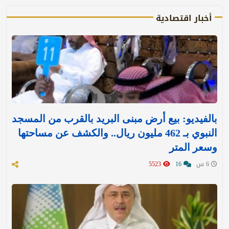
أخبار اقتصادية
بالفيديو: بيع أرض مبنى البريد بالقرب من المسجد
النبوي بـ 462 مليون ريال.. والكشف عن مساحتها
وسعر المتر
6 س
16
5523