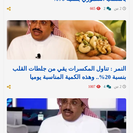
2 س
2
665
النمر : تناول المكسرات يقي من جلطات القلب
بنسبة 20%.. وهذه الكمية المناسبة يوميا
2 س
4
1007