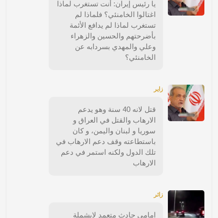
يا رئيس إيران: أنت تستغرب لماذا
اغتالوا الخامنئي؟ فلماذا لم
تستغرب لماذا لم يدافع الأئمة
بأضرحتهم والحسين والزهراء
وعلي والمهدي بسردابه عن
الخامنئي؟
زاير
قتل لانه 40 سنة وهو يدعم
الارهاب والقتل في العراق و
سوريا و لبنان واليمن، و كان
باستطاعته وقف دعم الارهاب في
تلك الدول ولكنه استمر في دعم
الارهاب
زائر
امامي حادث متعمد لايشملة