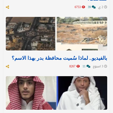
2 ي
39
6753
بالفيديو.. لماذا سُميت محافظة بدر بهذا الاسم؟
3 اسبوع
11
8267