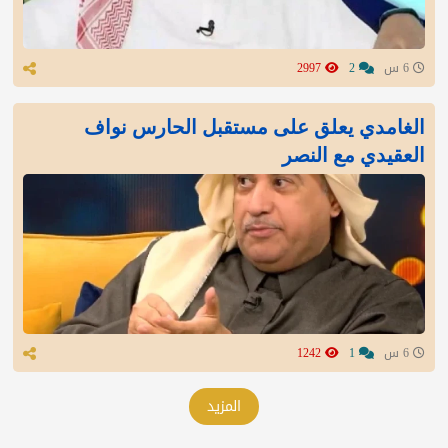
6 س
2
2997
الغامدي يعلق على مستقبل الحارس نواف
العقيدي مع النصر
6 س
1
1242
المزيد