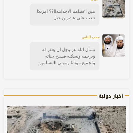
مين اعطاهم الاحدايثه!!؟؟ امريكا
تلعب على عشرين حبل
محب للناس
نسأل الله عز وجل ان يغفر له
ويرحمه ويسكنه فسيح جناته
ولجميع موتانا وموتى المسلمين
أخبار دولية