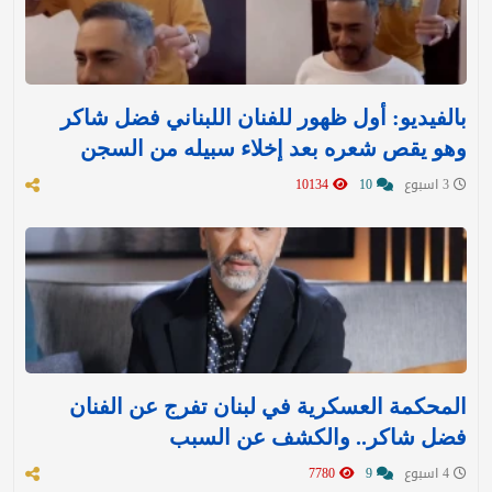
بالفيديو: أول ظهور للفنان اللبناني فضل شاكر
وهو يقص شعره بعد إخلاء سبيله من السجن
3 اسبوع
10
10134
المحكمة العسكرية في لبنان تفرج عن الفنان
فضل شاكر.. والكشف عن السبب
4 اسبوع
9
7780