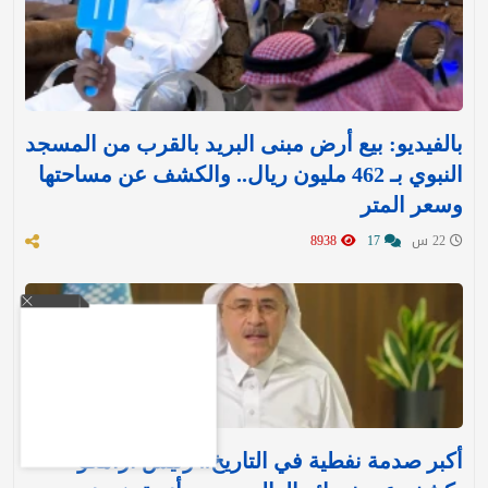
بالفيديو: بيع أرض مبنى البريد بالقرب من المسجد
النبوي بـ 462 مليون ريال.. والكشف عن مساحتها
وسعر المتر
22 س
17
8938
أكبر صدمة نفطية في التاريخ.. رئيس أرامكو