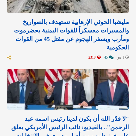
مليشيا الحوثي الإرهابية تستهدف بالصواريخ
والمسيرات معسكراً للقوات اليمنية بحضرموت
ومأرب ويسفر الهجوم عن مقتل 45 من القوات
الحكومية
1 س
45
2318
"لا قدّر الله أن يكون لدينا رئيس اسمه عبد
الرحمن".. بالفيديو: نائب الرئيس الأمريكي يعلق
على فوز طبيب من أصل مصري في الانتخابات