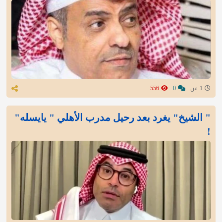
1 س
0
556
" الشيخ" يغرد بعد رحيل مدرب الأهلي " يايسله"
!