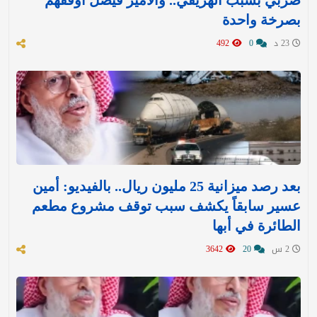
ضربي بسبب الهريفي.. والأمير فيصل أوقفهم
بصرخة واحدة
23 د
0
492
بعد رصد ميزانية 25 مليون ريال.. بالفيديو: أمين
عسير سابقاً يكشف سبب توقف مشروع مطعم
الطائرة في أبها
2 س
20
3642