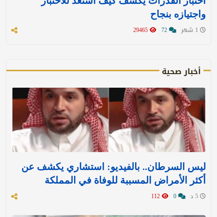
اختبار القدرات يكشف كيف استعد للاختبار
واجتيازه بنجاح
1 شهر
72
29465
أخبار صحية
ليس السرطان.. بالفيديو: استشاري يكشف عن
أكثر الأمراض المسببة للوفاة في المملكة
5 د
0
112