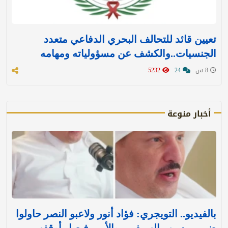
تعيين قائد للتحالف البحري الدفاعي متعدد
الجنسيات..والكشف عن مسؤولياته ومهامه
8 س
24
5232
أخبار منوعة
بالفيديو.. التويجري: فؤاد أنور ولاعبو النصر حاولوا