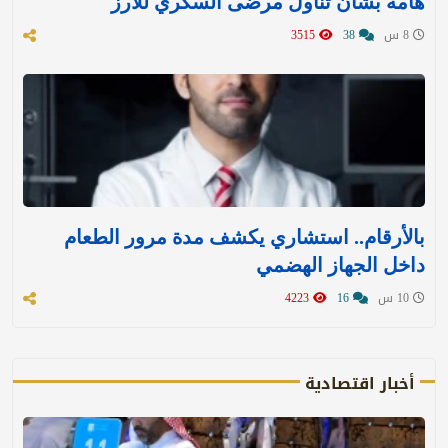
هامة بشأن تناول مرضى السكري للأرز
8 س
38
3515
بالأرقام.. استشاري يكشف مدة مرور الطعام
داخل الجهاز الهضمي
10 س
16
4223
أخبار اقتصادية