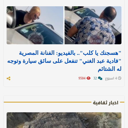
"هسجنك يا كلب".. بالفيديو: الفنانة المصرية
"فادية عبد الغني" تنفعل على سائق سيارة وتوجه
له الشتائم
4 اسبوع
32
9504
اخبار ثقافية