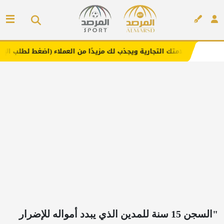
 التجارية ويجذب لك مزيدًا من العملاء (اضغط لطلب الإعلان)
إعلان
"السجن 15 سنة للمدين الذي يبدد أمواله للإضرار