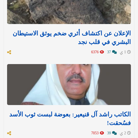
الإعلان عن اكتشاف أثري ضخم يوثق الاستيطان
البشري في قلب نجد
1 ي
37
6376
الكاتب راشد آل قنيعير: بعوضة لبست ثوب الأسد
فسُحقت!
2 ي
39
7053