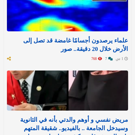
علماء يرصدون أجسامًا غامضة قد تصل إلى
الأرض خلال 20 دقيقة.. صور
1 س
7
768
مريض نفسي و أوهم والدتي بأنه في الثانوية
وسيدخل الجامعة .. بالفيديو.. شقيقة المتهم