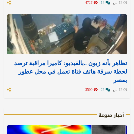
12 س
14
4727
تظاهر بأنه زبون ..بالفيديو: كاميرا مراقبة ترصد
لحظة سرقة هاتف فتاة تعمل في محل عطور
بمصر
12 س
22
3509
أخبار منوعة