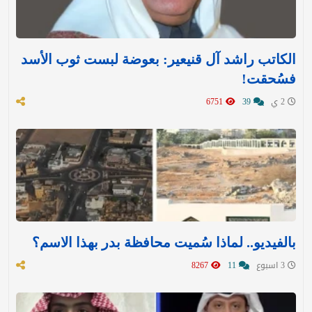
الكاتب راشد آل قنيعير: بعوضة لبست ثوب الأسد
فسُحقت!
2 ي
39
6751
بالفيديو.. لماذا سُميت محافظة بدر بهذا الاسم؟
3 اسبوع
11
8267