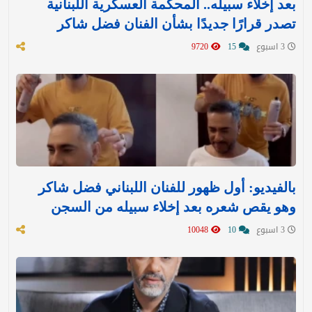
بعد إخلاء سبيله.. المحكمة العسكرية اللبنانية
تصدر قرارًا جديدًا بشأن الفنان فضل شاكر
3 اسبوع
15
9720
بالفيديو: أول ظهور للفنان اللبناني فضل شاكر
وهو يقص شعره بعد إخلاء سبيله من السجن
3 اسبوع
10
10048