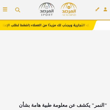
تجارية ويجذب لك مزيدًا من العملاء (اضغط لطلب الإعلان)
مف
إعلان
"النمر" يكشف عن معلومة طبية هامة بشأن