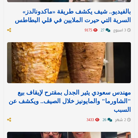
بالفيديو.. شيف يكشف طريقة «ماكدونالدز»
السرية التي حيرت الملايين في قلي البطاطس
3 اسبوع
27
9175
مهندس سعودي يثير الجدل بمقترح لإيقاف بيع
"الشاورما" والمايونيز خلال الصيف.. ويكشف عن
السبب
2 شهر
26
3433