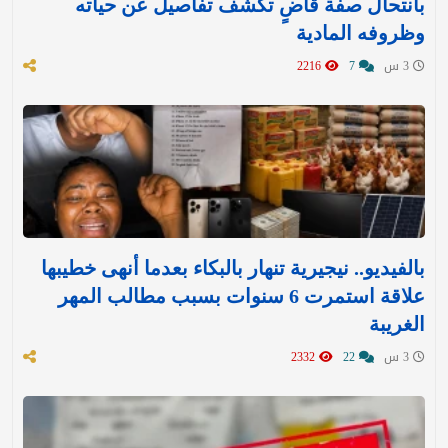
بانتحال صفة قاضٍ تكشف تفاصيل عن حياته
وظروفه المادية
3 س
7
2216
بالفيديو.. نيجيرية تنهار بالبكاء بعدما أنهى خطيبها
علاقة استمرت 6 سنوات بسبب مطالب المهر
الغريبة
3 س
22
2332