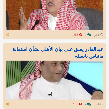
6 س
9
1655
عبدالقادر يعلق على بيان الأهلي بشأن استقالة
ماتياس يايسله
6 س
2
2972