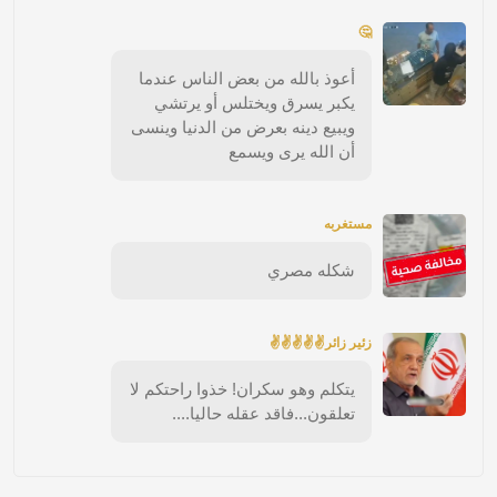
🤔
أعوذ بالله من بعض الناس عندما
يكبر يسرق ويختلس أو يرتشي
ويبيع دينه بعرض من الدنيا وينسى
أن الله يرى ويسمع
مستغربه
شكله مصري
زئير زائر✌✌✌✌✌
يتكلم وهو سكران! خذوا راحتكم لا
تعلقون...فاقد عقله حاليا....