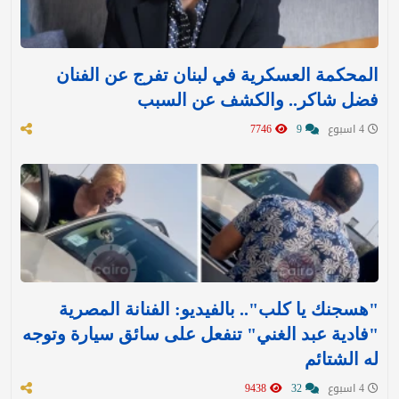
المحكمة العسكرية في لبنان تفرج عن الفنان
فضل شاكر.. والكشف عن السبب
4 اسبوع
9
7746
"هسجنك يا كلب".. بالفيديو: الفنانة المصرية
"فادية عبد الغني" تنفعل على سائق سيارة وتوجه
له الشتائم
4 اسبوع
32
9438