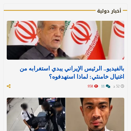
أخبار دولية
بالفيديو.. الرئيس الإيراني يبدي استغرابه من
اغتيال خامنئي: لماذا استهدفوه؟
52 د
11
958