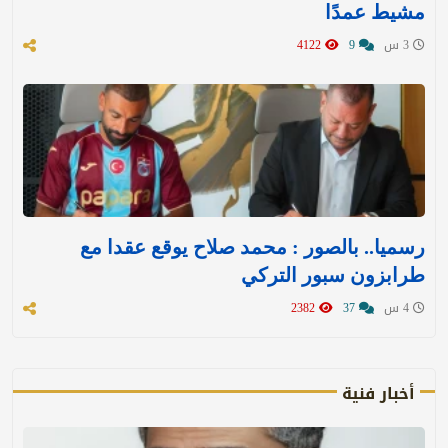
مشيط عمدًا
3 س
9
4122
رسميا.. بالصور : محمد صلاح يوقع عقدا مع
طرابزون سبور التركي
4 س
37
2382
أخبار فنية