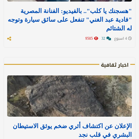
"هسجنك يا كلب".. بالفيديو: الفنانة المصرية
"فادية عبد الغني" تنفعل على سائق سيارة وتوجه
له الشتائم
4 اسبوع
32
9505
اخبار ثقافية
الإعلان عن اكتشاف أثري ضخم يوثق الاستيطان
البشري في قلب نجد