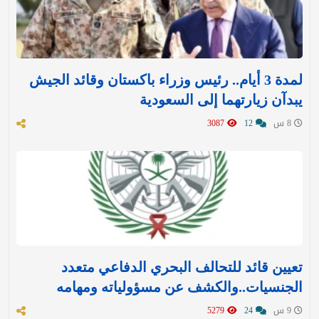
لمدة 3 أيام.. رئيس وزراء باكستان وقائد الجيش
يبدآن زيارتهما إلى السعودية
8 س
12
3087
تعيين قائد للتحالف البحري الدفاعي متعدد
الجنسيات..والكشف عن مسؤولياته ومهامه
9 س
24
5279