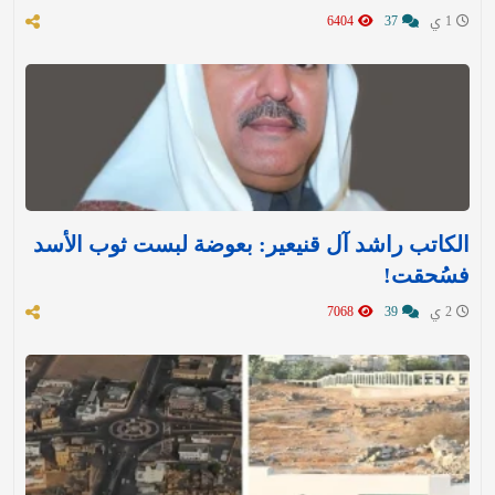
1 ي
37
6404
الكاتب راشد آل قنيعير: بعوضة لبست ثوب الأسد
فسُحقت!
2 ي
39
7068