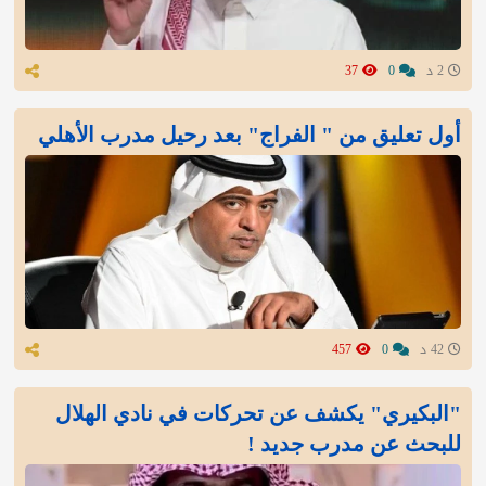
2 د
0
37
أول تعليق من " الفراج" بعد رحيل مدرب الأهلي
42 د
0
457
"البكيري" يكشف عن تحركات في نادي الهلال
للبحث عن مدرب جديد !