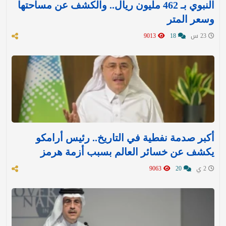
النبوي بـ 462 مليون ريال.. والكشف عن مساحتها
وسعر المتر
23 س
18
9013
أكبر صدمة نفطية في التاريخ.. رئيس أرامكو
يكشف عن خسائر العالم بسبب أزمة هرمز
2 ي
20
9063