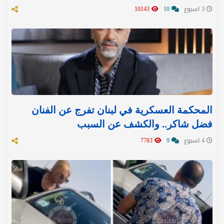
3 اسبوع
10
10143
المحكمة العسكرية في لبنان تفرج عن الفنان
فضل شاكر.. والكشف عن السبب
4 اسبوع
9
7783