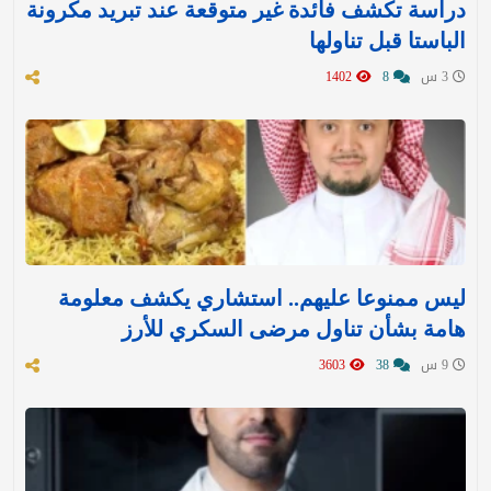
دراسة تكشف فائدة غير متوقعة عند تبريد مكرونة
الباستا قبل تناولها
3 س
8
1402
ليس ممنوعا عليهم.. استشاري يكشف معلومة
هامة بشأن تناول مرضى السكري للأرز
9 س
38
3603