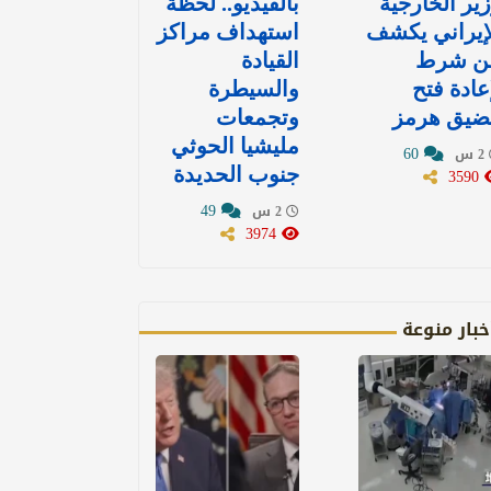
ير الخارجية
بالفيديو.. لحظة
إيراني يكشف
استهداف مراكز
ن شرط
القيادة
عادة فتح
والسيطرة
ضيق هرمز
وتجمعات
مليشيا الحوثي
60
2 س
3590
جنوب الحديدة
49
2 س
3974
خبار منوعة