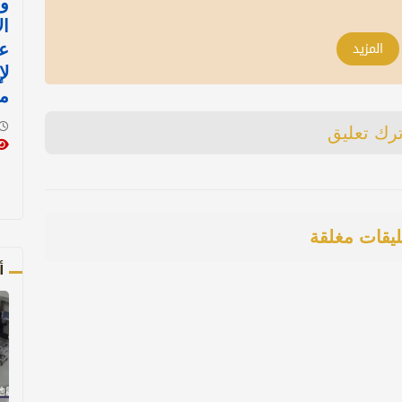
وز
ال
المزيد
ع
لإ
م
ترك تعليق
ليقات مغلقة
أ