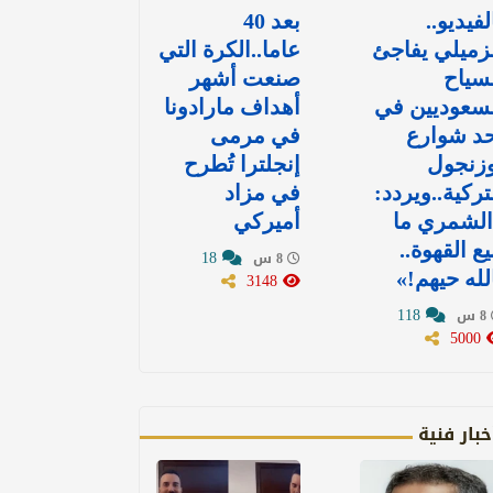
لفيديو..
بعد 40
زميلي يفاجئ
عاما..الكرة التي
سياح
صنعت أشهر
سعوديين في
أهداف مارادونا
د شوارع
في مرمى
وزنجول
إنجلترا تُطرح
تركية..ويردد:
في مزاد
الشمري ما
أميركي
يع القهوة..
18
8 س
لله حيهم!»
3148
118
8 س
5000
خبار فنية