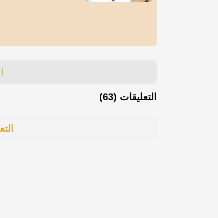
ا
التعليقات (63)
التع