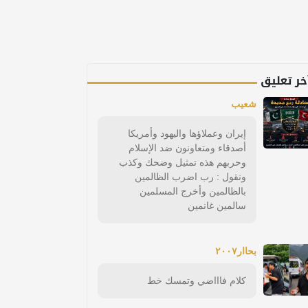
خر تعليق
شعيب
إيران وعملاؤها واليهود وأمريكا
أصدقاء ومتعاونون ضد الإسلام
وحربهم هذه تمثيل وضحك وكذب
ونقول : رب اضرب الظالمين
بالظالمين وأخرج المسلمين
سالمين غانمين
بحاار٢٠٠٧
كلام فاااضي وتمسك خط