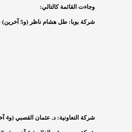
وجاءت القائمة كالتالي:
شركة بوبا: طل هشام ناظر (و5 آخرين) - 67 مليون ريال.
شركة التعاونية: د. عثمان القصبي (و4 آخرين) - 30.7 مليون ريال.