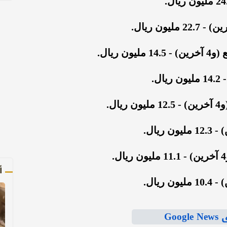
ريال.
ل.
أ
Goo