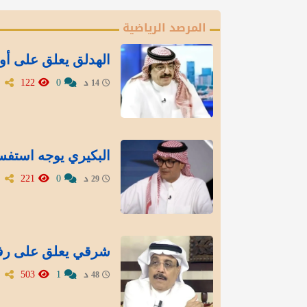
المرصد الرياضية
الهدلق يعلق على أو
122
0
14 د
البكيري يوجه استفسا
221
0
29 د
شرقي يعلق على رفع 
503
1
48 د