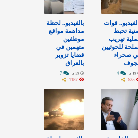
لفيديو.. قوات
بالفيديو.. لحظة
نية تحبط
مداهمة مواقع
لية تهريب
موظفين
لحة للحوثيين
متهمين في
ي صحراء
قضايا تزوير
لجوف
بالعراق
7
4
19 د
59 د
1187
533