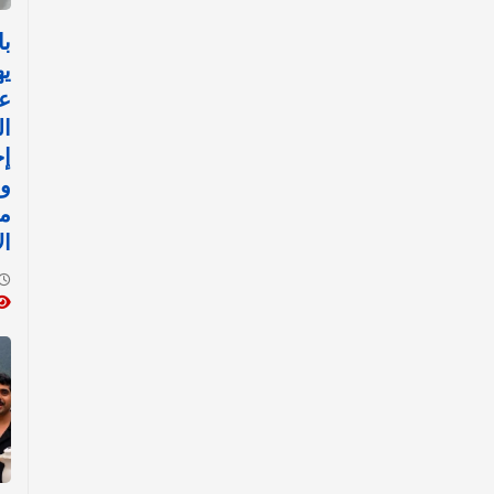
با
يه
ع
ال
إج
ور
مف
ال