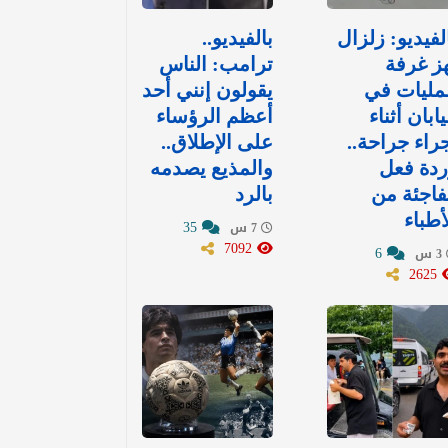
لفيديو: زلزال
بالفيديو..
ز غرفة
ترامب: الناس
مليات في
يقولون إنني أحد
يابان أثناء
أعظم الرؤساء
راء جراحة..
على الإطلاق..
دة فعل
والمذيع يصدمه
اجئة من
بالرد
أطباء
35
7 س
7092
6
3 س
2625