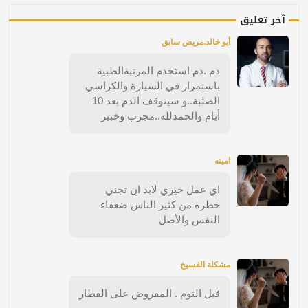
آخر تعليق
أبو خالد.مريض سابق
دم .دم استخدم المرتبةالطبية
باستمرار في السيارة والكراسي
الصلبة..و سيتوقف الدم بعد 10
أيام والحمدلله..مجرب وخبير
امينه
اي عمل خيري لابد ان تجني
خطرة من كثير الناس ضعفاء
النفس والأصل
مشكلة الفسيخ
قبل النوم . المفروض على الفطار