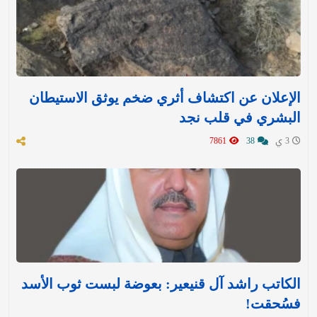
الإعلان عن اكتشاف أثري ضخم يوثق الاستيطان
البشري في قلب نجد
3 ي
38
7861
الكاتب راشد آل قنيعير: بعوضة لبست ثوب الأسد
فسُحقت!