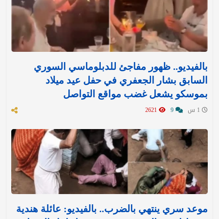
بالفيديو.. ظهور مفاجئ للدبلوماسي السوري
السابق بشار الجعفري في حفل عيد ميلاد
بموسكو يشعل غضب مواقع التواصل
1 س
9
2621
موعد سري ينتهي بالضرب.. بالفيديو: عائلة هندية