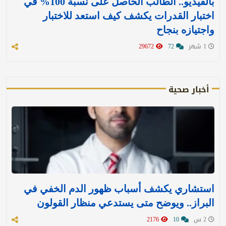
بالفيديو.. الطالب الحاصل على نسبة 100% في
اختبار القدرات يكشف كيف استعد للاختبار
واجتيازه بنجاح
1 شهر
72
29672
أخبار صحية
استشاري يكشف أسباب ظهور الدم الخفي في
البراز.. ويوضح متى يستدعي منظار القولون
2 س
10
2176