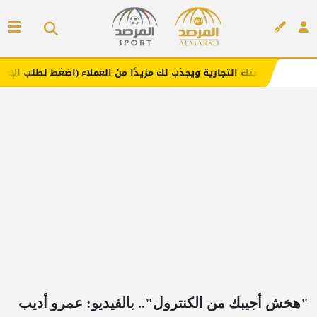
التجارية ويجذب لك مزيدًا من العملاء (اضغط لطلب الإعلان)
م
إعلان
"هخش أجيبك من الكنترول".. بالفيديو: عمرو أديب