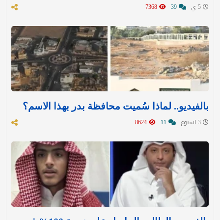
5 ي
39
7368
بالفيديو.. لماذا سُميت محافظة بدر بهذا الاسم؟
3 اسبوع
11
8624