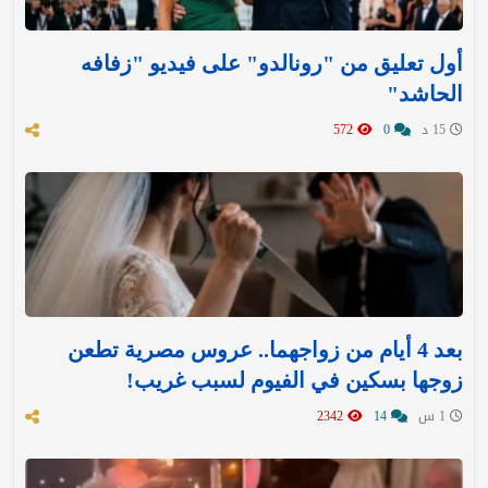
أول تعليق من "رونالدو" على فيديو "زفافه
الحاشد"
15 د
0
572
بعد 4 أيام من زواجهما.. عروس مصرية تطعن
زوجها بسكين في الفيوم لسبب غريب!
1 س
14
2342