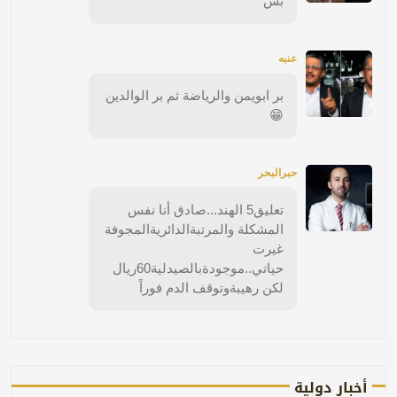
بس
عنبه
بر ابويمن والرياضة ثم بر الوالدين
😁
حبرالبحر
تعليق5 الهند...صادق أنا نفس
المشكلة والمرتبةالدائريةالمجوفة
غيرت
حياتي..موجودةبالصيدلية60ريال
لكن رهيبةوتوقف الدم فوراً
أخبار دولية