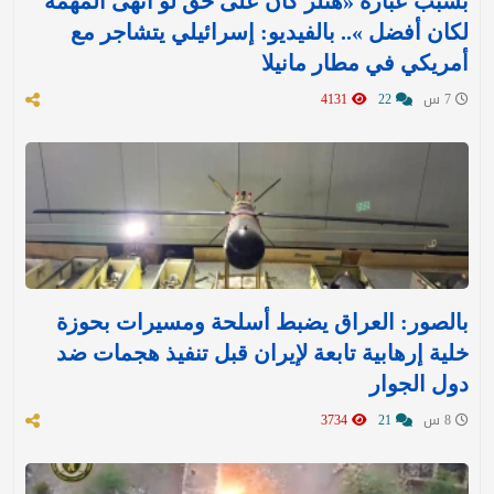
بسبب عبارة «هتلر كان على حق لو أنهى المهمة
لكان أفضل ».. بالفيديو: إسرائيلي يتشاجر مع
أمريكي في مطار مانيلا
7 س
22
4131
بالصور: العراق يضبط أسلحة ومسيرات بحوزة
خلية إرهابية تابعة لإيران قبل تنفيذ هجمات ضد
دول الجوار
8 س
21
3734