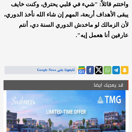
واختتم قائلاً: "شيء في قلبي يحترق، وكنت خايف
يبقى الأهداف أربعة، المهم إن شاء الله نأخذ الدوري،
لأن الزمالك لو ماخدش الدوري السنة دي، أنتم
عارفين أنا هعمل إيه".
تابعونا على Google News
قد يعجبك ايضا