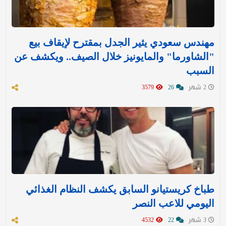
مهندس سعودي يثير الجدل بمقترح لإيقاف بيع
"الشاورما" والمايونيز خلال الصيف.. ويكشف عن
السبب
2 شهر
26
3579
طباخ كريستيانو السابق يكشف النظام الغذائي
اليومي للاعب النصر
3 شهر
22
4532