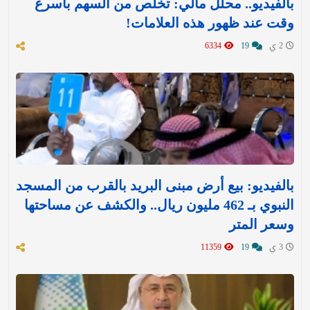
بالفيديو.. محلل مالي: تخلّص من السهم بأسرع
وقت عند ظهور هذه العلامات!
2 ي
19
6334
بالفيديو: بيع أرض مبنى البريد بالقرب من المسجد
النبوي بـ 462 مليون ريال.. والكشف عن مساحتها
وسعر المتر
3 ي
19
11359