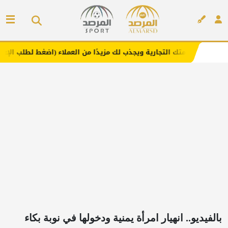
التجارية ويجذب لك مزيدًا من العملاء (اضغط لطلب الإعلان)
م
إعلان
بالفيديو.. انهيار امرأة يمنية ودخولها في نوبة بكاء