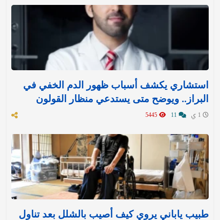
استشاري يكشف أسباب ظهور الدم الخفي في
البراز.. ويوضح متى يستدعي منظار القولون
1 ي
11
5445
طبيب ياباني يروي كيف أصيب بالشلل بعد تناول