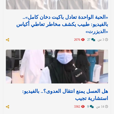
«الحبة الواحدة تعادل باكيت دخان كامل»..
بالفيديو: طبيب يكشف مخاطر تعاطي أكياس
«الديزرت»
3 س
27
2076
هل العسل يمنع انتقال العدوى؟.. بالفيديو:
استشارية تجيب
14 س
9
3362