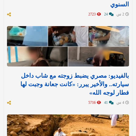
السنوي
2 س
24
2723
بالفيديو: مصري يضبط زوجته مع شاب داخل
سيارته.. والأخير يبرر: «كانت جعانة وجبت لها
فطار لوجه الله»
4 س
41
5716