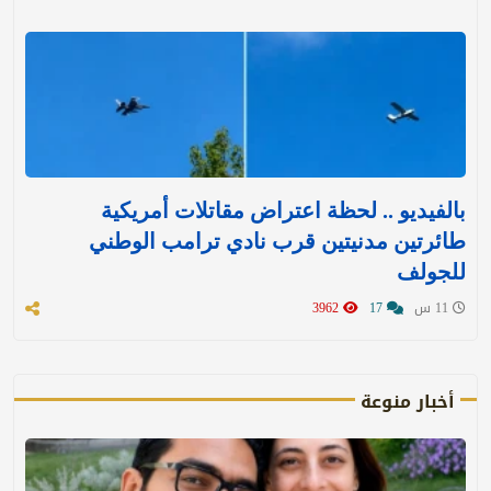
بالفيديو .. لحظة اعتراض مقاتلات أمريكية
طائرتين مدنيتين قرب نادي ترامب الوطني
للجولف
11 س
17
3962
أخبار منوعة