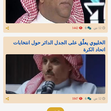
12 س
0
1442
الخليوي يعلّق على الجدل الدائر حول انتخابات
اتحاد الكرة
12 س
6
1847