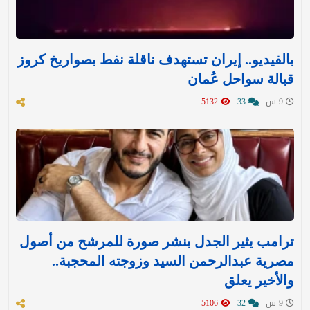
بالفيديو.. إيران تستهدف ناقلة نفط بصواريخ كروز
قبالة سواحل عُمان
9 س
33
5132
ترامب يثير الجدل بنشر صورة للمرشح من أصول
مصرية عبدالرحمن السيد وزوجته المحجبة..
والأخير يعلق
9 س
32
5106