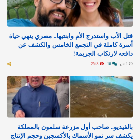
قتل الأب واستدرج الأم وابنتيها.. مصري ينهي حياة
أسرة كاملة في التجمع الخامس والكشف عن
دافعه لارتكاب الجريمة!
1 س
16
2543
بالفيديو.. صاحب أول مزرعة سلمون بالمملكة
يكشف سر نمو الأسماك بالأكسجين وحجم الإنتاج