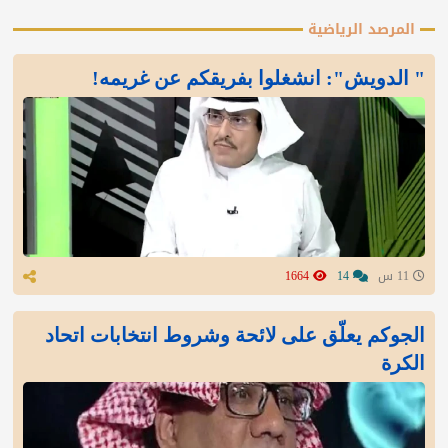
المرصد الرياضية
" الدويش": انشغلوا بفريقكم عن غريمه!
11 س
14
1664
الجوكم يعلّق على لائحة وشروط انتخابات اتحاد
الكرة