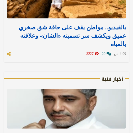
بالفيديو.. مواطن يقف على حافة شق صخري
عميق ويكشف سر تسميته «الشان» وعلاقته
بالمياه
4 س
20
3227
أخبار فنية