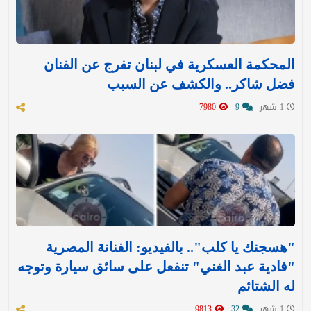
المحكمة العسكرية في لبنان تفرج عن الفنان
فضل شاكر.. والكشف عن السبب
1 شهر
9
7980
"هسجنك يا كلب".. بالفيديو: الفنانة المصرية
"فادية عبد الغني" تنفعل على سائق سيارة وتوجه
له الشتائم
1 شهر
32
9813