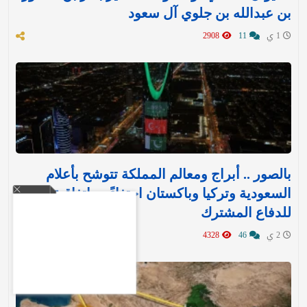
بن عبدالله بن جلوي آل سعود
1 ي
11
2908
بالصور .. أبراج ومعالم المملكة تتوشح بأعلام
السعودية وتركيا وباكستان احتفاءً بـ«اتفاقية مكة»
للدفاع المشترك‬⁩ ‏
2 ي
46
4328