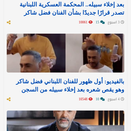
بعد إخلاء سبيله.. المحكمة العسكرية اللبنانية
تصدر قرارًا جديدًا بشأن الفنان فضل شاكر
3 اسبوع
15
10061
بالفيديو: أول ظهور للفنان اللبناني فضل شاكر
وهو يقص شعره بعد إخلاء سبيله من السجن
4 اسبوع
10
10548