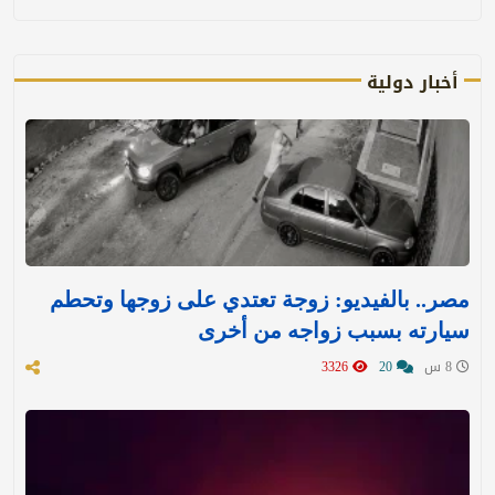
أخبار دولية
مصر.. بالفيديو: زوجة تعتدي على زوجها وتحطم
سيارته بسبب زواجه من أخرى
8 س
20
3326