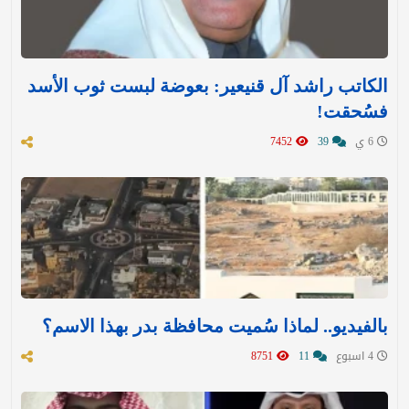
الكاتب راشد آل قنيعير: بعوضة لبست ثوب الأسد
فسُحقت!
6 ي
39
7452
بالفيديو.. لماذا سُميت محافظة بدر بهذا الاسم؟
4 اسبوع
11
8751