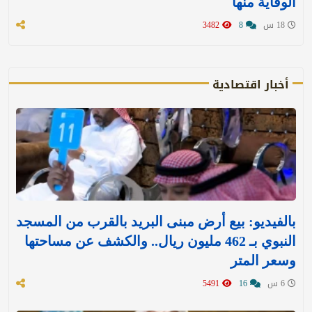
الوقاية منها
18 س
8
3482
أخبار اقتصادية
بالفيديو: بيع أرض مبنى البريد بالقرب من المسجد
النبوي بـ 462 مليون ريال.. والكشف عن مساحتها
وسعر المتر
6 س
16
5491