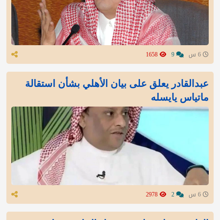
6 س
9
1658
عبدالقادر يعلق على بيان الأهلي بشأن استقالة
ماتياس يايسله
6 س
2
2978