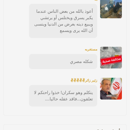
أعوذ بالله من بعض الناس عندما
يكبر يسرق ويختلس أو يرتشي
ويبيع دينه بعرض من الدنيا وينسى
أن الله يرى ويسمع
مستغربه
شكله مصري
زئير زائر✌✌✌✌✌
يتكلم وهو سكران! خذوا راحتكم لا
تعلقون...فاقد عقله حاليا....