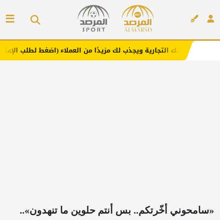
تجارية ويجذب لك مزيدًا من العملاء (اضغط لطلب الإعلان)
مف
إعلان
«سامحوني أخّرتكم.. بس أنتم حلوين ما تنهدون»..