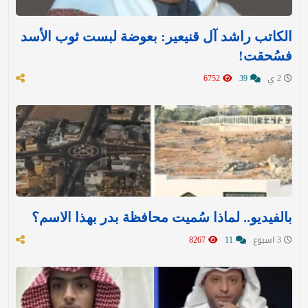
الكاتب راشد آل قنيعير: بعوضة لبست ثوب الأسد
فسُحقت!
2 ي
39
6752
بالفيديو.. لماذا سُميت محافظة بدر بهذا الاسم؟
3 اسبوع
11
8267