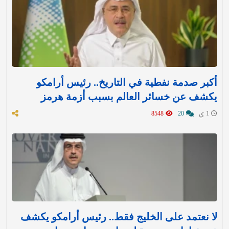
أكبر صدمة نفطية في التاريخ.. رئيس أرامكو
يكشف عن خسائر العالم بسبب أزمة هرمز
1 ي
20
8548
لا نعتمد على الخليج فقط.. رئيس أرامكو يكشف