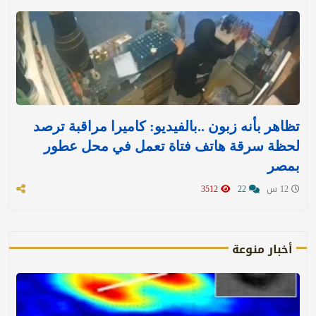
تظاهر بأنه زبون ..بالفيديو: كاميرا مراقبة ترصد
لحظة سرقة هاتف فتاة تعمل في محل عطور
بمصر
12 س
22
3512
أخبار منوعة