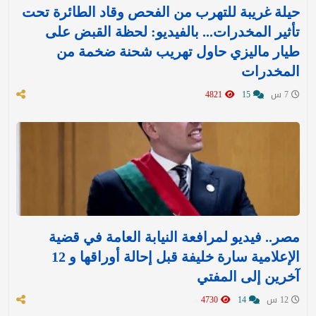
حيلة غريبة للتهرب من الفحص وقاد الطائرة تحت
تأثير المخدرات... بالفيديو: لحظة القبض على
طيار ماليزي حاول تهريب شحنة ضخمة من
المخدرات
7 س
15
4821
مصر.. فيديو لمرافعة النيابة العامة في قضية
الإعلامية سارة خليفة قبل إحالة أوراقها و 12
آخرين إلى المفتي
12 س
14
4730