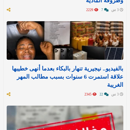
وظروفه المادية
3 س
7
2229
بالفيديو.. نيجيرية تنهار بالبكاء بعدما أنهى خطيبها
علاقة استمرت 6 سنوات بسبب مطالب المهر
الغريبة
3 س
22
2345