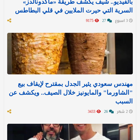
بالفيديو.. شيف يكشف طريقة «ماكدونالدز»
السرية التي حيرت الملايين في قلي البطاطس
3 اسبوع
27
9175
مهندس سعودي يثير الجدل بمقترح لإيقاف بيع
"الشاورما" والمايونيز خلال الصيف.. ويكشف عن
السبب
2 شهر
26
3433