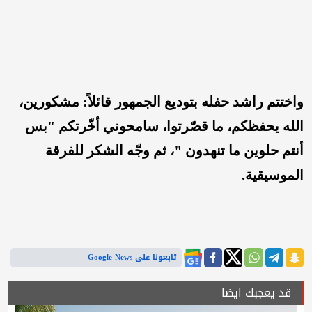
واختتم راشد حفله بتوديع الجمهور قائلاً: مشكورين،
الله يحفظكم، ما قصّرتوا، سامحوني أخّرتكم "بس
أنتم حلوين ما تنهدون "، ثم وجّه الشكر للفرقة
الموسيقية.
تابعونا على Google News
قد يعجبك ايضا