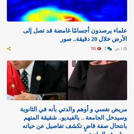
علماء يرصدون أجسامًا غامضة قد تصل إلى
الأرض خلال 20 دقيقة.. صور
1 س
7
793
مريض نفسي و أوهم والدتي بأنه في الثانوية
وسيدخل الجامعة .. بالفيديو.. شقيقة المتهم
بانتحال صفة قاضٍ تكشف تفاصيل عن حياته