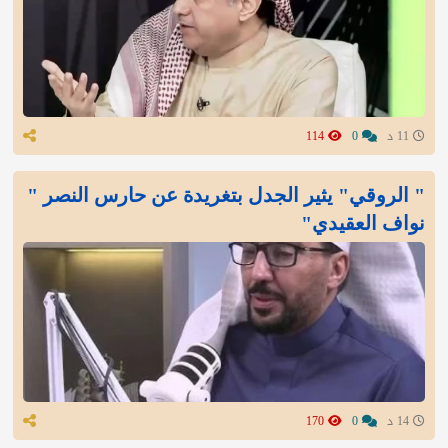
11 د
0
114
" الروقي" يثير الجدل بتغريدة عن حارس النصر "
نواف العقيدي"
14 د
0
170