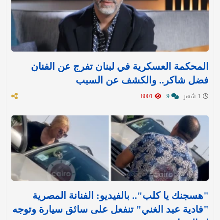
المحكمة العسكرية في لبنان تفرج عن الفنان
فضل شاكر.. والكشف عن السبب
1 شهر
9
8001
"هسجنك يا كلب".. بالفيديو: الفنانة المصرية
"فادية عبد الغني" تنفعل على سائق سيارة وتوجه