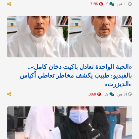
11 س
9
3196
«الحبة الواحدة تعادل باكيت دخان كامل»..
بالفيديو: طبيب يكشف مخاطر تعاطي أكياس
«الديزرت»
14 س
39
5060