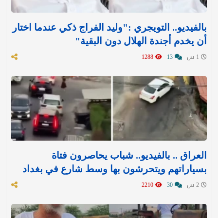
بالفيديو.. التويجري :"وليد الفراج ذكي عندما اختار
أن يخدم أجندة الهلال دون البقية"
1 س
13
1288
العراق .. بالفيديو.. شباب يحاصرون فتاة
بسياراتهم ويتحرشون بها وسط شارع في بغداد
2 س
30
2210