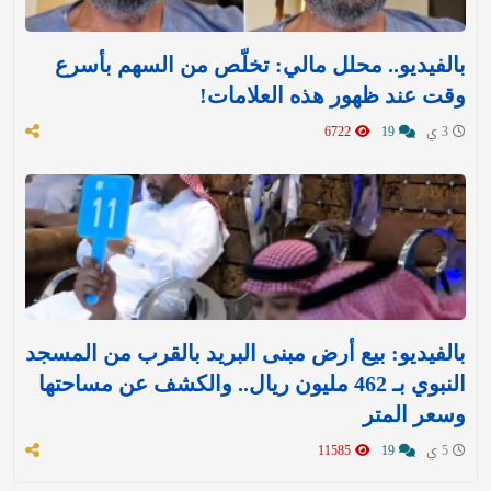
بالفيديو.. محلل مالي: تخلّص من السهم بأسرع
وقت عند ظهور هذه العلامات!
3 ي
19
6722
بالفيديو: بيع أرض مبنى البريد بالقرب من المسجد
النبوي بـ 462 مليون ريال.. والكشف عن مساحتها
وسعر المتر
5 ي
19
11585