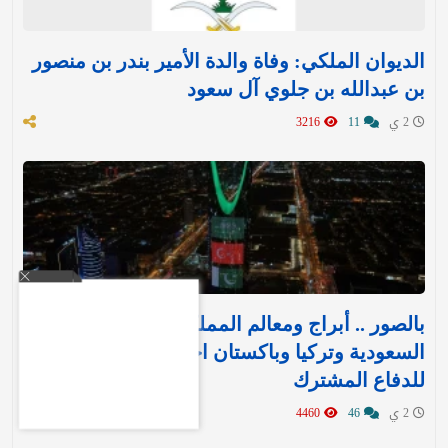
الديوان الملكي: وفاة والدة الأمير بندر بن منصور
بن عبدالله بن جلوي آل سعود
2 ي
11
3216
بالصور .. أبراج ومعالم المملكة تتوشح بأعلام
السعودية وتركيا وباكستان احتفاءً بـ«اتفاقية مكة»
للدفاع المشترك‬⁩ ‏
2 ي
46
4460