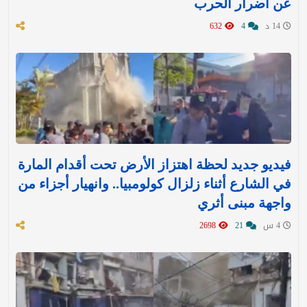
عن أضرار الحرب
14 د
4
632
فيديو جديد لحظة اهتزاز الأرض تحت أقدام المارة
في الشارع أثناء زلزال كولومبيا.. وانهيار أجزاء من
واجهة مبنى أثري
4 س
21
2698