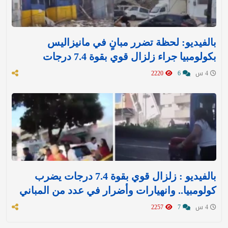
بالفيديو: لحظة تضرر مبانٍ في مانيزاليس
بكولومبيا جراء زلزال قوي بقوة 7.4 درجات
4 س
6
2220
بالفيديو : زلزال قوي بقوة 7.4 درجات يضرب
كولومبيا.. وانهيارات وأضرار في عدد من المباني
4 س
7
2257