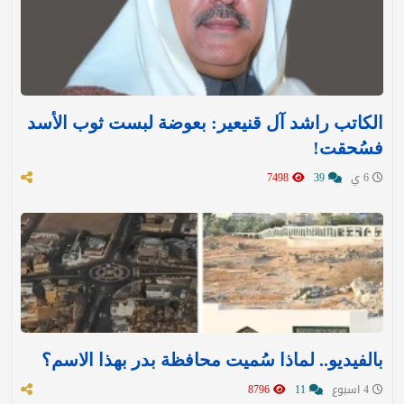
الكاتب راشد آل قنيعير: بعوضة لبست ثوب الأسد
فسُحقت!
6 ي
39
7498
بالفيديو.. لماذا سُميت محافظة بدر بهذا الاسم؟
4 اسبوع
11
8796