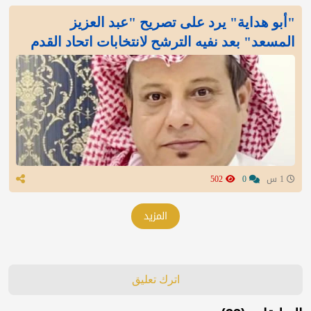
"أبو هداية" يرد على تصريح "عبد العزيز
المسعد" بعد نفيه الترشح لانتخابات اتحاد القدم
1 س
0
502
المزيد
اترك تعليق