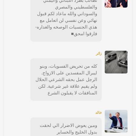
نطالب بطرد اللبناني واليمني
والفلسطيني والمصري
والسوداني والله ماعاد لكم قبول
نهائي وعن نفسي لن اتعامل مع
هذي الجنسيات الوصخه والغداره-
فارقوا امحق■
زائر
كله من تحريض الفسويات، وبنو
ليبرال المفسدين على الازواج.
الرجل عمل بحقه الشرعي الحلال
ولم يقيم علاقة غير شرعية. لكن
المنافقات لا يقبلون الشرع
خالد
ومين يعوض الاضرار الي لحقت
بدول الخليج والخساير