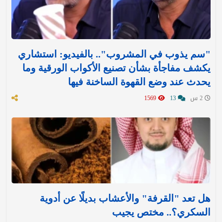
‏"سم يذوب في المشروب".. بالفيديو: استشاري
يكشف مفاجأة بشأن تصنيع الأكواب الورقية وما
يحدث عند وضع القهوة الساخنة فيها
2 س
13
1569
هل تعد "القرفة" والأعشاب بديلًا عن أدوية
السكري؟.. مختص يجيب