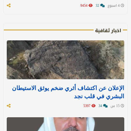
4 اسبوع
32
9454
اخبار ثقافية
الإعلان عن اكتشاف أثري ضخم يوثق الاستيطان
البشري في قلب نجد
15 س
34
5397