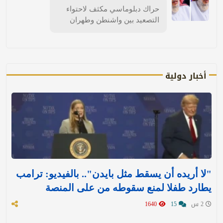
حراك دبلوماسي مكثف لاحتواء
التصعيد بين واشنطن وطهران
أخبار دولية
"لا أريده أن يسقط مثل بايدن".. بالفيديو: ترامب
يطارد طفلا لمنع سقوطه من على المنصة
2 س
15
1640