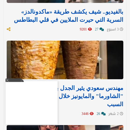
بالفيديو.. شيف يكشف طريقة «ماكدونالدز»
السرية التي حيرت الملايين في قلي البطاطس
3 اسبوع
27
9201
مهندس سعودي يثير الجدل بمقترح لإيقاف بيع
"الشاورما" والمايونيز خلال الصيف.. ويكشف عن
السبب
2 شهر
26
3446