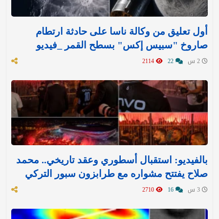
أول تعليق من وكالة ناسا على حادثة ارتطام
صاروخ "سبيس إكس" بسطح القمر _فيديو
2 س
22
2114
بالفيديو: استقبال أسطوري وعقد تاريخي.. محمد
صلاح يفتتح مشواره مع طرابزون سبور التركي
3 س
16
2710