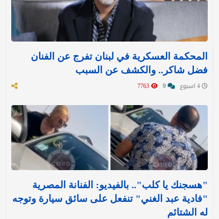
المحكمة العسكرية في لبنان تفرج عن الفنان
فضل شاكر.. والكشف عن السبب
4 اسبوع
9
7763
"هسجنك يا كلب".. بالفيديو: الفنانة المصرية
"فادية عبد الغني" تنفعل على سائق سيارة وتوجه
له الشتائم