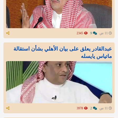
11 س
9
2345
عبدالقادر يعلق على بيان الأهلي بشأن استقالة
ماتياس يايسله
11 س
2
3978