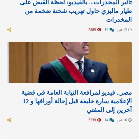
تأثير المخدرات... بالفيديو: لحظة القبض على
طيار ماليزي حاول تهريب شحنة ضخمة من
المخدرات
12 س
16
5869
مصر.. فيديو لمرافعة النيابة العامة في قضية
الإعلامية سارة خليفة قبل إحالة أوراقها و 12
آخرين إلى المفتي
16 س
14
5239