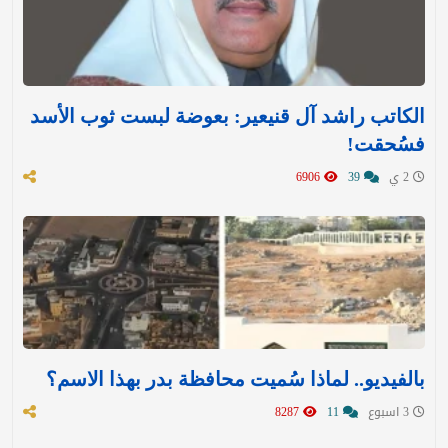
الكاتب راشد آل قنيعير: بعوضة لبست ثوب الأسد
فسُحقت!
2 ي
39
6906
بالفيديو.. لماذا سُميت محافظة بدر بهذا الاسم؟
3 اسبوع
11
8287