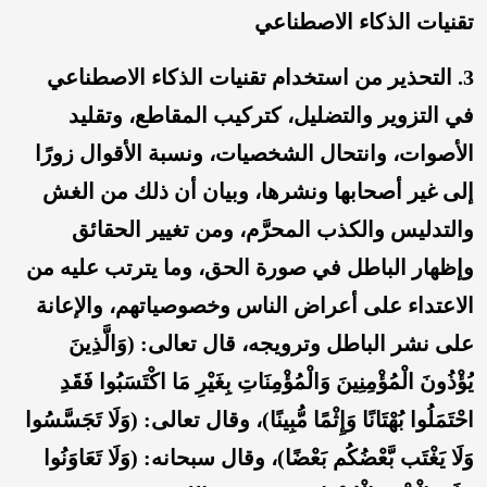
تقنيات الذكاء الاصطناعي
3. التحذير من استخدام تقنيات الذكاء الاصطناعي
في التزوير والتضليل، كتركيب المقاطع، وتقليد
الأصوات، وانتحال الشخصيات، ونسبة الأقوال زورًا
إلى غير أصحابها ونشرها، وبيان أن ذلك من الغش
والتدليس والكذب المحرَّم، ومن تغيير الحقائق
وإظهار الباطل في صورة الحق، وما يترتب عليه من
الاعتداء على أعراض الناس وخصوصياتهم، والإعانة
على نشر الباطل وترويجه، قال تعالى: (وَالَّذِينَ
يُؤْذُونَ الْمُؤْمِنِينَ وَالْمُؤْمِنَاتِ بِغَيْرِ مَا اكْتَسَبُوا فَقَدِ
احْتَمَلُوا بُهْتَانًا وَإِثْمًا مُّبِينًا)، وقال تعالى: (وَلَا تَجَسَّسُوا
وَلَا يَغْتَب بَّعْضُكُم بَعْضًا)، وقال سبحانه: (وَلَا تَعَاوَنُوا