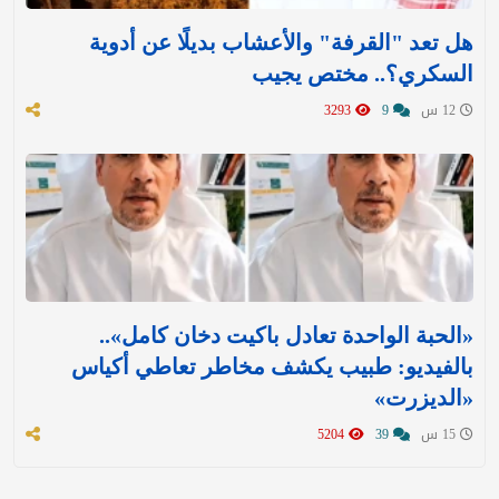
هل تعد "القرفة" والأعشاب بديلًا عن أدوية
السكري؟.. مختص يجيب
12 س
9
3293
«الحبة الواحدة تعادل باكيت دخان كامل»..
بالفيديو: طبيب يكشف مخاطر تعاطي أكياس
«الديزرت»
15 س
39
5204