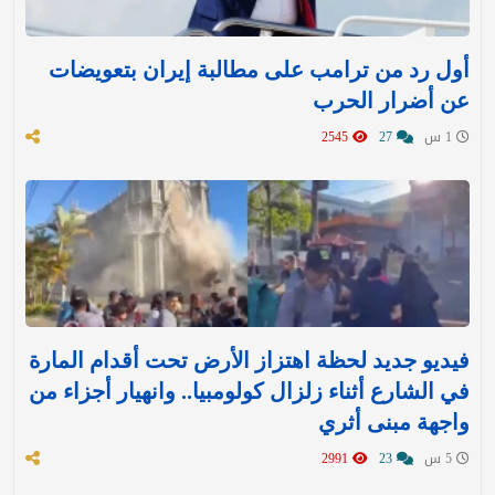
أول رد من ترامب على مطالبة إيران بتعويضات
عن أضرار الحرب
1 س
27
2545
فيديو جديد لحظة اهتزاز الأرض تحت أقدام المارة
في الشارع أثناء زلزال كولومبيا.. وانهيار أجزاء من
واجهة مبنى أثري
5 س
23
2991