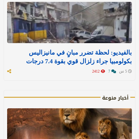
بالفيديو: لحظة تضرر مبانٍ في مانيزاليس
بكولومبيا جراء زلزال قوي بقوة 7.4 درجات
5 س
7
2412
أخبار منوعة