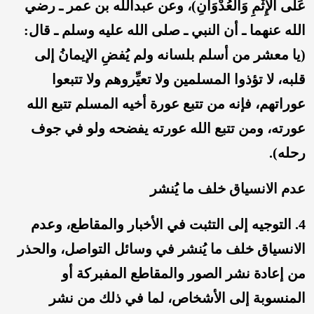
عَلَى الْإِثْمِ وَالْعُدْوَانِ)، وعن عبدالله بن عمر ـ رضي
الله عنهما ـ أن النبي ـ صلى الله عليه وسلم ـ قال:
(يا معشر من أسلم بلسانه ولم يُفضِ الإيمانُ إلى
قلبه، لا تؤذوا المسلمين ولا تعيِّروهم ولا تتبعوا
عوراتهم، فإنه من تتبع عورة أخيه المسلم تتبع الله
عورته، ومن تتبع الله عورته يفضحه ولو في جوف
رحله).
عدم الانسياق خلف ما يُنشر
4. التوجيه إلى التثبت في الأخبار والمقاطع، وعدم
الانسياق خلف ما يُنشر في وسائل التواصل، والحذر
من إعادة نشر الصور والمقاطع المفبركة أو
المنسوبة إلى الأشخاص، لما في ذلك من نشر