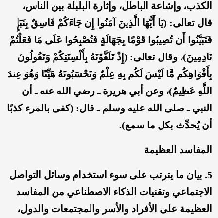
الكذب، وإشاعة الباطل، وإثارة البلبلة بين الناس،
قال تعالى: (يَا أَيُّهَا الَّذِينَ آمَنُوا إِن جَاءَكُمْ فَاسِقٌ بِنَبَإٍ
فَتَبَيَّنُوا أَن تُصِيبُوا قَوْمًا بِجَهَالَةٍ فَتُصْبِحُوا عَلَى مَا فَعَلْتُمْ
نَادِمِينَ)، وقال تعالى: (إِذْ تَلَقَّوْنَهُ بِأَلْسِنَتِكُمْ وَتَقُولُونَ
بِأَفْوَاهِكُم مَّا لَيْسَ لَكُم بِهِ عِلْمٌ وَتَحْسَبُونَهُ هَيِّنًا وَهُوَ عِندَ
اللَّهِ عَظِيمٌ)، وعن أبي هريرة ـ رضي الله عنه ـ أن
النبي ـ صلى الله عليه وسلم ـ قال: (كفى بالمرء كذبًا
أن يُحدِّث بكل ما سمع).
المفاسد العظيمة
5. بيان ما يترتب على سوء استخدام وسائل التواصل
الاجتماعي وتقنيات الذكاء الاصطناعي من المفاسد
العظيمة على الأفراد والأسر والمجتمعات والدول،