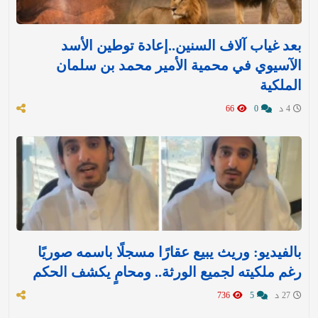
بعد غياب آلاف السنين..إعادة توطين الأسد
الآسيوي في محمية الأمير محمد بن سلمان
الملكية
4 د
0
66
بالفيديو: وريث يبيع عقارًا مسجلًا باسمه صوريًا
رغم ملكيته لجميع الورثة.. ومحامٍ يكشف الحكم
27 د
5
736