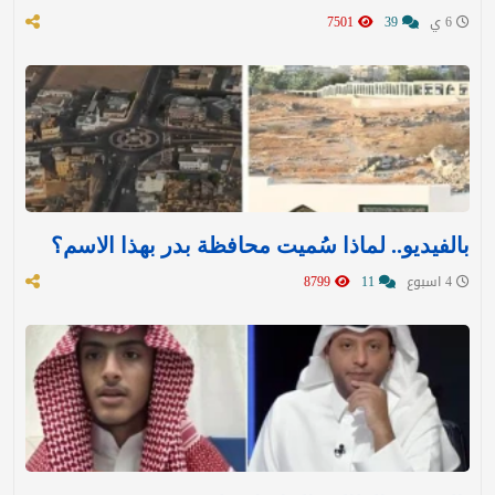
6 ي
39
7501
بالفيديو.. لماذا سُميت محافظة بدر بهذا الاسم؟
4 اسبوع
11
8799