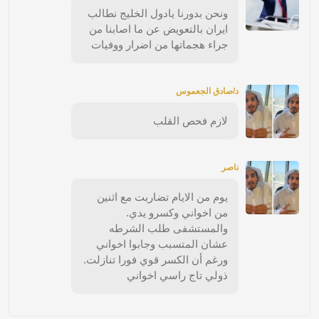
ونحن بدورنا يادول الخليج نطالب
ايران بالتعويض عن ما اصابنا من
جراء هجماتها من اضرار ووفيات
د/صادق الجعموس
لازم فحص القلب
ناصر
يوم من الايام تضاربت مع اثنين
من اخواني وكسرو يدي.
والمستشفى طلب الشرطه
عشان المتسبب وجابوا اخواني
ورغم أن الكسر قوي فورا تنازلت.
ذولي تاج راسي اخواني