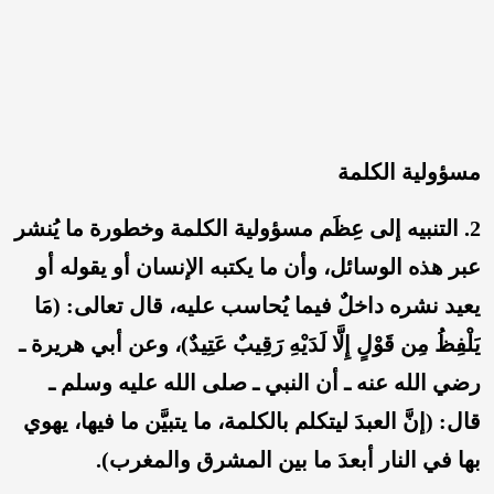
مسؤولية الكلمة
2. التنبيه إلى عِظَم مسؤولية الكلمة وخطورة ما يُنشر
عبر هذه الوسائل، وأن ما يكتبه الإنسان أو يقوله أو
يعيد نشره داخلٌ فيما يُحاسب عليه، قال تعالى: (مَا
يَلْفِظُ مِن قَوْلٍ إِلَّا لَدَيْهِ رَقِيبٌ عَتِيدٌ)، وعن أبي هريرة ـ
رضي الله عنه ـ أن النبي ـ صلى الله عليه وسلم ـ
قال: (إنَّ العبدَ ليتكلم بالكلمة، ما يتبيَّن ما فيها، يهوي
بها في النار أبعدَ ما بين المشرق والمغرب).