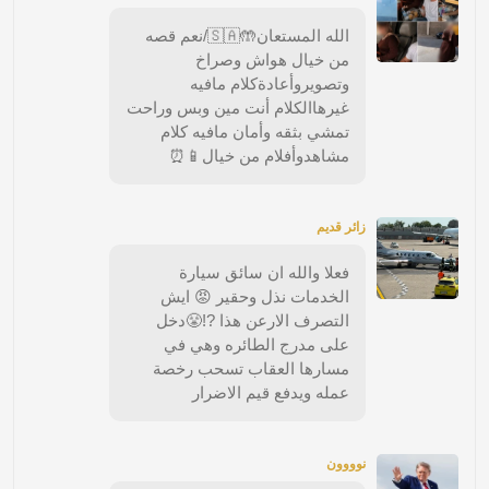
الله المستعان🤲🇸🇦/نعم قصه
من خيال هواش وصراخ
وتصويروأعادةكلام مافيه
غيرهاالكلام أنت مين وبس وراحت
تمشي بثقه وأمان مافيه كلام
مشاهدوأفلام من خيال📱⏰
زائر قديم
فعلا والله ان سائق سيارة
الخدمات نذل وحقير 😡 ايش
التصرف الارعن هذا ?!😤دخل
على مدرج الطائره وهي في
مسارها العقاب تسحب رخصة
عمله ويدفع قيم الاضرار
نوووون