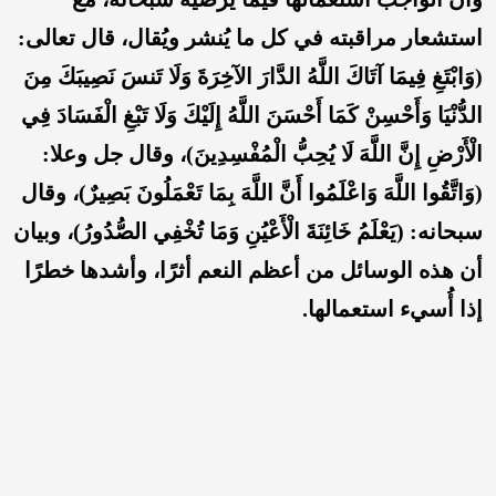
استشعار مراقبته في كل ما يُنشر ويُقال، قال تعالى:
(وَابْتَغِ فِيمَا آتَاكَ اللَّهُ الدَّارَ الآخِرَةَ وَلَا تَنسَ نَصِيبَكَ مِنَ
الدُّنْيَا وَأَحْسِنْ كَمَا أَحْسَنَ اللَّهُ إِلَيْكَ وَلَا تَبْغِ الْفَسَادَ فِي
الْأَرْضِ إِنَّ اللَّهَ لَا يُحِبُّ الْمُفْسِدِينَ)، وقال جل وعلا:
(وَاتَّقُوا اللَّهَ وَاعْلَمُوا أَنَّ اللَّهَ بِمَا تَعْمَلُونَ بَصِيرٌ)، وقال
سبحانه: (يَعْلَمُ خَائِنَةَ الْأَعْيُنِ وَمَا تُخْفِي الصُّدُورُ)، وبيان
أن هذه الوسائل من أعظم النعم أثرًا، وأشدها خطرًا
إذا أُسيء استعمالها.