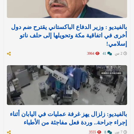
بالفيديو : وزير الدفاع الباكستاني يقترح ضم دول
أخرى في اتفاقية مكة وتحويلها إلى حلف ناتو
إسلامي!
2 س
41
3964
بالفيديو: زلزال يهز غرفة عمليات في اليابان أثناء
إجراء جراحة.. وردة فعل مفاجئة من الأطباء
7 س
8
3555