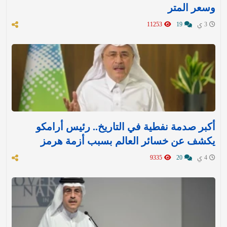
وسعر المتر
3 ي
19
11253
أكبر صدمة نفطية في التاريخ.. رئيس أرامكو
يكشف عن خسائر العالم بسبب أزمة هرمز
4 ي
20
9335