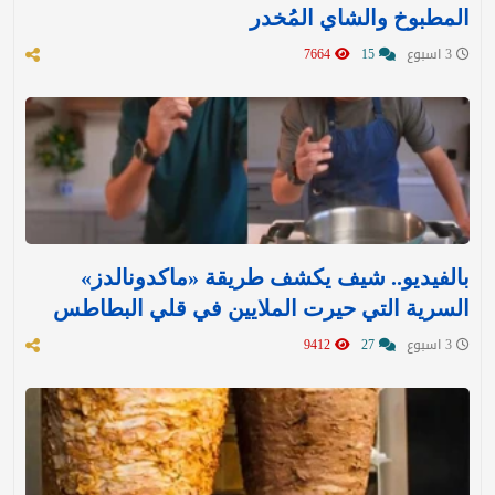
المطبوخ والشاي المُخدر
3 اسبوع
15
7664
بالفيديو.. شيف يكشف طريقة «ماكدونالدز»
السرية التي حيرت الملايين في قلي البطاطس
3 اسبوع
27
9412