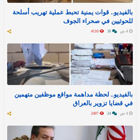
بالفيديو.. قوات يمنية تحبط عملية تهريب أسلحة
للحوثيين في صحراء الجوف
4 س
30
4110
بالفيديو.. لحظة مداهمة مواقع موظفين متهمين
في قضايا تزوير بالعراق
4 س
24
2497