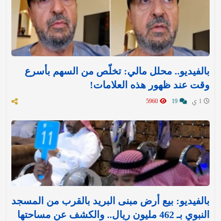
بالفيديو.. محلل مالي: تخلّص من السهم بأسرع
وقت عند ظهور هذه العلامات!
1 ي
19
5960
بالفيديو: بيع أرض مبنى البريد بالقرب من المسجد
النبوي بـ 462 مليون ريال.. والكشف عن مساحتها