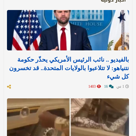
بالفيديو .. نائب الرئيس الأمريكي يحذّر حكومة
نتنياهو: لا تتلاعبوا بالولايات المتحدة.. قد تخسرون
كل شيء
1 س
16
1403