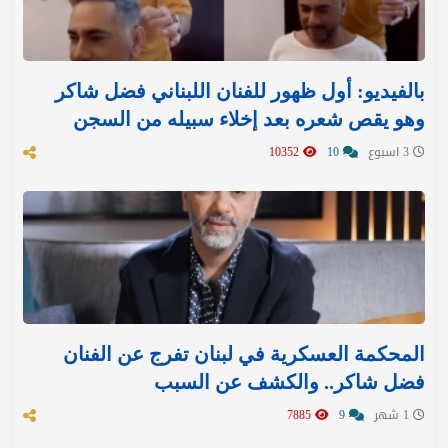
بالفيديو: أول ظهور للفنان اللبناني فضل شاكر
وهو يقص شعره بعد إخلاء سبيله من السجن
3 اسبوع
10
10352
المحكمة العسكرية في لبنان تفرج عن الفنان
فضل شاكر.. والكشف عن السبب
1 شهر
9
7885