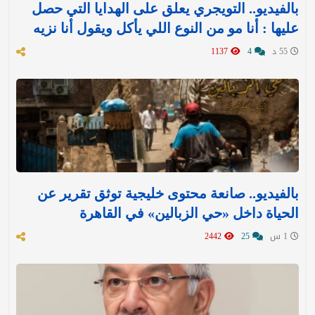
بالفيديو.. التويجري يعلق على الهدايا التي حصل
عليها : ‏أنا مو من النوع اللي يأكل ويقول أنا نزيه
55 د
4
1137
بالفيديو.. صانعة محتوى خليجية توثق تقرير عن
الحياة داخل «حي الزبالين» في القاهرة
1 س
25
2442