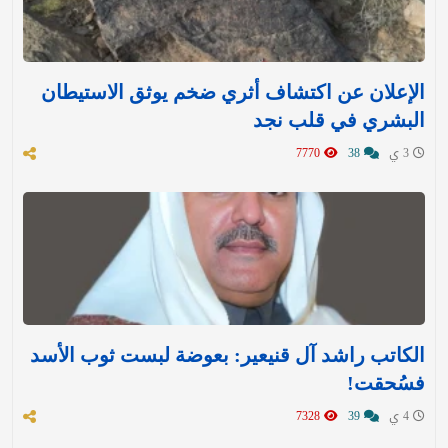
الإعلان عن اكتشاف أثري ضخم يوثق الاستيطان
البشري في قلب نجد
3 ي
38
7770
الكاتب راشد آل قنيعير: بعوضة لبست ثوب الأسد
فسُحقت!
4 ي
39
7328