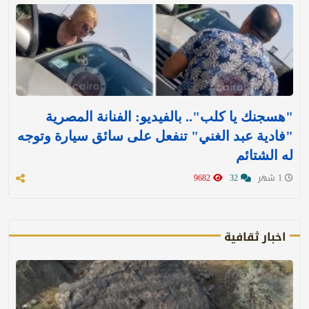
"هسجنك يا كلب".. بالفيديو: الفنانة المصرية
"فادية عبد الغني" تنفعل على سائق سيارة وتوجه
له الشتائم
1 شهر
32
9682
اخبار ثقافية