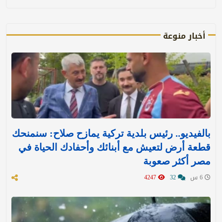
أخبار منوعة
بالفيديو.. رئيس بلدية تركية يمازح صلاح: سنمنحك
قطعة أرض لتعيش مع أبنائك وأحفادك الحياة في
مصر أكثر صعوبة
6 س
32
4247