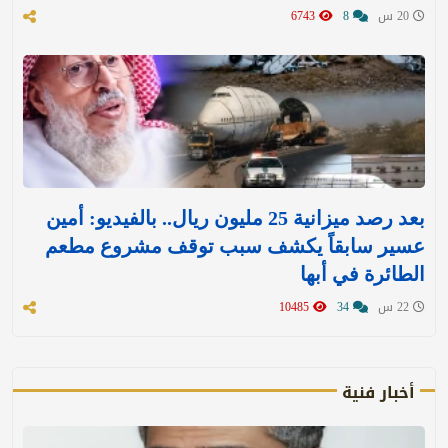
20 س
8
6743
بعد رصد ميزانية 25 مليون ريال.. بالفيديو: أمين
عسير سابقاً يكشف سبب توقف مشروع مطعم
الطائرة في أبها
22 س
34
10485
أخبار فنية