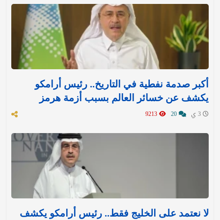
أكبر صدمة نفطية في التاريخ.. رئيس أرامكو
يكشف عن خسائر العالم بسبب أزمة هرمز
3 ي
20
9213
لا نعتمد على الخليج فقط.. رئيس أرامكو يكشف