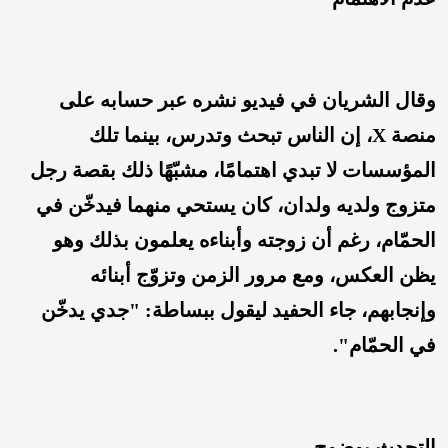
وقال الشريان في فيديو نشره عبر حسابه على
منصة X، إن الناس تبحث وتدرس، بينما تلك
المؤسسات لا تبدي اهتمامًا، مشبّهًا ذلك بقصة رجل
متزوج ولديه ولدان، كان يستحي منهما فيدخّن في
الحمّام، رغم أن زوجته وأبناءه يعلمون بذلك وهو
يظن العكس، ومع مرور الزمن وتزوّج أبنائه
وإنجابهم، جاء الحفيد ليقول ببساطة: "جدي يدخّن
في الحمّام".
التحدث بوضوح