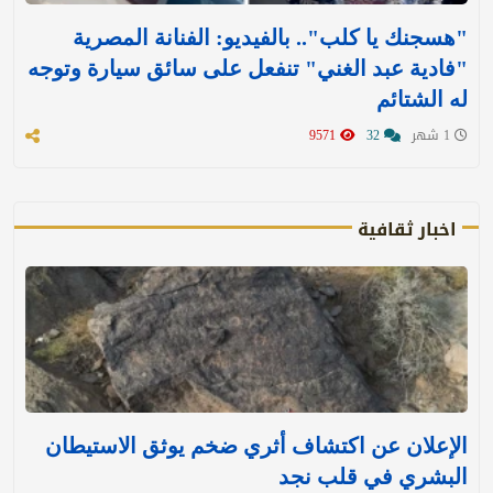
"هسجنك يا كلب".. بالفيديو: الفنانة المصرية
"فادية عبد الغني" تنفعل على سائق سيارة وتوجه
له الشتائم
1 شهر
32
9571
اخبار ثقافية
الإعلان عن اكتشاف أثري ضخم يوثق الاستيطان
البشري في قلب نجد