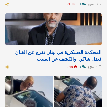
3 اسبوع
10
10218
المحكمة العسكرية في لبنان تفرج عن الفنان
فضل شاكر.. والكشف عن السبب
4 اسبوع
9
7819