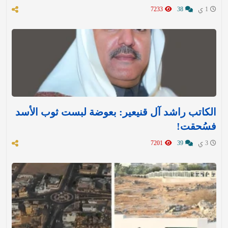
1 ي
38
7233
الكاتب راشد آل قنيعير: بعوضة لبست ثوب الأسد
فسُحقت!
3 ي
39
7201