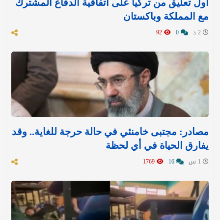
أول تعليق من تركيا على اتفاقية الدفاع المشترك
مع المملكة وباكستان
2 د
0
92
مصادر: مجتبى خامنئي في حالة حرجة للغاية.. وقد
يفارق الحياة في أي لحظة
1 س
16
1769