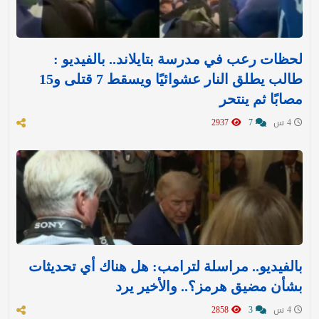
لحظات رعب في مدرسة بتايلاند.. بالفيديو :
طالب يطلق النار عشوائيًا ويسقط 7 قتلى و15
مصابًا ثم ينتحر
4 س
7
2937
بالفيديو.. مراسلة لترامب: هل هناك أي تحديثات
بشأن مضيق هرمز؟.. والأخير يرد
4 س
3
2858