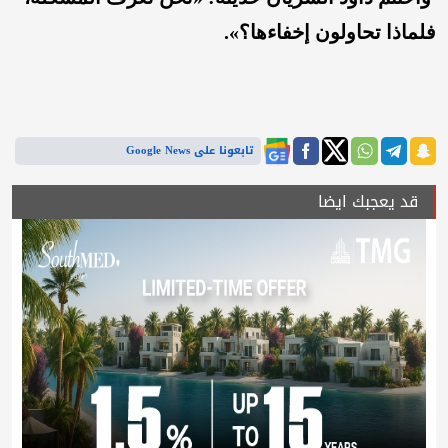
فلماذا تحاولون إخفاءها؟».
تابعونا على Google News
قد يعجبك ايضا