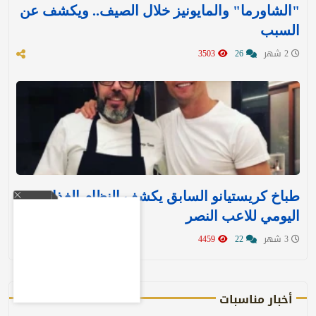
"الشاورما" والمايونيز خلال الصيف.. ويكشف عن
السبب
2 شهر
26
3503
طباخ كريستيانو السابق يكشف النظام الغذائي
اليومي للاعب النصر
3 شهر
22
4459
أخبار مناسبات