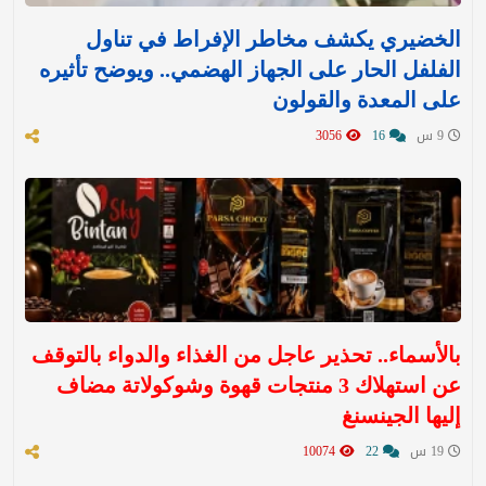
الخضيري يكشف مخاطر الإفراط في تناول
الفلفل الحار على الجهاز الهضمي.. ويوضح تأثيره
على المعدة والقولون
9 س
16
3056
بالأسماء.. تحذير عاجل من الغذاء والدواء بالتوقف
عن استهلاك 3 منتجات قهوة وشوكولاتة مضاف
إليها الجينسنغ
19 س
22
10074