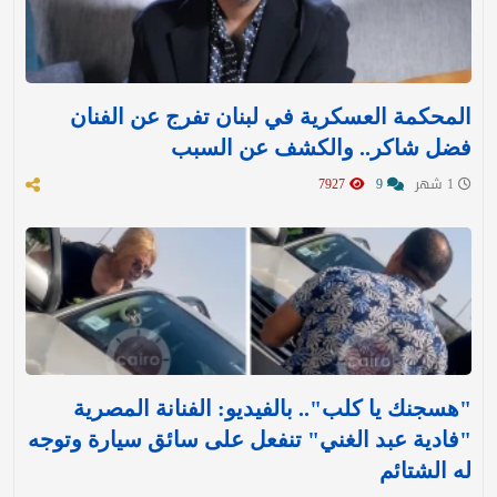
المحكمة العسكرية في لبنان تفرج عن الفنان
فضل شاكر.. والكشف عن السبب
1 شهر
9
7927
"هسجنك يا كلب".. بالفيديو: الفنانة المصرية
"فادية عبد الغني" تنفعل على سائق سيارة وتوجه
له الشتائم