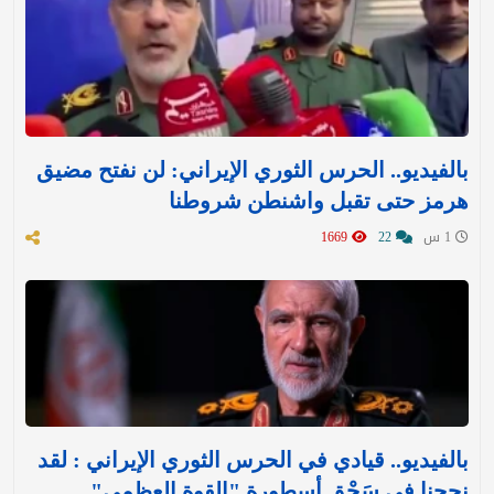
بالفيديو.. الحرس الثوري الإيراني: لن نفتح مضيق
هرمز حتى تقبل واشنطن شروطنا
1 س
22
1669
بالفيديو.. قيادي في الحرس الثوري الإيراني : لقد
نجحنا في سَحْق أسطورة "القوة العظمى"