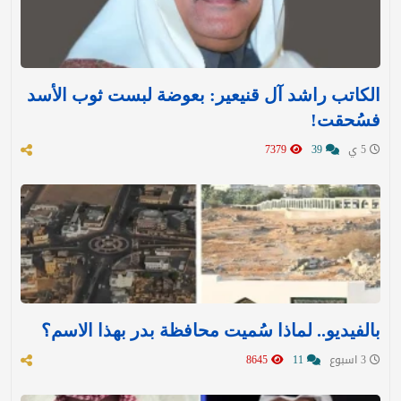
الكاتب راشد آل قنيعير: بعوضة لبست ثوب الأسد
فسُحقت!
5 ي
39
7379
بالفيديو.. لماذا سُميت محافظة بدر بهذا الاسم؟
3 اسبوع
11
8645