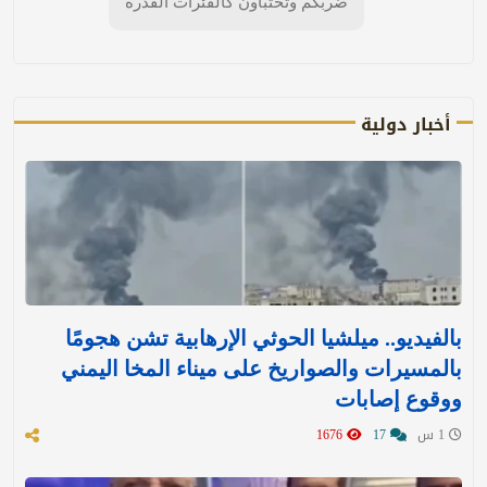
ضربكم وتختبأون كالفئرات القذرة
أخبار دولية
بالفيديو.. ميلشيا الحوثي الإرهابية تشن هجومًا
بالمسيرات والصواريخ على ميناء المخا اليمني
ووقوع إصابات
1 س
17
1676