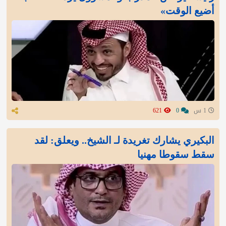
أضيع الوقت»
1 س
0
621
البكيري يشارك تغريدة لـ الشيخ.. ويعلق: لقد
سقط سقوطا مهنيا