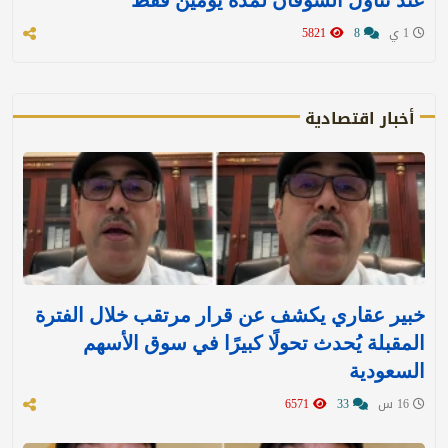
عند تناول الشوفان لمدة يومين فقط
1 ي
8
5821
أخبار اقتصادية
خبير عقاري يكشف عن قرار مرتقب خلال الفترة
المقبلة يُحدث تحولًا كبيرًا في سوق الأسهم
السعودية
16 س
33
6571