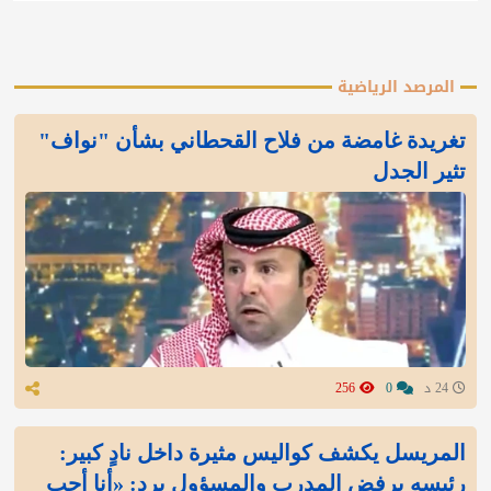
المرصد الرياضية
تغريدة غامضة من فلاح القحطاني بشأن "نواف"
تثير الجدل
24 د
0
256
المريسل يكشف كواليس مثيرة داخل نادٍ كبير:
رئيسه يرفض المدرب والمسؤول يرد: «أنا أحب