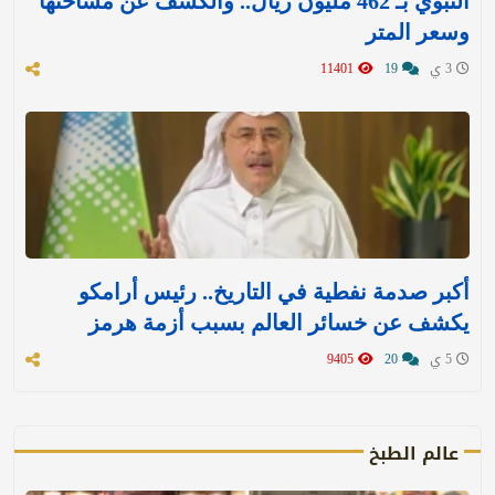
النبوي بـ 462 مليون ريال.. والكشف عن مساحتها
وسعر المتر
3 ي
19
11401
أكبر صدمة نفطية في التاريخ.. رئيس أرامكو
يكشف عن خسائر العالم بسبب أزمة هرمز
5 ي
20
9405
عالم الطبخ