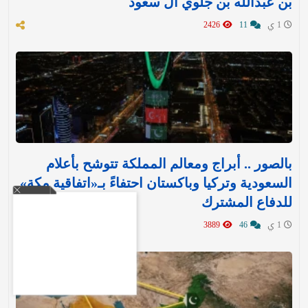
بن عبدالله بن جلوي آل سعود
1 ي
11
2426
بالصور .. أبراج ومعالم المملكة تتوشح بأعلام
السعودية وتركيا وباكستان احتفاءً بـ«اتفاقية مكة»
للدفاع المشترك‬⁩ ‏
1 ي
46
3889