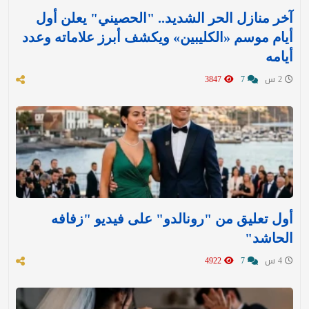
آخر منازل الحر الشديد.. "الحصيني" يعلن أول
أيام موسم «الكليبين» ويكشف أبرز علاماته وعدد
أيامه
2 س
7
3847
أول تعليق من "رونالدو" على فيديو "زفافه
الحاشد"
4 س
7
4922