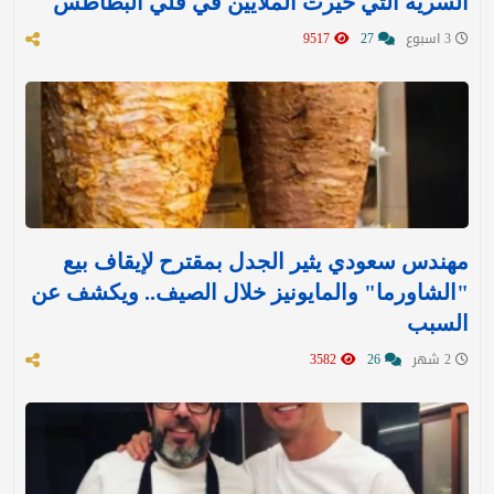
السرية التي حيرت الملايين في قلي البطاطس
3 اسبوع
27
9517
مهندس سعودي يثير الجدل بمقترح لإيقاف بيع
"الشاورما" والمايونيز خلال الصيف.. ويكشف عن
السبب
2 شهر
26
3582