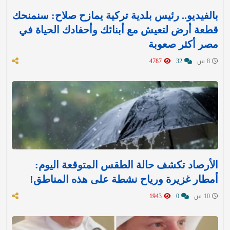
بالفيديو.. رئيس بلدية تركية يمازح صلاح: سنمنحك
قطعة أرض لتعيش مع أبنائك وأحفادك الحياة في
مصر أكثر صعوبة
8 س
32
4787
الأرصاد تكشف حالة الطقس المتوقعة اليوم:
أمطار غزيرة ورياح نشطة على هذه المناطق!
10 س
0
1943