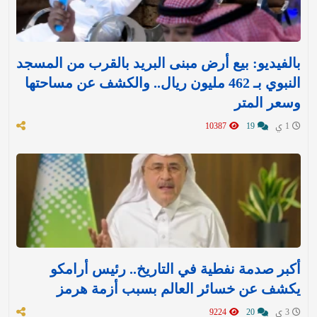
بالفيديو: بيع أرض مبنى البريد بالقرب من المسجد
النبوي بـ 462 مليون ريال.. والكشف عن مساحتها
وسعر المتر
1 ي
19
10387
أكبر صدمة نفطية في التاريخ.. رئيس أرامكو
يكشف عن خسائر العالم بسبب أزمة هرمز
3 ي
20
9224