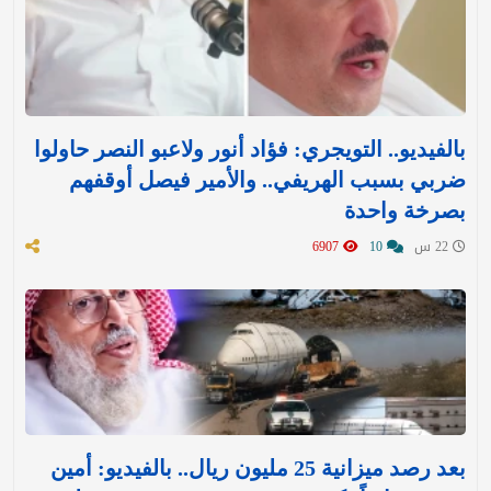
بالفيديو.. التويجري: فؤاد أنور ولاعبو النصر حاولوا
ضربي بسبب الهريفي.. والأمير فيصل أوقفهم
بصرخة واحدة
22 س
10
6907
بعد رصد ميزانية 25 مليون ريال.. بالفيديو: أمين