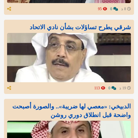
8 د
0
95
شرقي يطرح تساؤلات بشأن نادي الاتحاد
19 د
0
113
الدبيخي: «معصي لها ضريبة».. والصورة أصبحت
واضحة قبل انطلاق دوري روشن