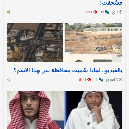
فسُحقت!
3 ي
39
7211
بالفيديو.. لماذا سُميت محافظة بدر بهذا الاسم؟
3 اسبوع
11
8444