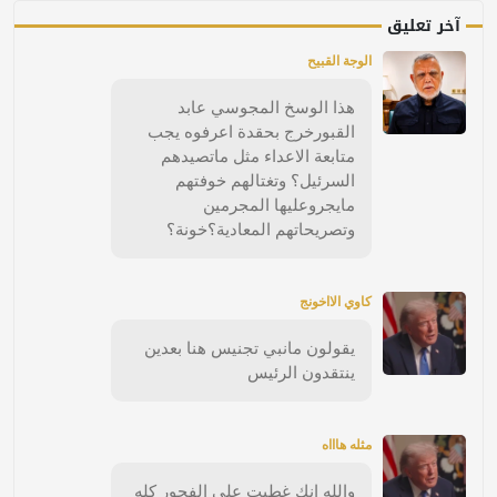
آخر تعليق
الوجة القبيح
هذا الوسخ المجوسي عابد
القبورخرج بحقدة اعرفوه يجب
متابعة الاعداء مثل ماتصيدهم
السرئيل؟ وتغتالهم خوفتهم
مايجروعليها المجرمين
وتصريحاتهم المعادية؟خونة؟
كاوي الااخونج
يقولون مانبي تجنيس هنا بعدين
ينتقدون الرئيس
مثله هاااه
والله انك غطيت على الفجور كله