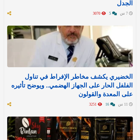
الجدل
7 س
5
3070
الخضيري يكشف مخاطر الإفراط في تناول
الفلفل الحار على الجهاز الهضمي.. ويوضح تأثيره
على المعدة والقولون
11 س
16
3251