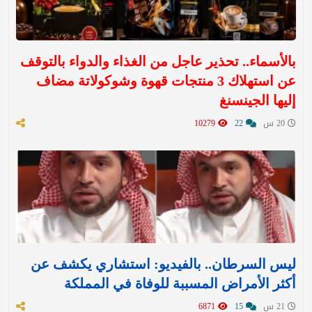
بالأسماء.. تحذير عاجل من الغذاء والدواء بالتوقف
عن استهلاك 3 منتجات قهوة وشوكولاتة مضاف
إليها الجينسنغ
20 س
22
10279
ليس السرطان.. بالفيديو: استشاري يكشف عن
أكثر الأمراض المسببة للوفاة في المملكة
21 س
15
6871