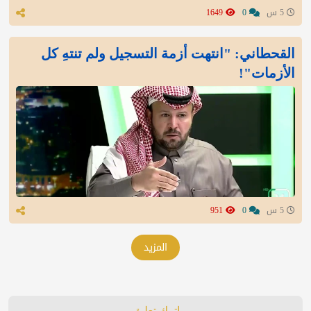
5 س
0
1649
القحطاني: "انتهت أزمة التسجيل ولم تنتهِ كل
الأزمات"!
5 س
0
951
المزيد
اترك تعليق