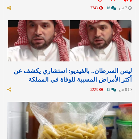
7 س
16
7743
ليس السرطان.. بالفيديو: استشاري يكشف عن
أكثر الأمراض المسببة للوفاة في المملكة
8 س
15
5223