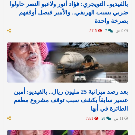
بالفيديو.. التويجري: فؤاد أنور ولاعبو النصر حاولوا
ضربي بسبب الهريفي.. والأمير فيصل أوقفهم
بصرخة واحدة
9 س
7
5115
بعد رصد ميزانية 25 مليون ريال.. بالفيديو: أمين
عسير سابقاً يكشف سبب توقف مشروع مطعم
الطائرة في أبها
11 س
28
7831