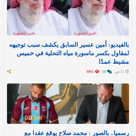
بالفيديو: أمين عسير السابق يكشف سبب توجيهه
لمقاول بكسر ماسورة مياه التحلية في خميس
مشيط عمدًا
11 س
10
8961
رسميا.. بالصور : محمد صلاح يوقع عقدا مع