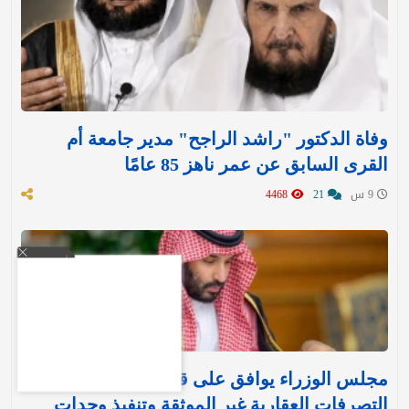
وفاة الدكتور "راشد الراجح" مدير جامعة أم
القرى السابق عن عمر ناهز 85 عامًا
9 س
21
4468
مجلس الوزراء يوافق على قرارين جديدين بشأن
التصرفات العقارية غير الموثقة وتنفيذ وحدات