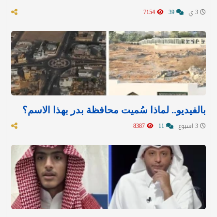
3 ي
39
7154
بالفيديو.. لماذا سُميت محافظة بدر بهذا الاسم؟
3 اسبوع
11
8387