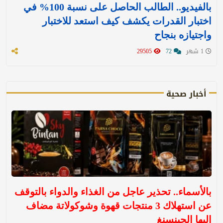
بالفيديو.. الطالب الحاصل على نسبة 100% في
اختبار القدرات يكشف كيف استعد للاختبار
واجتيازه بنجاح
1 شهر
72
29505
أخبار صحية
بالأسماء.. تحذير عاجل من الغذاء والدواء بالتوقف
عن استهلاك 3 منتجات قهوة وشوكولاتة مضاف
إليها الجينسنغ