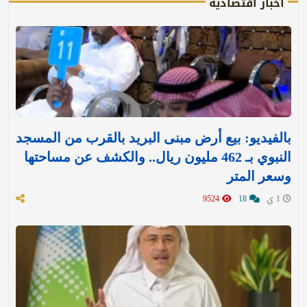
أخبار اقتصادية
بالفيديو: بيع أرض مبنى البريد بالقرب من المسجد
النبوي بـ 462 مليون ريال.. والكشف عن مساحتها
وسعر المتر
1 ي
18
9524