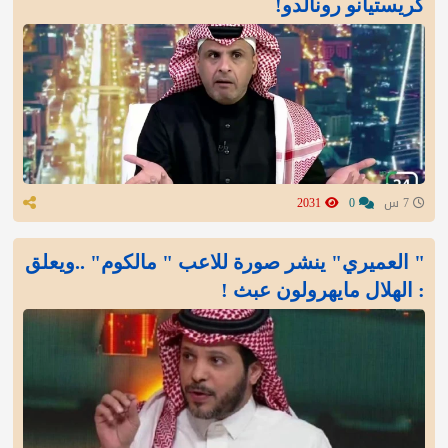
كريستيانو رونالدو!
7 س
0
2031
" العميري" ينشر صورة للاعب " مالكوم" ..ويعلق
: الهلال مايهرولون عبث !