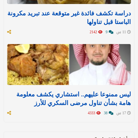
دراسة تكشف فائدة غير متوقعة عند تبريد مكرونة
الباستا قبل تناولها
11 س
9
2142
ليس ممنوعا عليهم.. استشاري يكشف معلومة
هامة بشأن تناول مرضى السكري للأرز
17 س
38
4333