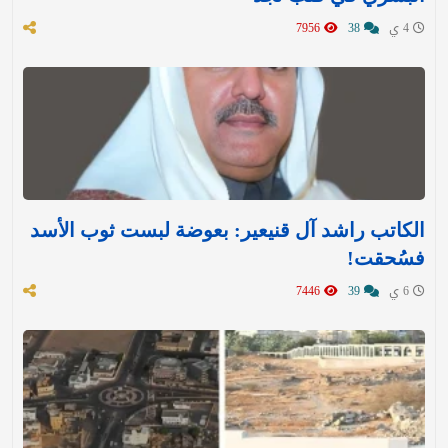
4 ي
38
7956
الكاتب راشد آل قنيعير: بعوضة لبست ثوب الأسد
فسُحقت!
6 ي
39
7446