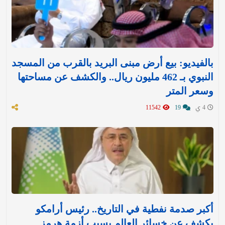
بالفيديو: بيع أرض مبنى البريد بالقرب من المسجد
النبوي بـ 462 مليون ريال.. والكشف عن مساحتها
وسعر المتر
4 ي
19
11542
أكبر صدمة نفطية في التاريخ.. رئيس أرامكو
يكشف عن خسائر العالم بسبب أزمة هرمز