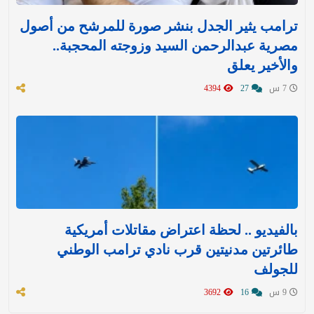
ترامب يثير الجدل بنشر صورة للمرشح من أصول
مصرية عبدالرحمن السيد وزوجته المحجبة..
والأخير يعلق
7 س
27
4394
بالفيديو .. لحظة اعتراض مقاتلات أمريكية
طائرتين مدنيتين قرب نادي ترامب الوطني
للجولف
9 س
16
3692