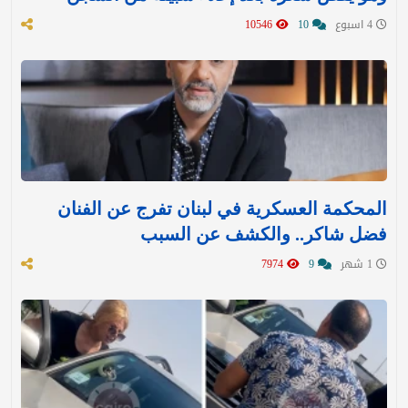
4 اسبوع
10
10546
المحكمة العسكرية في لبنان تفرج عن الفنان
فضل شاكر.. والكشف عن السبب
1 شهر
9
7974