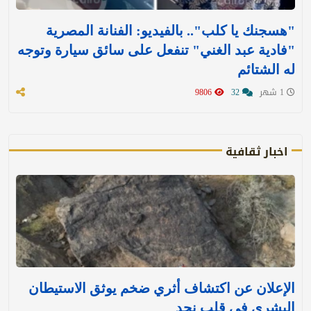
"هسجنك يا كلب".. بالفيديو: الفنانة المصرية
"فادية عبد الغني" تنفعل على سائق سيارة وتوجه
له الشتائم
1 شهر
32
9806
اخبار ثقافية
الإعلان عن اكتشاف أثري ضخم يوثق الاستيطان
البشري في قلب نجد