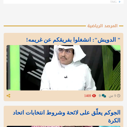
TMG
المرصد الرياضية
" الدويش": انشغلوا بفريقكم عن غريمه!
9 س
9
1469
الجوكم يعلّق على لائحة وشروط انتخابات اتحاد
الكرة