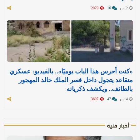
2 س
16
2079
«كنت أحرس هذا الباب يوميًا».. بالفيديو: عسكري
متقاعد يتجول داخل قصر الملك خالد المهجور
بالطائف.. ويكشف ذكرياته
4 س
47
3697
أخبار فنية