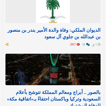
الديوان الملكي: وفاة والدة الأمير بندر بن منصور
بن عبدالله بن جلوي آل سعود
1 ي
11
2857
بالصور .. أبراج ومعالم المملكة تتوشح بأعلام
السعودية وتركيا وباكستان احتفاءً بـ«اتفاقية مكة»
للدفاع المشترك‬⁩ ‏