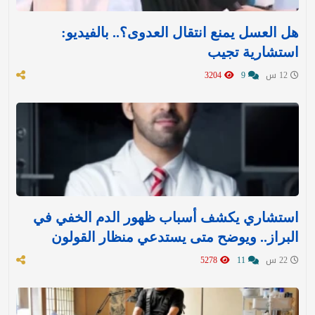
هل العسل يمنع انتقال العدوى؟.. بالفيديو:
استشارية تجيب
12 س
9
3204
استشاري يكشف أسباب ظهور الدم الخفي في
البراز.. ويوضح متى يستدعي منظار القولون
22 س
11
5278