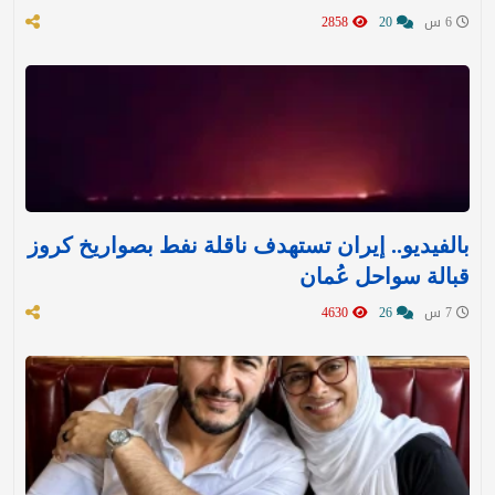
6 س
20
2858
بالفيديو.. إيران تستهدف ناقلة نفط بصواريخ كروز
قبالة سواحل عُمان
7 س
26
4630