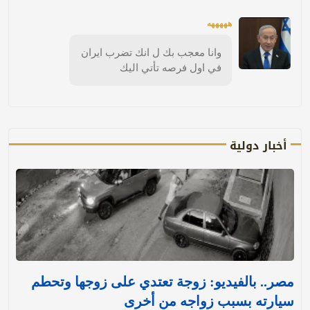
هههههه
وانا معجب بك ل انك تضرب ايران
في اول فرصه تأتي اليك
أخبار دولية
مصر.. بالفيديو: زوجة تعتدي على زوجها وتحطم
سيارته بسبب زواجه من أخرى