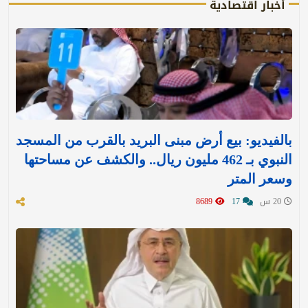
أخبار اقتصادية
بالفيديو: بيع أرض مبنى البريد بالقرب من المسجد
النبوي بـ 462 مليون ريال.. والكشف عن مساحتها
وسعر المتر
20 س
17
8689