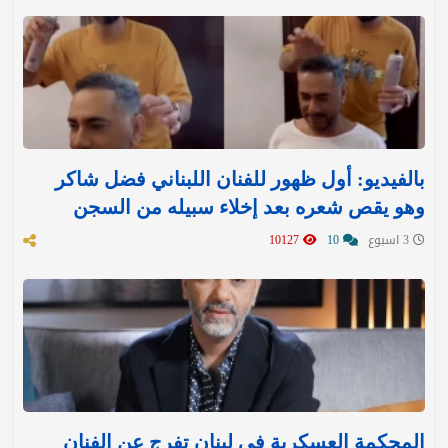
بالفيديو: أول ظهور للفنان اللبناني فضل شاكر
وهو يقص شعره بعد إخلاء سبيله من السجن
3 اسبوع
10
10127
المحكمة العسكرية في لبنان تفرج عن الفنان