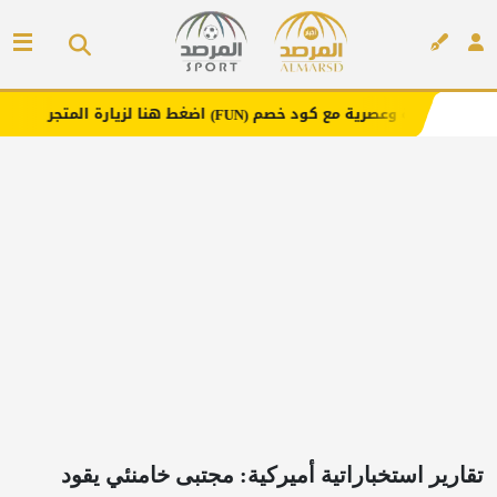
 وعصرية مع كود خصم
اضغط هنا لزيارة المتجر
إ
(FUN)
إعلان
تقارير استخباراتية أميركية: مجتبى خامنئي يقود