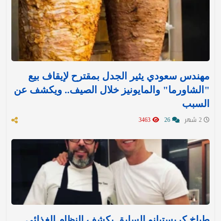
مهندس سعودي يثير الجدل بمقترح لإيقاف بيع
"الشاورما" والمايونيز خلال الصيف.. ويكشف عن
السبب
2 شهر
26
3463
طباخ كريستيانو السابق يكشف النظام الغذائي