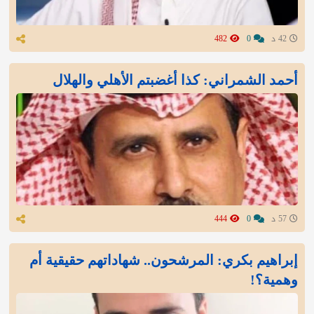
42 د
0
482
أحمد الشمراني: كذا أغضبتم الأهلي والهلال
57 د
0
444
إبراهيم بكري: المرشحون.. شهاداتهم حقيقية أم
وهمية؟!