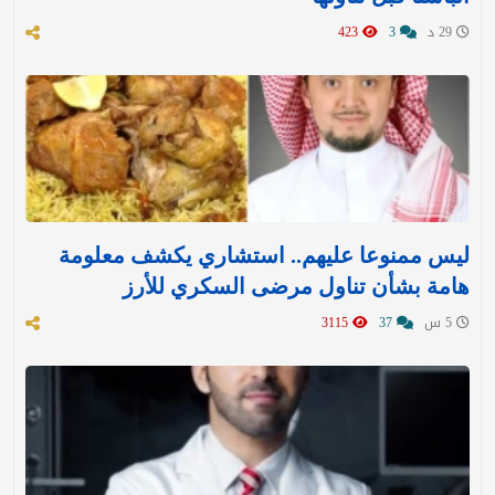
29 د
3
423
ليس ممنوعا عليهم.. استشاري يكشف معلومة
هامة بشأن تناول مرضى السكري للأرز
5 س
37
3115