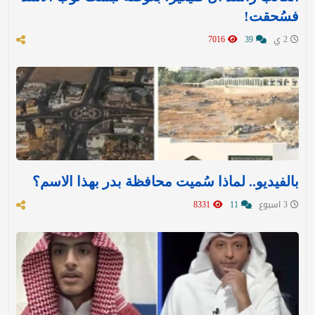
فسُحقت!
2 ي
39
7016
بالفيديو.. لماذا سُميت محافظة بدر بهذا الاسم؟
3 اسبوع
11
8331