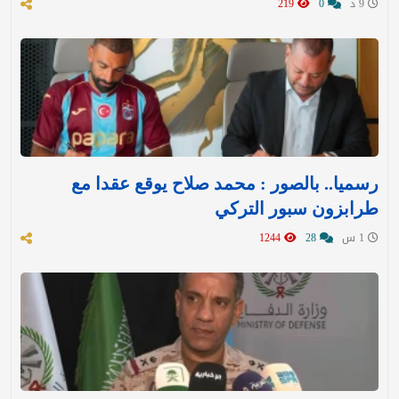
9 د
0
219
رسميا.. بالصور : محمد صلاح يوقع عقدا مع
طرابزون سبور التركي
1 س
28
1244