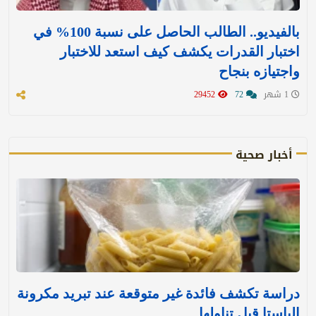
بالفيديو.. الطالب الحاصل على نسبة 100% في
اختبار القدرات يكشف كيف استعد للاختبار
واجتيازه بنجاح
1 شهر
72
29452
أخبار صحية
دراسة تكشف فائدة غير متوقعة عند تبريد مكرونة
الباستا قبل تناولها