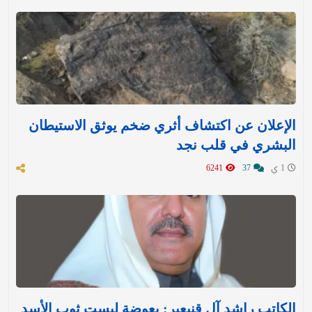
الإعلان عن اكتشاف أثري ضخم يوثق الاستيطان
البشري في قلب نجد
1 ي
37
6241
الكاتب راشد آل قنيعير: بعوضة لبست ثوب الأسد