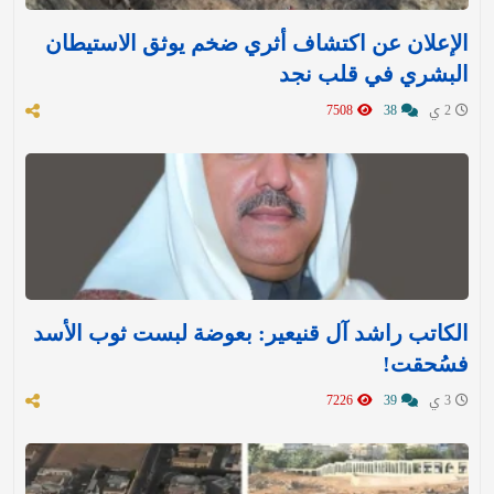
الإعلان عن اكتشاف أثري ضخم يوثق الاستيطان
البشري في قلب نجد
2 ي
38
7508
الكاتب راشد آل قنيعير: بعوضة لبست ثوب الأسد
فسُحقت!
3 ي
39
7226