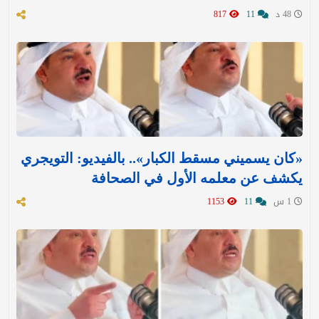
48 د
11
817
«كان يسميني مسقط الكبار».. بالفيديو: التويجري
يكشف عن معلمه الأول في الصحافة
1 س
11
1153