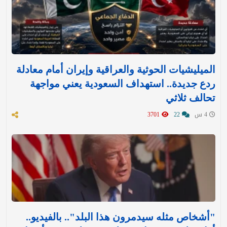
الميليشيات الحوثية والعراقية وإيران أمام معادلة
ردع جديدة.. استهداف السعودية يعني مواجهة
تحالف ثلاثي
4 س
22
3701
"أشخاص مثله سيدمرون هذا البلد".. بالفيديو..