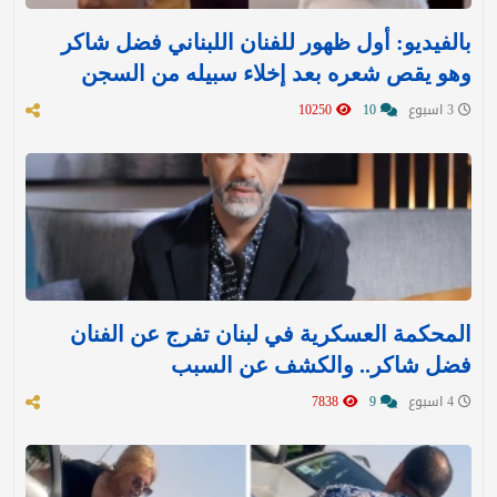
بالفيديو: أول ظهور للفنان اللبناني فضل شاكر
وهو يقص شعره بعد إخلاء سبيله من السجن
3 اسبوع
10
10250
المحكمة العسكرية في لبنان تفرج عن الفنان
فضل شاكر.. والكشف عن السبب
4 اسبوع
9
7838