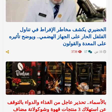
الخضيري يكشف مخاطر الإفراط في تناول
الفلفل الحار على الجهاز الهضمي.. ويوضح تأثيره
على المعدة والقولون
16 س
17
3739
بالأسماء.. تحذير عاجل من الغذاء والدواء بالتوقف
عن استهلاك 3 منتجات قهوة وشوكولاتة مضاف