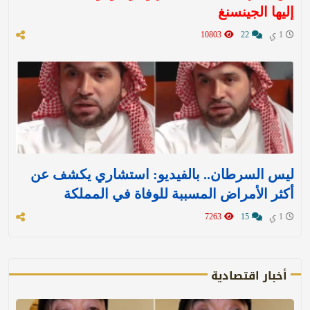
إليها الجينسنغ
1 ي
22
10803
ليس السرطان.. بالفيديو: استشاري يكشف عن
أكثر الأمراض المسببة للوفاة في المملكة
1 ي
15
7263
أخبار اقتصادية