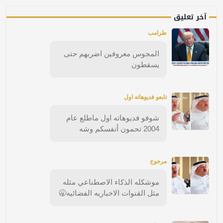
آخر تعليق
طرامب
المجوس معروفين اضربهم حتى
يسقطون
تابعو فديوهاته اول
شوفو فديوهاته اول ماطلع عام
2004 تحمون أنفسكم وشه
مرجوج
موشكله الذكاء الاصطناعي مثله
مثل القنوات الاخباريه الفضائيه🥱