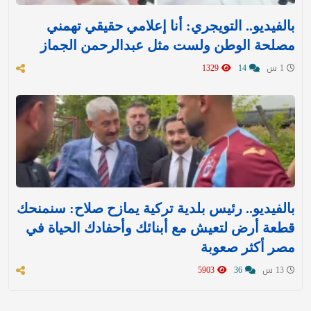
بالفيديو.. التويجري: أنا إعلامي حقيقي تهمني
مصلحة الوطن ولست مثل عبدالرحمن الجماز
1 س
14
1329
بالفيديو.. رئيس بلدية تركية يمازح صلاح: سنمنحك
قطعة أرض لتعيش مع أبنائك وأحفادك الحياة في
مصر أكثر صعوبة
13 س
36
5903