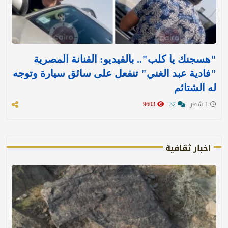
"هسجنك يا كلب".. بالفيديو: الفنانة المصرية
"فادية عبد الغني" تنفعل على سائق سيارة وتوجه
له الشتائم
1 شهر
32
9603
اخبار ثقافية