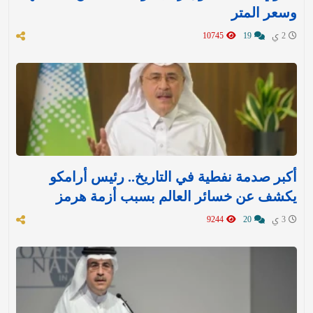
وسعر المتر
2 ي
19
10745
أكبر صدمة نفطية في التاريخ.. رئيس أرامكو
يكشف عن خسائر العالم بسبب أزمة هرمز
3 ي
20
9244