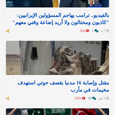
بالفيديو.. ترامب يهاجم المسؤولين الإيرانيين:
"كاذبون ومحتالون ولا أريد إضاعة وقتي معهم"
7 د
1
224
مقتل وإصابة 16 مدنيا بقصف حوثي استهدف
مخيمات في مأرب
2 س
19
2153