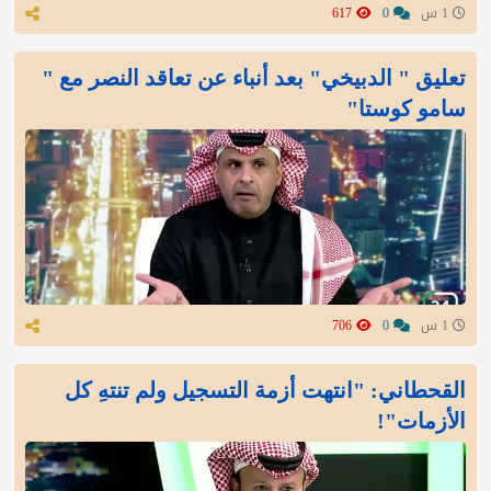
1 س
0
617
تعليق " الدبيخي" بعد أنباء عن تعاقد النصر مع "
سامو كوستا"
1 س
0
706
القحطاني: "انتهت أزمة التسجيل ولم تنتهِ كل
الأزمات"!