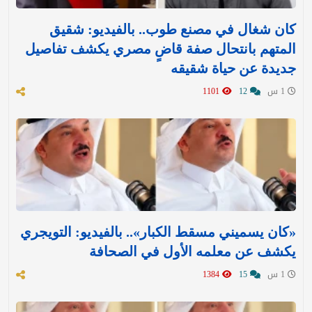
كان شغال في مصنع طوب.. بالفيديو: شقيق
المتهم بانتحال صفة قاضٍ مصري يكشف تفاصيل
جديدة عن حياة شقيقه
1 س
12
1101
«كان يسميني مسقط الكبار».. بالفيديو: التويجري
يكشف عن معلمه الأول في الصحافة
1 س
15
1384