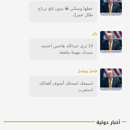
عطها وسكي 🥃 بدون ثلج ترتاح
طال عمرك
زائر
14 ترى عبدالله هاجس اعدمه
سيدك بتهمةً ملفقة
فاصل ونواصل
اسمعك اصدقك أشوف أفعالك
استغرب
أخبار دولية