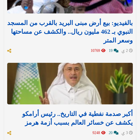
بالفيديو: بيع أرض مبنى البريد بالقرب من المسجد
النبوي بـ 462 مليون ريال.. والكشف عن مساحتها
وسعر المتر
2 ي
19
10769
أكبر صدمة نفطية في التاريخ.. رئيس أرامكو
يكشف عن خسائر العالم بسبب أزمة هرمز
3 ي
20
9248