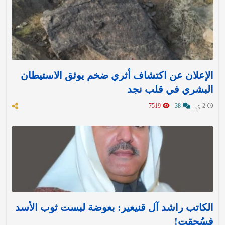
الإعلان عن اكتشاف أثري ضخم يوثق الاستيطان
البشري في قلب نجد
2 ي
38
7519
الكاتب راشد آل قنيعير: بعوضة لبست ثوب الأسد
فسُحقت!