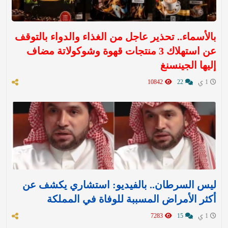
بالأسماء.. تحذير عاجل من الغذاء والدواء بالتوقف
عن استهلاك 3 منتجات قهوة وشوكولاتة مضاف
إليها الجينسنغ
1 ي
22
10842
ليس السرطان.. بالفيديو: استشاري يكشف عن
أكثر الأمراض المسببة للوفاة في المملكة
1 ي
15
7283