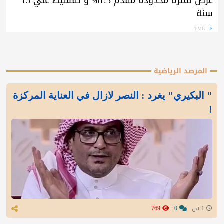
عرض لفترة محدودة مقدم 1.5% و تقسيط علي 15
سنة
TMG
المرصد الرياضية
" البكيري" يغرد : النصر لازال في العناية المركزة
!
1 س
0
769