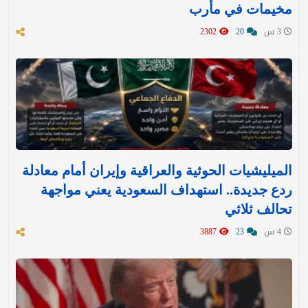
مخيمات في مأرب
3 س
20
2302
الميليشيات الحوثية والعراقية وإيران أمام معادلة
ردع جديدة.. استهداف السعودية يعني مواجهة
تحالف ثلاثي
4 س
23
3887