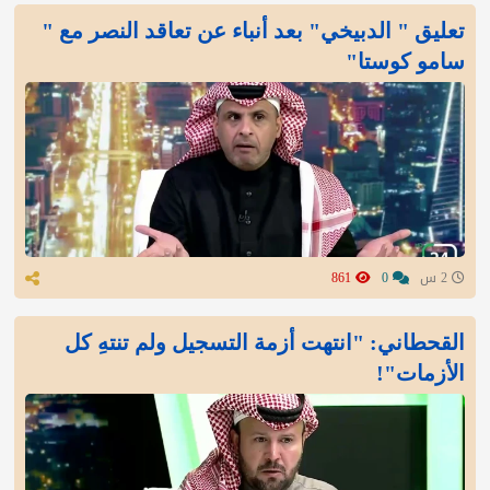
تعليق " الدبيخي" بعد أنباء عن تعاقد النصر مع "
سامو كوستا"
2 س
0
861
القحطاني: "انتهت أزمة التسجيل ولم تنتهِ كل
الأزمات"!