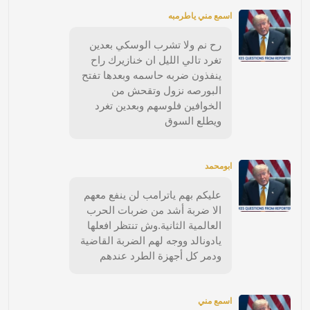
اسمع مني ياطرمبه
رح نم ولا تشرب الوسكي بعدين
تغرد تالي الليل ان خنازيرك راح
ينفذون ضربه حاسمه وبعدها تفتح
البورصه نزول وتقحش من
الخوافين فلوسهم وبعدين تغرد
ويطلع السوق
ابومحمد
عليكم بهم ياترامب لن ينفع معهم
الا ضربة أشد من ضربات الحرب
العالمية الثانية.وش تنتظر افعلها
يادونالد ووجه لهم الضربة القاضية
ودمر كل أجهزة الطرد عندهم
اسمع مني