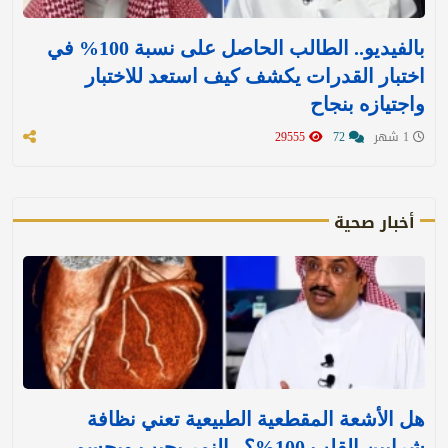
بالفيديو.. الطالب الحاصل على نسبة 100% في
اختبار القدرات يكشف كيف استعد للاختبار
واجتيازه بنجاح
1 شهر
72
29555
أخبار صحية
هل الأشعة المقطعية الطبيعية تعني نظافة
شرايين القلب 100%؟.. النمر يجيب ويحسم