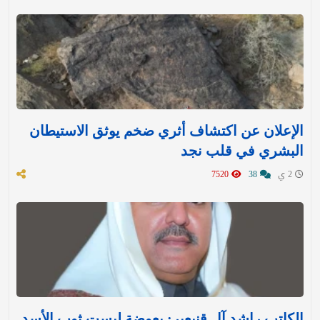
الإعلان عن اكتشاف أثري ضخم يوثق الاستيطان
البشري في قلب نجد
2 ي
38
7520
الكاتب راشد آل قنيعير: بعوضة لبست ثوب الأسد