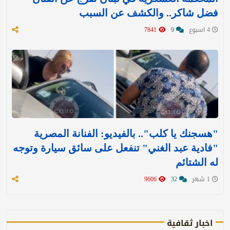
فضل شاكر.. والكشف عن السبب
4 اسبوع
9
7841
"هسجنك يا كلب".. بالفيديو: الفنانة المصرية
"فادية عبد الغني" تنفعل على سائق سيارة وتوجه
له الشتائم
1 شهر
32
9606
اخبار ثقافية