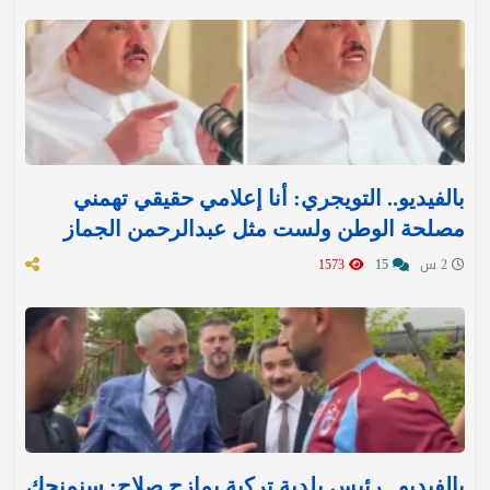
بالفيديو.. التويجري: أنا إعلامي حقيقي تهمني
مصلحة الوطن ولست مثل عبدالرحمن الجماز
2 س
15
1573
بالفيديو.. رئيس بلدية تركية يمازح صلاح: سنمنحك