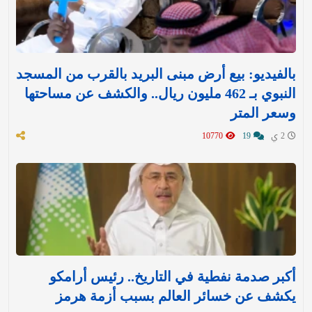
بالفيديو: بيع أرض مبنى البريد بالقرب من المسجد
النبوي بـ 462 مليون ريال.. والكشف عن مساحتها
وسعر المتر
2 ي
19
10770
أكبر صدمة نفطية في التاريخ.. رئيس أرامكو
يكشف عن خسائر العالم بسبب أزمة هرمز