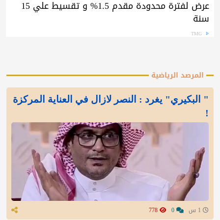
عرض لفترة محدودة مقدم 1.5% و تقسيط علي 15
سنة
TMG
المرصد الرياضية
" البكيري" يغرد : النصر لازال في العناية المركزة
!
1 س
0
778