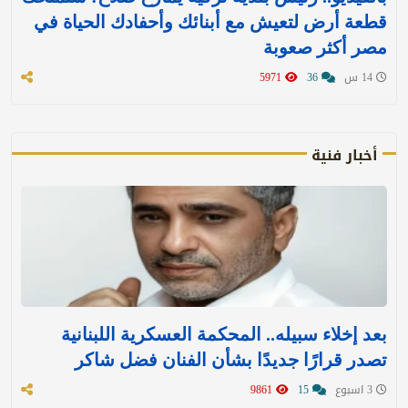
قطعة أرض لتعيش مع أبنائك وأحفادك الحياة في
مصر أكثر صعوبة
14 س
36
5971
أخبار فنية
بعد إخلاء سبيله.. المحكمة العسكرية اللبنانية
تصدر قرارًا جديدًا بشأن الفنان فضل شاكر
3 اسبوع
15
9861