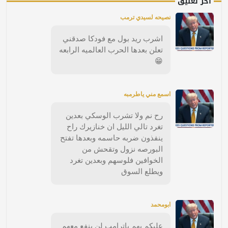
آخر تعليق
نصيحه لسيدي ترمب
اشرب ريد بول مع فودكا صدقني
تعلن بعدها الحرب العالميه الرابعه
😁
اسمع مني ياطرمبه
رح نم ولا تشرب الوسكي بعدين
تغرد تالي الليل ان خنازيرك راح
ينفذون ضربه حاسمه وبعدها تفتح
البورصه نزول وتقحش من
الخوافين فلوسهم وبعدين تغرد
ويطلع السوق
ابومحمد
عليكم بهم ياترامب لن ينفع معهم