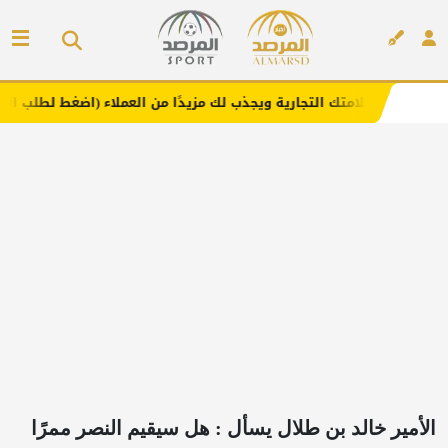
ك التجارية ويجذب لك مزيدًا من العملاء (اضغط لطلب الإعلان)
إعلان
الأمير خالد بن طلال يسأل : هل سيقيم النصر ممرًا