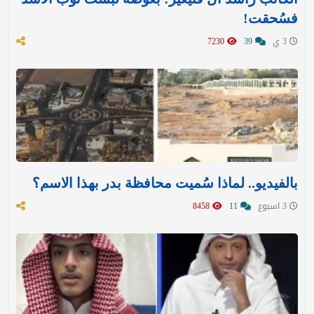
فسُحقت!
3 ي
39
7230
بالفيديو.. لماذا سُميت محافظة بدر بهذا الاسم؟
3 اسبوع
11
8458