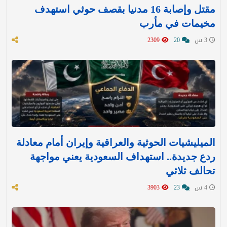
مقتل وإصابة 16 مدنيا بقصف حوثي استهدف
مخيمات في مأرب
3 س
20
2309
الميليشيات الحوثية والعراقية وإيران أمام معادلة
ردع جديدة.. استهداف السعودية يعني مواجهة
تحالف ثلاثي
4 س
23
3903