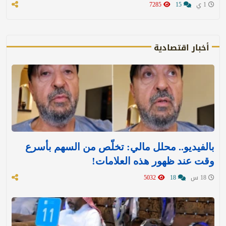
1 ي
15
7285
أخبار اقتصادية
بالفيديو.. محلل مالي: تخلّص من السهم بأسرع
وقت عند ظهور هذه العلامات!
18 س
18
5032