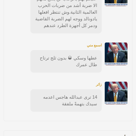
الا ضربة أشد من ضربات الحرب
العالمية الثانية.وش تنتظر افعلها
يادونالد ووجه لهم الضربة القاضية
ودمر كل أجهزة الطرد عندهم
اسمع مني
عطها وسكي 🥃 بدون ثلج ترتاح
طال عمرك
زائر
14 ترى عبدالله هاجس اعدمه
سيدك بتهمةً ملفقة