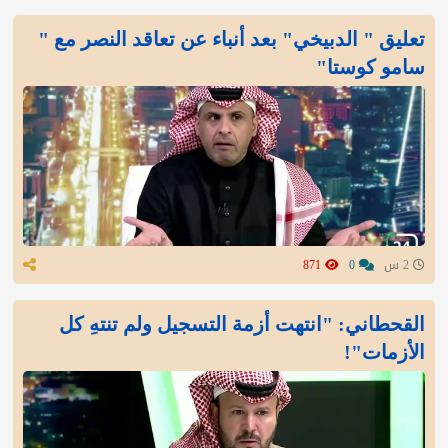
تعليق " الدبيخي" بعد أنباء عن تعاقد النصر مع "
سامو كوستا"
2 س
0
871
القحطاني: "انتهت أزمة التسجيل ولم تنتهِ كل
الأزمات"!