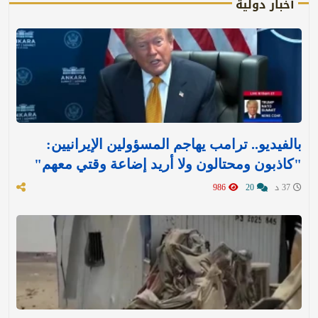
أخبار دولية
بالفيديو.. ترامب يهاجم المسؤولين الإيرانيين:
"كاذبون ومحتالون ولا أريد إضاعة وقتي معهم"
37 د
20
986