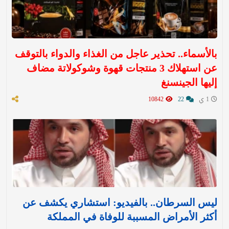
بالأسماء.. تحذير عاجل من الغذاء والدواء بالتوقف
عن استهلاك 3 منتجات قهوة وشوكولاتة مضاف
إليها الجينسنغ
1 ي
22
10842
ليس السرطان.. بالفيديو: استشاري يكشف عن
أكثر الأمراض المسببة للوفاة في المملكة