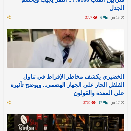
الجدل
13 س
6
3707
الخضيري يكشف مخاطر الإفراط في تناول
الفلفل الحار على الجهاز الهضمي.. ويوضح تأثيره
على المعدة والقولون
17 س
17
3765